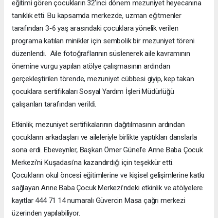
eğitimi gören çocukların 32’inci dönem mezuniyet heyecanına
tanıklık etti. Bu kapsamda merkezde, uzman eğitmenler
tarafından 3-6 yaş arasındaki çocuklara yönelik verilen
programa katılan minikler için sembolik bir mezuniyet töreni
düzenlendi. Aile fotoğraflarının süslenerek aile kavramının
önemine vurgu yapılan atölye çalışmasının ardından
gerçekleştirilen törende, mezuniyet cübbesi giyip, kep takan
çocuklara sertifikaları Sosyal Yardım İşleri Müdürlüğü
çalışanları tarafından verildi.
Etkinlik, mezuniyet sertifikalarının dağıtılmasının ardından
çocukların arkadaşları ve aileleriyle birlikte yaptıkları danslarla
sona erdi. Ebeveynler, Başkan Ömer Günel’e Anne Baba Çocuk
Merkezi’ni Kuşadası’na kazandırdığı için teşekkür etti.
Çocukların okul öncesi eğitimlerine ve kişisel gelişimlerine katkı
sağlayan Anne Baba Çocuk Merkezi’ndeki etkinlik ve atölyelere
kayıtlar 444 71 14 numaralı Güvercin Masa çağrı merkezi
üzerinden yapılabiliyor.