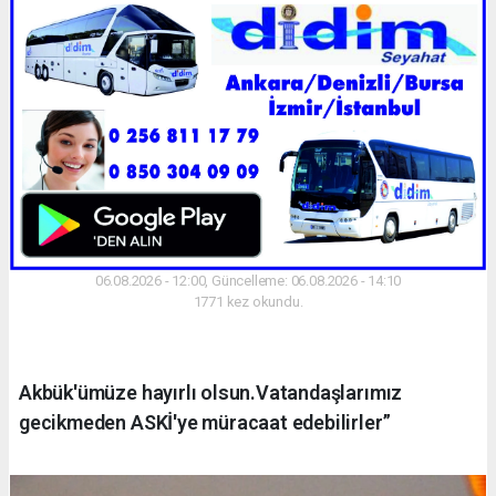
06.08.2026 - 12:00, Güncelleme: 06.08.2026 - 14:10
1771 kez okundu.
Akbük'ümüze hayırlı olsun.Vatandaşlarımız
gecikmeden ASKİ'ye müracaat edebilirler”