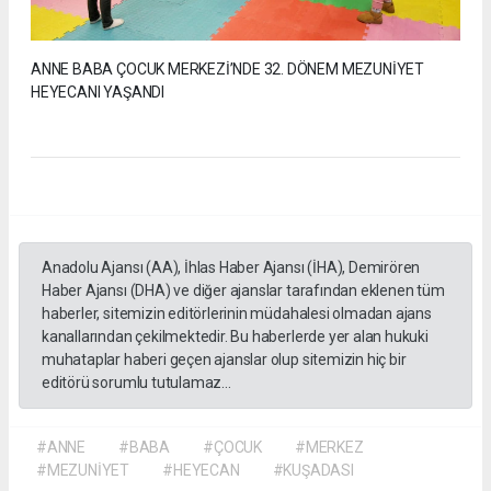
ANNE BABA ÇOCUK MERKEZİ’NDE 32. DÖNEM MEZUNİYET
HEYECANI YAŞANDI
Anadolu Ajansı (AA), İhlas Haber Ajansı (İHA), Demirören
Haber Ajansı (DHA) ve diğer ajanslar tarafından eklenen tüm
haberler, sitemizin editörlerinin müdahalesi olmadan ajans
kanallarından çekilmektedir. Bu haberlerde yer alan hukuki
muhataplar haberi geçen ajanslar olup sitemizin hiç bir
editörü sorumlu tutulamaz...
#ANNE
#BABA
#ÇOCUK
#MERKEZ
#MEZUNİYET
#HEYECAN
#KUŞADASI