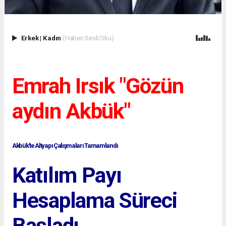
Erkek
|
Kadın
(Haberi Sesli Oku)
Emrah Irsık "Gözün
aydın Akbük"
Akbük'te Altyapı Çalışmaları Tamamlandı
Katılım Payı
Hesaplama Süreci
Başladı