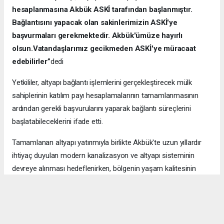
hesaplanmasına Akbük ASKİ tarafından başlanmıştır.
Bağlantısını yapacak olan sakinlerimizin ASKİ'ye
başvurmaları gerekmektedir. Akbük'ümüze hayırlı
olsun.Vatandaşlarımız gecikmeden ASKİ'ye müracaat
edebilirler”
dedi
Yetkililer, altyapı bağlantı işlemlerini gerçekleştirecek mülk
sahiplerinin katılım payı hesaplamalarının tamamlanmasının
ardından gerekli başvurularını yaparak bağlantı süreçlerini
başlatabileceklerini ifade etti.
Tamamlanan altyapı yatırımıyla birlikte Akbük'te uzun yıllardır
ihtiyaç duyulan modern kanalizasyon ve altyapı sisteminin
devreye alınması hedeflenirken, bölgenin yaşam kalitesinin
artırılması ve çevresel altyapının güçlendirilmesi açısından da
önemli bir adım atılmış oldu.
Hüraydın Haber Merkezi