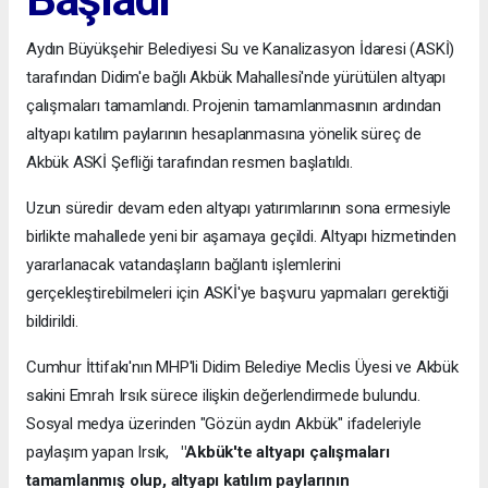
Aydın Büyükşehir Belediyesi Su ve Kanalizasyon İdaresi (ASKİ)
tarafından Didim'e bağlı Akbük Mahallesi'nde yürütülen altyapı
çalışmaları tamamlandı. Projenin tamamlanmasının ardından
altyapı katılım paylarının hesaplanmasına yönelik süreç de
Akbük ASKİ Şefliği tarafından resmen başlatıldı.
Uzun süredir devam eden altyapı yatırımlarının sona ermesiyle
birlikte mahallede yeni bir aşamaya geçildi. Altyapı hizmetinden
yararlanacak vatandaşların bağlantı işlemlerini
gerçekleştirebilmeleri için ASKİ'ye başvuru yapmaları gerektiği
bildirildi.
Cumhur İttifakı'nın MHP'li Didim Belediye Meclis Üyesi ve Akbük
sakini Emrah Irsık sürece ilişkin değerlendirmede bulundu.
Sosyal medya üzerinden "Gözün aydın Akbük" ifadeleriyle
paylaşım yapan Irsık,
"Akbük'te altyapı çalışmaları
tamamlanmış olup, altyapı katılım paylarının