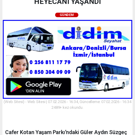
HEYECANI YAŞANDI
GÜNDEM
(Web Sitesi) - Web Sitesi | 07.02.2026 - 16:34, Güncelleme: 07.02.2026 - 16:34
2489+ kez okundu.
Cafer Kotan Yaşam Parkı'ndaki Güler Aydın Süzgeç