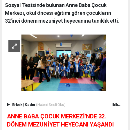
Sosyal Tesisinde bulunan Anne Baba Çocuk
Merkezi, okul öncesi eğitimi gören çocukların
32’inci dönem mezuniyet heyecanına tanıklık etti.
Erkek
|
Kadın
(Haberi Sesli Oku)
ANNE BABA ÇOCUK MERKEZİ’NDE 32.
DÖNEM MEZUNİYET HEYECANI YAŞANDI