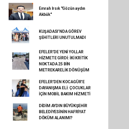
Emrah Irsık "Gözün aydın
Akbük"
KUŞADASI’NDA GÖREV
ŞEHİTLERİ UNUTULMADI
EFELER’DE YENİ YOLLAR
HİZMETE GİRDİ: İKİ KRİTİK
NOKTADA 25 BİN
METREKARELİK DÖNÜŞÜM
EFELER’DEN KOCAGÜR’E
DAYANIŞMA ELİ: ÇOCUKLAR
İÇİN MOBİL BAKIM HİZMETİ
DİDİM AYDIN BÜYÜKŞEHİR
BELEDİYESİNİN HAFRİYAT
DÖKÜM ALANIMI?