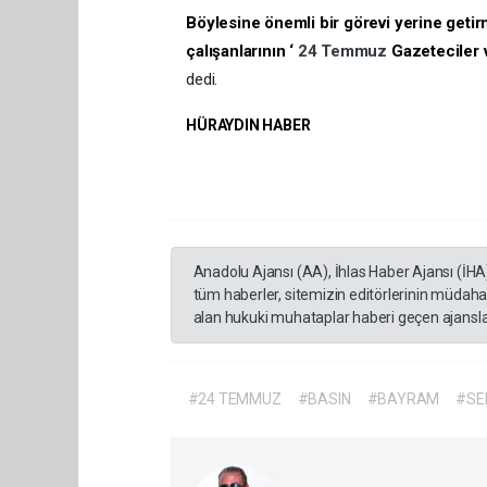
Böylesine önemli bir görevi yerine getirm
çalışanlarının ‘
24 Temmuz
Gazeteciler v
dedi.
HÜRAYDIN HABER
Anadolu Ajansı (AA), İhlas Haber Ajansı (İHA
tüm haberler, sitemizin editörlerinin müdaha
alan hukuki muhataplar haberi geçen ajanslar
#24 TEMMUZ
#BASIN
#BAYRAM
#SE