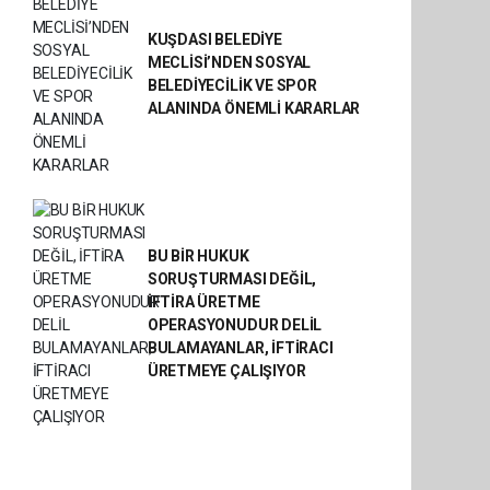
KUŞDASI BELEDİYE
MECLİSİ’NDEN SOSYAL
BELEDİYECİLİK VE SPOR
ALANINDA ÖNEMLİ KARARLAR
BU BİR HUKUK
SORUŞTURMASI DEĞİL,
İFTİRA ÜRETME
OPERASYONUDUR DELİL
BULAMAYANLAR, İFTİRACI
ÜRETMEYE ÇALIŞIYOR