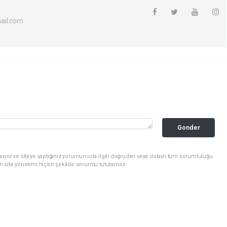
ail.com
Gonder
uyor ve siteye yaptığınız yorumunuzla ilgili doğrudan veya dolaylı tüm sorumluluğu
n site yönetimi hiçbir şekilde sorumlu tutulamaz.