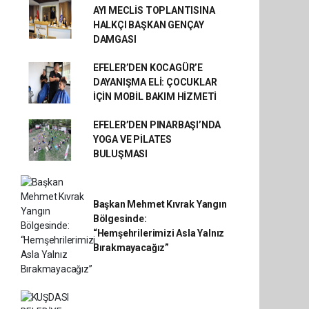
AYI MECLİS TOPLANTISINA
HALKÇI BAŞKAN GENÇAY
DAMGASI
EFELER’DEN KOCAGÜR’E
DAYANIŞMA ELİ: ÇOCUKLAR
İÇİN MOBİL BAKIM HİZMETİ
EFELER’DEN PINARBAŞI’NDA
YOGA VE PİLATES
BULUŞMASI
Başkan Mehmet Kıvrak Yangın
Bölgesinde:
“Hemşehrilerimizi Asla Yalnız
Bırakmayacağız”