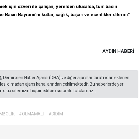
ek için özveri ile çalışan, yerelden ulusalda, tüm basın
e Basın Bayramı’nı kutlar, sağlık, başarı ve esenlikler dilerim.”
AYDIN HABERİ
), Demirören Haber Ajansı (DHA) ve diğer ajanslar tarafından eklenen
lesi olmadan ajans kanallarından çekilmektedir. Bu haberlerde yer
 olup sitemizin hiç bir editörü sorumlu tutulamaz...
MBOLİK
#OLMAMALI
#DİDİM