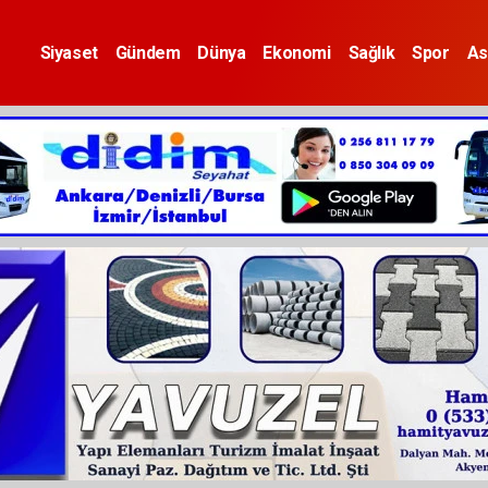
Siyaset
Gündem
Dünya
Ekonomi
Sağlık
Spor
As