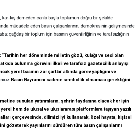
ar-kış demeden canla başla toplumun doğru bir şekilde
r altında mücadele eden basın çalışanlarının, demokrasinin gelişmesinde
a; çağdaş bir toplum için basının güvenilirliğinin ve tarafsızlığının
i;
“Tarihin her döneminde milletin gözü, kulağı ve sesi olan
ıda bulunma görevini ilkeli ve tarafsız gazetecilik anlayışı
Ancak yerel basının zor şartlar altında görev yaptığını ve
mmuz
Basın Bayramını sadece sembollik olmaması gerektiğini
metine sunulan yatırımların, şehrin faydasına olacak her işin
yerel hem de ulusal ve uluslararası platformlara taşıyan yazılı
lları çerçevesinde, dilimizi iyi kullanarak, özel hayata, kişisel
sini gözeterek yayınlarını sürdüren tüm basın çalışanlarını