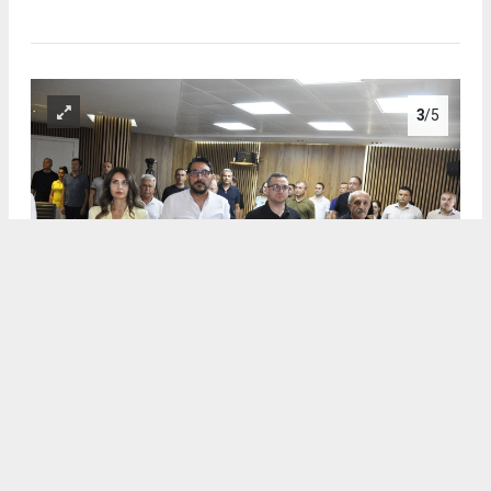
3
/5
DİDİM BELEDİYESİ AĞUSTOS AYI MECLİS TOPLANTISINA
HALKÇI BAŞKAN GENÇAY DAMGASI