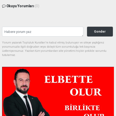
Okuyu Yorumları
(0)
Gonder
Yorum yazarak Topluluk Kuralları’nı kabul etmiş bulunuyor ve siteye yaptığınız
yorumunuzla ilgili doğrudan veya dolaylı tüm sorumluluğu tek başınıza
üstleniyorsunuz. Yazılan tüm yorumlardan site yönetimi hiçbir şekilde sorumlu
tutulamaz.