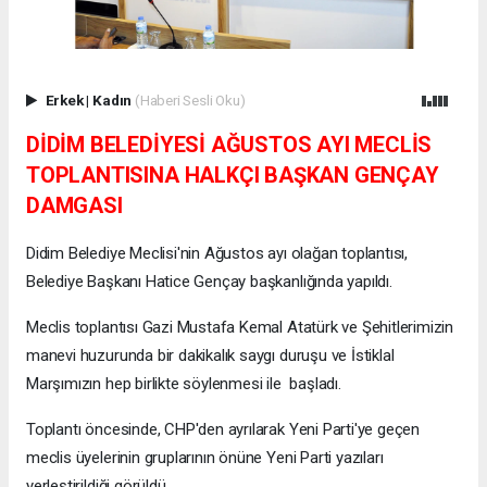
Erkek
|
Kadın
(Haberi Sesli Oku)
DİDİM BELEDİYESİ AĞUSTOS AYI MECLİS
TOPLANTISINA HALKÇI BAŞKAN GENÇAY
DAMGASI
Didim Belediye Meclisi'nin Ağustos ayı olağan toplantısı,
Belediye Başkanı Hatice Gençay başkanlığında yapıldı.
Meclis toplantısı Gazi Mustafa Kemal Atatürk ve Şehitlerimizin
manevi huzurunda bir dakikalık saygı duruşu ve İstiklal
Marşımızın hep birlikte söylenmesi ile başladı.
Toplantı öncesinde, CHP'den ayrılarak Yeni Parti'ye geçen
meclis üyelerinin gruplarının önüne Yeni Parti yazıları
yerleştirildiği görüldü.