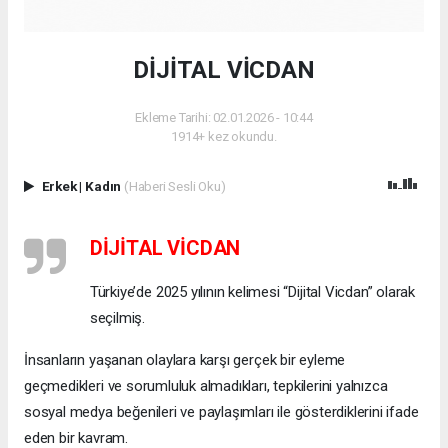
DİJİTAL VİCDAN
Ekleme Tarihi: 02.01.2026 - 10:44
1914+ kez okundu.
Erkek
|
Kadın
(Haberi Sesli Oku)
DİJİTAL VİCDAN
Türkiye’de 2025 yılının kelimesi “Dijital Vicdan” olarak
seçilmiş.
İnsanların yaşanan olaylara karşı gerçek bir eyleme
geçmedikleri ve sorumluluk almadıkları, tepkilerini yalnızca
sosyal medya beğenileri ve paylaşımları ile gösterdiklerini ifade
eden bir kavram.