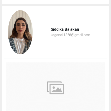
Sıddıka Balakan
kaganali1368@gmail.com