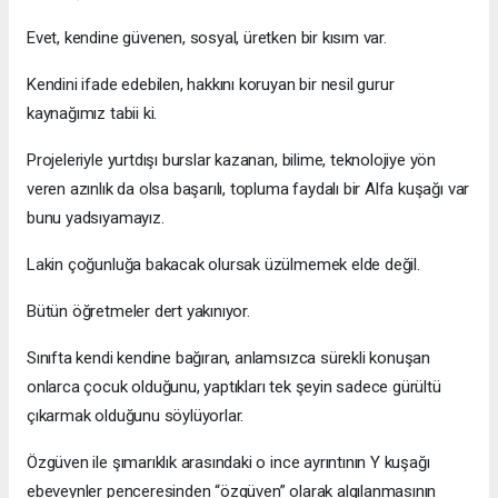
Evet, kendine güvenen, sosyal, üretken bir kısım var.
Kendini ifade edebilen, hakkını koruyan bir nesil gurur
kaynağımız tabii ki.
Projeleriyle yurtdışı burslar kazanan, bilime, teknolojiye yön
veren azınlık da olsa başarılı, topluma faydalı bir Alfa kuşağı var
bunu yadsıyamayız.
Lakin çoğunluğa bakacak olursak üzülmemek elde değil.
Bütün öğretmeler dert yakınıyor.
Sınıfta kendi kendine bağıran, anlamsızca sürekli konuşan
onlarca çocuk olduğunu, yaptıkları tek şeyin sadece gürültü
çıkarmak olduğunu söylüyorlar.
Özgüven ile şımarıklık arasındaki o ince ayrıntının Y kuşağı
ebeveynler penceresinden “özgüven” olarak algılanmasının