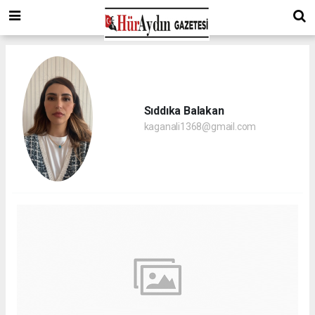
Sıddıka Balakan
kaganali1368@gmail.com