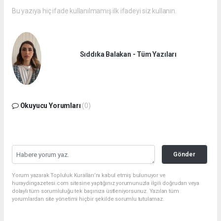
Bu yazıya hiç ifade kullanılmamış ilk ifadeyi siz kullanın.
Sıddıka Balakan - Tüm Yazıları
Okuyucu Yorumları
(0)
Gönder
Yorum yazarak Topluluk Kuralları’nı kabul etmiş bulunuyor ve
huraydingazetesi.com sitesine yaptığınız yorumunuzla ilgili doğrudan veya
dolaylı tüm sorumluluğu tek başınıza üstleniyorsunuz. Yazılan tüm
yorumlardan site yönetimi hiçbir şekilde sorumlu tutulamaz.