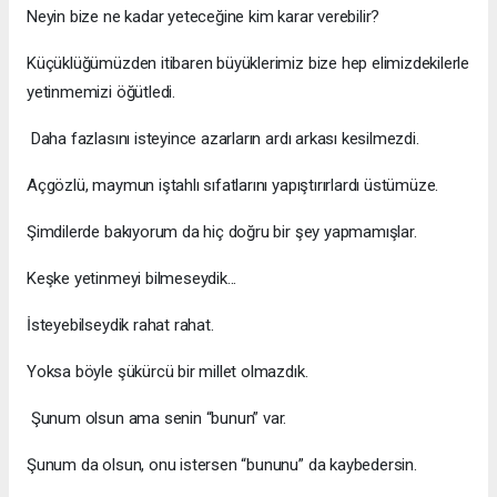
Neyin bize ne kadar yeteceğine kim karar verebilir?
Küçüklüğümüzden itibaren büyüklerimiz bize hep elimizdekilerle
yetinmemizi öğütledi.
Daha fazlasını isteyince azarların ardı arkası kesilmezdi.
Açgözlü, maymun iştahlı sıfatlarını yapıştırırlardı üstümüze.
Şimdilerde bakıyorum da hiç doğru bir şey yapmamışlar.
Keşke yetinmeyi bilmeseydik...
İsteyebilseydik rahat rahat.
Yoksa böyle şükürcü bir millet olmazdık.
Şunum olsun ama senin “bunun” var.
Şunum da olsun, onu istersen “bununu” da kaybedersin.