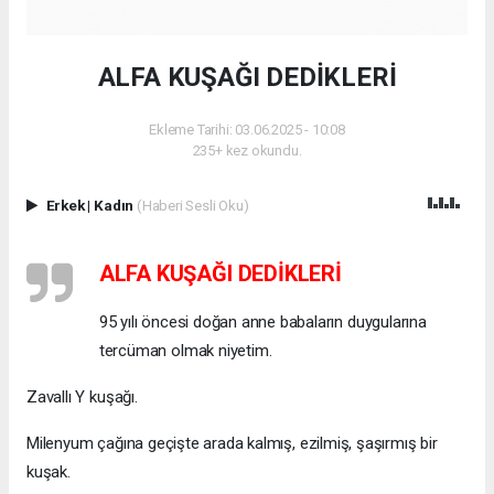
ALFA KUŞAĞI DEDİKLERİ
Ekleme Tarihi: 03.06.2025 - 10:08
235+ kez okundu.
Erkek
|
Kadın
(Haberi Sesli Oku)
ALFA KUŞAĞI DEDİKLERİ
95 yılı öncesi doğan anne babaların duygularına
tercüman olmak niyetim.
Zavallı Y kuşağı.
Milenyum çağına geçişte arada kalmış, ezilmiş, şaşırmış bir
kuşak.