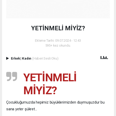
YETİNMELİ MİYİZ?
Ekleme Tarihi: 09.07.2024 - 12:43
595+ kez okundu.
Erkek
|
Kadın
(Haberi Sesli Oku)
YETİNMELİ
MİYİZ?
Çocukluğumuzda hepimiz büyüklerimizden duymuşuzdur bu
sana yeter şükret...