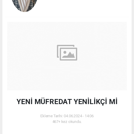
YENİ MÜFREDAT YENİLİKÇİ Mİ
Ekleme Tarihi: 04.06.2024 - 14:06
467+ kez okundu.