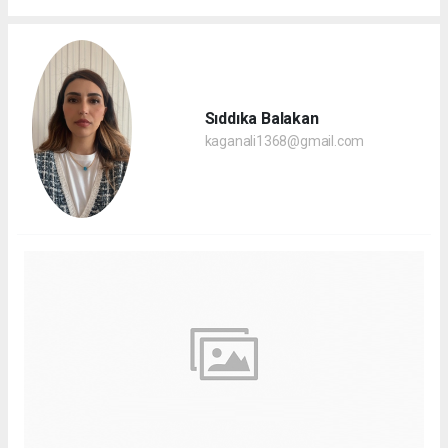
Sıddıka Balakan
kaganali1368@gmail.com