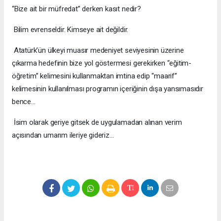
“Bize ait bir müfredat” derken kasıt nedir?
Bilim evrenseldir. Kimseye ait değildir.
Atatürk’ün ülkeyi muasır medeniyet seviyesinin üzerine
çıkarma hedefinin bize yol göstermesi gerekirken “eğitim-
öğretim” kelimesini kullanmaktan imtina edip “maarif”
kelimesinin kullanılması programın içeriğinin dışa yansımasıdır
bence…
İsim olarak geriye gitsek de uygulamadan alınan verim
açısından umarım ileriye gideriz…