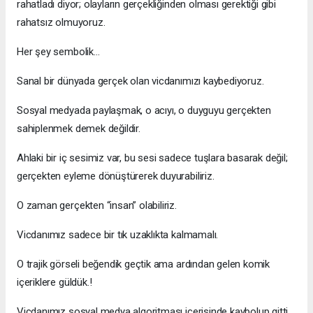
rahatladı diyor; olayların gerçekliğinden olması gerektiği gibi
rahatsız olmuyoruz.
Her şey sembolik…
Sanal bir dünyada gerçek olan vicdanımızı kaybediyoruz.
Sosyal medyada paylaşmak, o acıyı, o duyguyu gerçekten
sahiplenmek demek değildir.
Ahlaki bir iç sesimiz var, bu sesi sadece tuşlara basarak değil;
gerçekten eyleme dönüştürerek duyurabiliriz.
O zaman gerçekten “insan” olabiliriz.
Vicdanımız sadece bir tık uzaklıkta kalmamalı.
O trajik görseli beğendik geçtik ama ardından gelen komik
içeriklere güldük.!
Vicdanımız sosyal medya algoritması içerisinde kaybolup gitti…