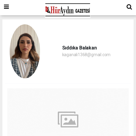
Sıddıka Balakan
kaganali1368@gmail.com