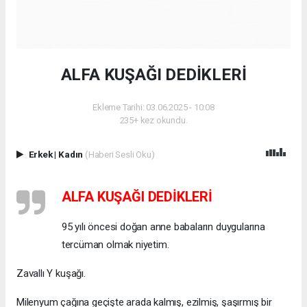
ALFA KUŞAĞI DEDİKLERİ
Ekleme Tarihi: 03.06.2025 - 10:08
235+ kez okundu.
Erkek
|
Kadın
(Haberi Sesli Oku)
ALFA KUŞAĞI DEDİKLERİ
95 yılı öncesi doğan anne babaların duygularına
tercüman olmak niyetim.
Zavallı Y kuşağı.
Milenyum çağına geçişte arada kalmış, ezilmiş, şaşırmış bir