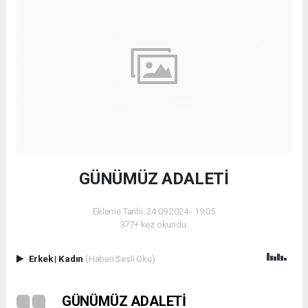
GÜNÜMÜZ ADALETİ
Ekleme Tarihi: 24.09.2024 - 19:05
377+ kez okundu.
Erkek
|
Kadın
(Haberi Sesli Oku)
GÜNÜMÜZ ADALETİ