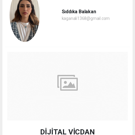
Sıddıka Balakan
kaganali1368@gmail.com
DİJİTAL VİCDAN