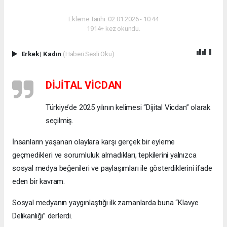
Ekleme Tarihi: 02.01.2026 - 10:44
1914+ kez okundu.
Erkek
|
Kadın
(Haberi Sesli Oku)
DİJİTAL VİCDAN
Türkiye’de 2025 yılının kelimesi “Dijital Vicdan” olarak
seçilmiş.
İnsanların yaşanan olaylara karşı gerçek bir eyleme
geçmedikleri ve sorumluluk almadıkları, tepkilerini yalnızca
sosyal medya beğenileri ve paylaşımları ile gösterdiklerini ifade
eden bir kavram.
Sosyal medyanın yaygınlaştığı ilk zamanlarda buna “Klavye
Delikanlığı” derlerdi.