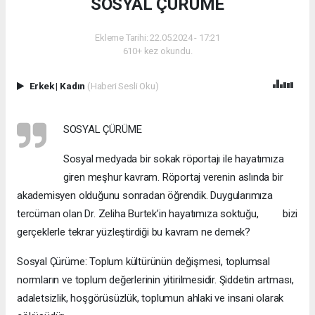
SOSYAL ÇÜRÜME
Ekleme Tarihi: 22.05.2024 - 17:21
610+ kez okundu.
Erkek
|
Kadın
(Haberi Sesli Oku)
SOSYAL ÇÜRÜME
Sosyal medyada bir sokak röportajı ile hayatımıza
giren meşhur kavram. Röportaj verenin aslında bir
akademisyen olduğunu sonradan öğrendik. Duygularımıza
tercüman olan Dr. Zeliha Burtek’in hayatımıza soktuğu, bizi
gerçeklerle tekrar yüzleştirdiği bu kavram ne demek?
Sosyal Çürüme: Toplum kültürünün değişmesi, toplumsal
normların ve toplum değerlerinin yitirilmesidir. Şiddetin artması,
adaletsizlik, hoşgörüsüzlük, toplumun ahlaki ve insani olarak