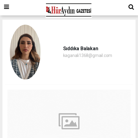
Sıddıka Balakan
kaganali1368@gmail.com