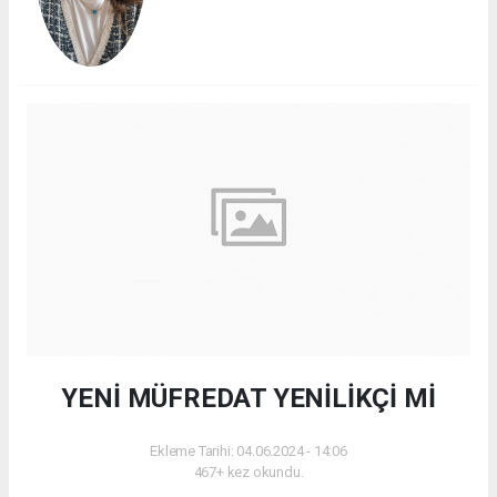
YENİ MÜFREDAT YENİLİKÇİ Mİ
Ekleme Tarihi: 04.06.2024 - 14:06
467+ kez okundu.