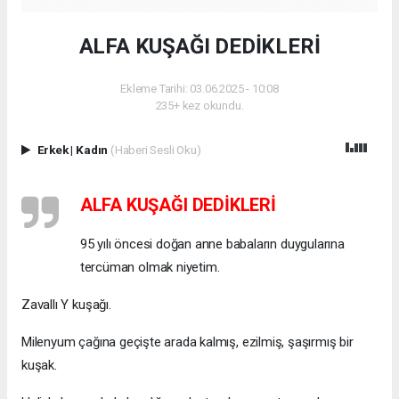
ALFA KUŞAĞI DEDİKLERİ
Ekleme Tarihi: 03.06.2025 - 10:08
235+ kez okundu.
Erkek
|
Kadın
(Haberi Sesli Oku)
ALFA KUŞAĞI DEDİKLERİ
95 yılı öncesi doğan anne babaların duygularına
tercüman olmak niyetim.
Zavallı Y kuşağı.
Milenyum çağına geçişte arada kalmış, ezilmiş, şaşırmış bir
kuşak.