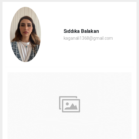
Sıddıka Balakan
kaganali1368@gmail.com