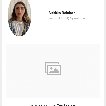
Sıddıka Balakan
kaganali1368@gmail.com