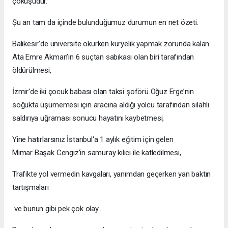
çöküşüdür.
Şu an tam da içinde bulunduğumuz durumun en net özeti.
Balıkesir’de üniversite okurken kuryelik yapmak zorunda kalan
Ata Emre Akman’ın 6 suçtan sabıkası olan biri tarafından
öldürülmesi,
İzmir'de iki çocuk babası olan taksi şoförü Oğuz Erge’nin
soğukta üşümemesi için aracına aldığı yolcu tarafından silahlı
saldırıya uğraması sonucu hayatını kaybetmesi,
Yine hatırlarsınız İstanbul'a 1 aylık eğitim için gelen
Mimar Başak Cengiz’in samuray kılıcı ile katledilmesi,
Trafikte yol vermedin kavgaları, yanımdan geçerken yan baktın
tartışmaları
ve bunun gibi pek çok olay…