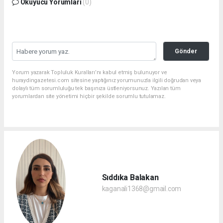
Okuyucu Yorumları
(0)
Gönder
Yorum yazarak Topluluk Kuralları’nı kabul etmiş bulunuyor ve
huraydingazetesi.com sitesine yaptığınız yorumunuzla ilgili doğrudan veya
dolaylı tüm sorumluluğu tek başınıza üstleniyorsunuz. Yazılan tüm
yorumlardan site yönetimi hiçbir şekilde sorumlu tutulamaz.
Sıddıka Balakan
kaganali1368@gmail.com