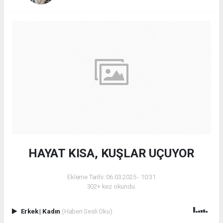
HAYAT KISA, KUŞLAR UÇUYOR
Ekleme Tarihi: 06.03.2025 - 10:31
302+ kez okundu.
Erkek
|
Kadın
(Haberi Sesli Oku)