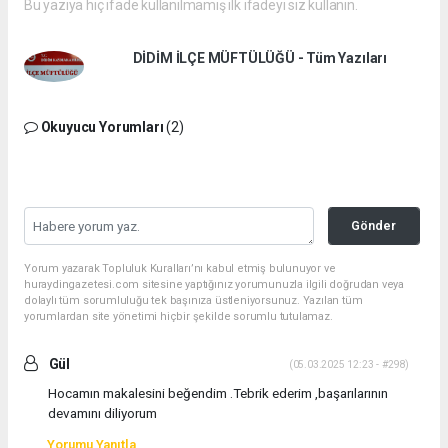
Bu yazıya hiç ifade kullanılmamış ilk ifadeyi siz kullanın.
DİDİM İLÇE MÜFTÜLÜĞÜ - Tüm Yazıları
Okuyucu Yorumları
(2)
Gönder
Yorum yazarak Topluluk Kuralları’nı kabul etmiş bulunuyor ve
huraydingazetesi.com sitesine yaptığınız yorumunuzla ilgili doğrudan veya
dolaylı tüm sorumluluğu tek başınıza üstleniyorsunuz. Yazılan tüm
yorumlardan site yönetimi hiçbir şekilde sorumlu tutulamaz.
Gül
(05.03.2025 12:23 - #298)
Hocamın makalesini beğendim .Tebrik ederim ,başarılarının
devamını diliyorum
Yorumu Yanıtla