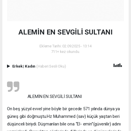
ALEMİN EN SEVGİLİ SULTANI
Ekleme Tarihi: 02.09.2025 - 13:14
711+ kez okundu.
Erkek
|
Kadın
(Haberi Sesli Oku)
ALEMİN EN SEVGİLİ SULTANI
On beş yüzyıl evvel yine böyle bir gecede 571 yılında dünya ya
güneş gibi doğmuştu.Hz Muhammed (sav) küçük yaştan beri
düşünceli biriydi. Düşmanları bile ona “El- emin”(güvenilir) adını