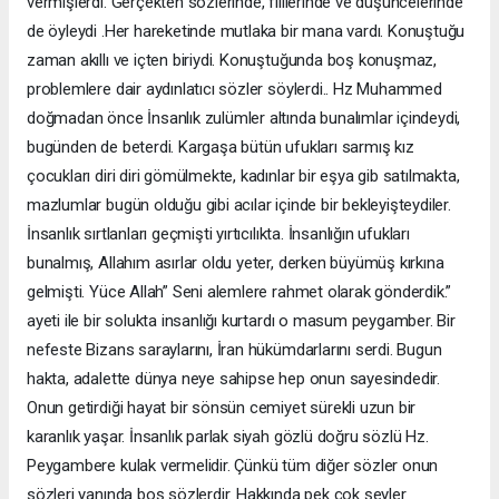
vermişlerdi. Gerçekten sözlerinde, fiillerinde ve düşüncelerinde
de öyleydi .Her hareketinde mutlaka bir mana vardı. Konuştuğu
zaman akıllı ve içten biriydi. Konuştuğunda boş konuşmaz,
problemlere dair aydınlatıcı sözler söylerdi.. Hz Muhammed
doğmadan önce İnsanlık zulümler altında bunalımlar içindeydi,
bugünden de beterdi. Kargaşa bütün ufukları sarmış kız
çocukları diri diri gömülmekte, kadınlar bir eşya gib satılmakta,
mazlumlar bugün olduğu gibi acılar içinde bir bekleyişteydiler.
İnsanlık sırtlanları geçmişti yırtıcılıkta. İnsanlığın ufukları
bunalmış, Allahım asırlar oldu yeter, derken büyümüş kırkına
gelmişti. Yüce Allah” Seni alemlere rahmet olarak gönderdik.”
ayeti ile bir solukta insanlığı kurtardı o masum peygamber. Bir
nefeste Bizans saraylarını, İran hükümdarlarını serdi. Bugun
hakta, adalette dünya neye sahipse hep onun sayesindedir.
Onun getirdiği hayat bir sönsün cemiyet sürekli uzun bir
karanlık yaşar. İnsanlık parlak siyah gözlü doğru sözlü Hz.
Peygambere kulak vermelidir. Çünkü tüm diğer sözler onun
sözleri yanında boş sözlerdir. Hakkında pek çok şeyler