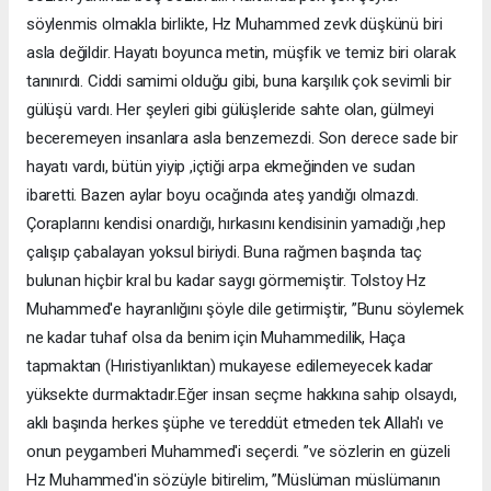
söylenmis olmakla birlikte, Hz Muhammed zevk düşkünü biri
asla değildir. Hayatı boyunca metin, müşfik ve temiz biri olarak
tanınırdı. Ciddi samimi olduğu gibi, buna karşılık çok sevimli bir
gülüşü vardı. Her şeyleri gibi gülüşleride sahte olan, gülmeyi
beceremeyen insanlara asla benzemezdi. Son derece sade bir
hayatı vardı, bütün yiyip ,içtiği arpa ekmeğinden ve sudan
ibaretti. Bazen aylar boyu ocağında ateş yandığı olmazdı.
Çoraplarını kendisi onardığı, hırkasını kendisinin yamadığı ,hep
çalışıp çabalayan yoksul biriydi. Buna rağmen başında taç
bulunan hiçbir kral bu kadar saygı görmemiştir. Tolstoy Hz
Muhammed'e hayranlığını şöyle dile getirmiştir, ”Bunu söylemek
ne kadar tuhaf olsa da benim için Muhammedilik, Haça
tapmaktan (Hıristiyanlıktan) mukayese edilemeyecek kadar
yüksekte durmaktadır.Eğer insan seçme hakkına sahip olsaydı,
aklı başında herkes şüphe ve tereddüt etmeden tek Allah'ı ve
onun peygamberi Muhammed'i seçerdi. ”ve sözlerin en güzeli
Hz Muhammed'in sözüyle bitirelim, ”Müslüman müslümanın