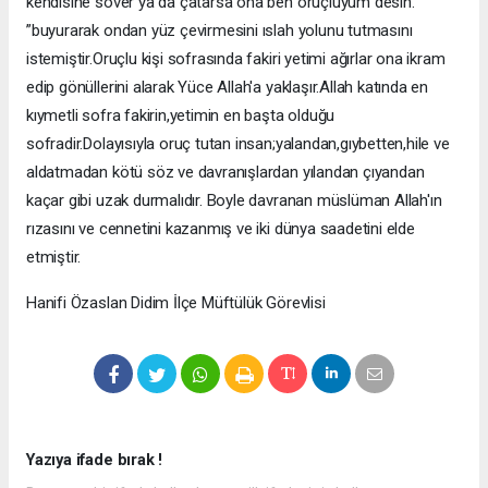
kendisine söver ya da çatarsa ona ben oruçluyum desin.
”buyurarak ondan yüz çevirmesini ıslah yolunu tutmasını
istemiştir.Oruçlu kişi sofrasında fakiri yetimi ağırlar ona ikram
edip gönüllerini alarak Yüce Allah'a yaklaşır.Allah katında en
kıymetli sofra fakirin,yetimin en başta olduğu
sofradir.Dolayısıyla oruç tutan insan;yalandan,gıybetten,hile ve
aldatmadan kötü söz ve davranışlardan yılandan çıyandan
kaçar gibi uzak durmalıdır. Boyle davranan müslüman Allah'ın
rızasını ve cennetini kazanmış ve iki dünya saadetini elde
etmiştir.
Hanifi Özaslan Didim İlçe Müftülük Görevlisi
Yazıya ifade bırak !