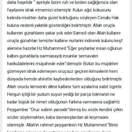
daha hayırlıdır “ ayetiyle bizim ruh ve beden sağlığımıza olan
faydasını idrak etmemizi istemiştir. Kulun ağız kokusunu
katında miskten daha güzel koktuğunu söyleyen Cenabı Hak
kuluna nedenli yakınlık gösterdiğini belirtmiştir. Allah oruçla
kullarının günahlarını yakar yok eder.Samed olan Allah kullarını
oruçla günahtan temizler kalbine nurlarini indirerek kulunu keşf
alemine hazırlar.Hz Muhammed “Eğer şeytanlar insan oğlunun
kalbini günahlarla sarmasaydı insanlar semavatın
harikuladelerini müşahede eder.”demiştir. Bütün bu müjdeleri
görmeyen idrak edemeyen oruçsuz geçiren kimselerin hem
dünyada hemde ahirette kaybedenlerden olduğunu belirtmiştir.
Allah oruclu kimsenin diline kalbine tüm azalarina sabrî ögretir.
Hergun içtiği bir yudum suyun yediği bir parça lokmanın ne
kadar büyük bir nimet olduğunun farkına varmasına sağlarHz
Peygamber “Oruc sabrın yarısıdır.”demiş bu sözle kendini çirkin
sözler söylemekten, kaba davranışlardan alı koymasını
istemiştir. Allah’ın rahmet peygamberi Hz Muhammed “Birisi