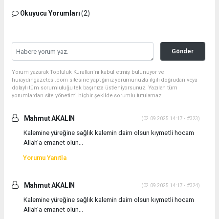
Okuyucu Yorumları
(2)
Gönder
Yorum yazarak Topluluk Kuralları’nı kabul etmiş bulunuyor ve
huraydingazetesi.com sitesine yaptığınız yorumunuzla ilgili doğrudan veya
dolaylı tüm sorumluluğu tek başınıza üstleniyorsunuz. Yazılan tüm
yorumlardan site yönetimi hiçbir şekilde sorumlu tutulamaz.
Mahmut AKALIN
(02.09.2025 14:17 - #323)
Kalemine yüreğine sağlık kalemin daim olsun kıymetli hocam
Allah'a emanet olun...
Yorumu Yanıtla
Mahmut AKALIN
(02.09.2025 14:17 - #324)
Kalemine yüreğine sağlık kalemin daim olsun kıymetli hocam
Allah'a emanet olun...