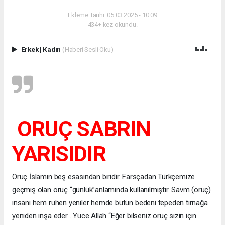
Ekleme Tarihi: 05.03.2025 - 10:09
434+ kez okundu.
Erkek
|
Kadın
(Haberi Sesli Oku)
ORUÇ SABRIN
YARISIDIR
Oruç İslamın beş esasından biridir. Farsçadan Türkçemize
geçmiş olan oruç “günlük”anlamında kullanılmıştır. Savm (oruç)
insanı hem ruhen yeniler hemde bütün bedeni tepeden tırnağa
yeniden inşa eder . Yüce Allah “Eğer bilseniz oruç sizin için