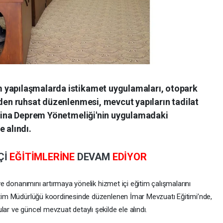
 yapılaşmalarda istikamet uygulamaları, otopark
iden ruhsat düzenlenmesi, mevcut yapıların tadilat
e Bina Deprem Yönetmeliği'nin uygulamadaki
 alındı.
Çİ
EĞİTİMLERİNE
DEVAM
EDİYOR
 ve donanımını artırmaya yönelik hizmet içi eğitim çalışmalarını
ğitim Müdürlüğü koordinesinde düzenlenen İmar Mevzuatı Eğitimi’nde,
ar ve güncel mevzuat detaylı şekilde ele alındı.