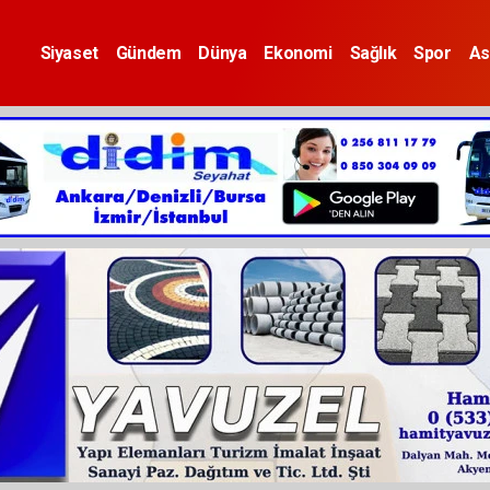
Siyaset
Gündem
Dünya
Ekonomi
Sağlık
Spor
As