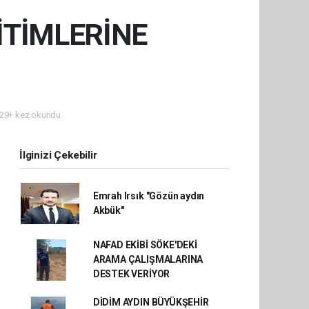
ĞİTİMLERİNE
29+ kez okundu.
İlginizi Çekebilir
Emrah Irsık "Gözün aydın
Akbük"
NAFAD EKİBİ SÖKE'DEKİ
ARAMA ÇALIŞMALARINA
DESTEK VERİYOR
DİDİM AYDIN BÜYÜKŞEHİR