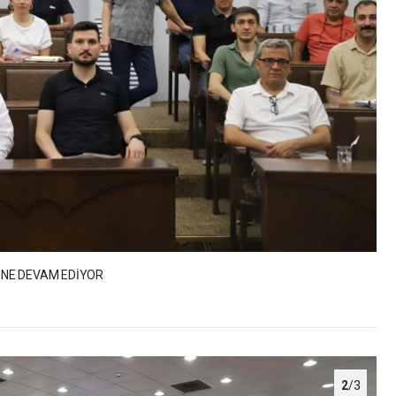
RİNE DEVAM EDİYOR
2
/3