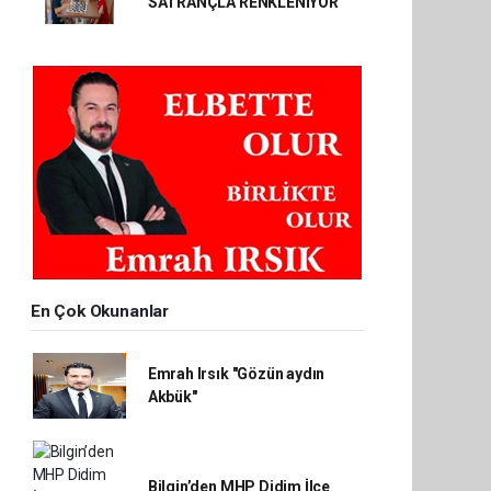
SATRANÇLA RENKLENİYOR
En Çok Okunanlar
Emrah Irsık "Gözün aydın
Akbük"
Bilgin’den MHP Didim İlçe