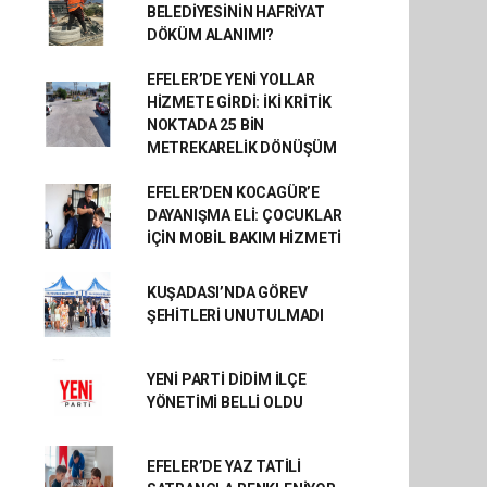
BELEDİYESİNİN HAFRİYAT
DÖKÜM ALANIMI?
EFELER’DE YENİ YOLLAR
HİZMETE GİRDİ: İKİ KRİTİK
NOKTADA 25 BİN
METREKARELİK DÖNÜŞÜM
EFELER’DEN KOCAGÜR’E
DAYANIŞMA ELİ: ÇOCUKLAR
İÇİN MOBİL BAKIM HİZMETİ
KUŞADASI’NDA GÖREV
ŞEHİTLERİ UNUTULMADI
YENİ PARTİ DİDİM İLÇE
YÖNETİMİ BELLİ OLDU
EFELER’DE YAZ TATİLİ