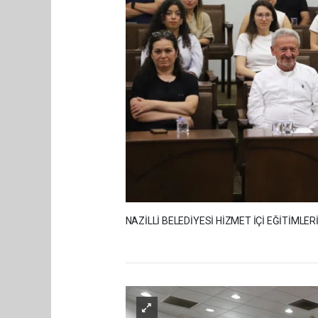
NAZİLLİ BELEDİYESİ HİZMET İÇİ EĞİTİMLE