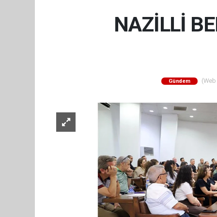
NAZİLLİ BE
(Web S
Gündem