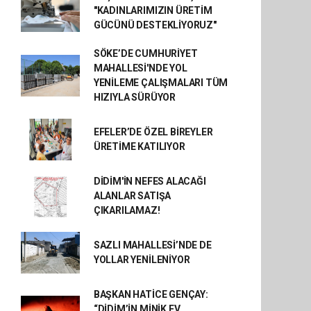
"KADINLARIMIZIN ÜRETİM
GÜCÜNÜ DESTEKLİYORUZ"
SÖKE’DE CUMHURİYET
MAHALLESİ'NDE YOL
YENİLEME ÇALIŞMALARI TÜM
HIZIYLA SÜRÜYOR
EFELER’DE ÖZEL BİREYLER
ÜRETİME KATILIYOR
DİDİM'İN NEFES ALACAĞI
ALANLAR SATIŞA
ÇIKARILAMAZ!
SAZLI MAHALLESİ’NDE DE
YOLLAR YENİLENİYOR
BAŞKAN HATİCE GENÇAY:
“DİDİM’İN MİNİK EV