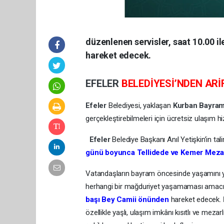
düzenlenen servisler, saat 10.00 i
hareket edecek.
EFELER
BELEDİYESİ’NDEN ARİ
Efeler
Belediyesi, yaklaşan
Kurban Bayra
gerçekleştirebilmeleri için ücretsiz ulaşım 
Efeler
Belediye Başkanı Anıl Yetişkin’in t
günü boyunca Tellidede ve Kemer Mezarlı
Vatandaşların bayram öncesinde yaşamını yit
herhangi bir mağduriyet yaşamaması amacıy
başı Bey Camii önünden
hareket edecek.
özellikle yaşlı, ulaşım imkânı kısıtlı ve meza