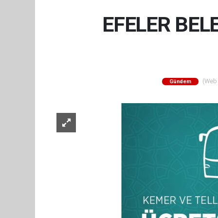
EFELER BEL
(Web S
Gündem