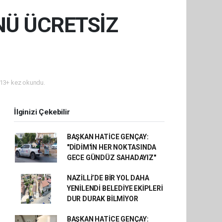
NÜ ÜCRETSİZ
13+ kez okundu.
İlginizi Çekebilir
BAŞKAN HATİCE GENÇAY:
"DİDİM'İN HER NOKTASINDA
GECE GÜNDÜZ SAHADAYIZ"
NAZİLLİ’DE BİR YOL DAHA
YENİLENDİ BELEDİYE EKİPLERİ
DUR DURAK BİLMİYOR
BAŞKAN HATİCE GENÇAY: