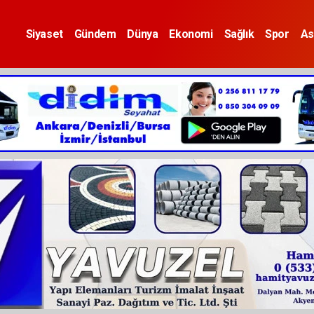
Siyaset
Gündem
Dünya
Ekonomi
Sağlık
Spor
As