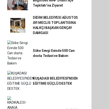
Bilgin’den MHP Didim İlçe
Teşkilatı’na Ziyaret
DİDİM BELEDİYESİ AĞUSTOS
AYI MECLİS TOPLANTISINA
HALKÇI BAŞKAN GENÇAY
DAMGASI
Söke Sevgi Evinde 500 Can
dosta Tedavi ve Bakım
KUŞADASI BELEDİYESİ'NDEN
EĞİTİME GÜÇLÜ DESTEK