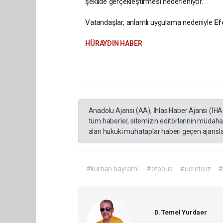
şekilde gerçekleştirmesi hedefleniyor.
Vatandaşlar, anlamlı uygulama nedeniyle
Ef
HÜRAYDIN HABER
Anadolu Ajansı (AA), İhlas Haber Ajansı (İHA
tüm haberler, sitemizin editörlerinin müdaha
alan hukuki muhataplar haberi geçen ajanslar
#kurban bayramı
#otobüs
#ücretsiiz
#
D. Temel Yurdaer