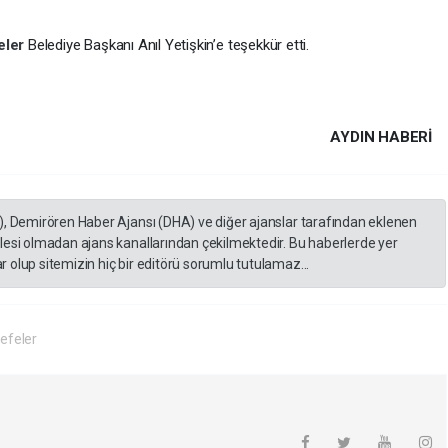
eler
Belediye Başkanı Anıl Yetişkin’e teşekkür etti.
AYDIN HABERİ
), Demirören Haber Ajansı (DHA) ve diğer ajanslar tarafından eklenen
lesi olmadan ajans kanallarından çekilmektedir. Bu haberlerde yer
 olup sitemizin hiç bir editörü sorumlu tutulamaz...
efeler