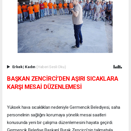
Erkek
|
Kadın
(Haberi Sesli Oku)
BAŞKAN ZENCİRCİ’DEN AŞIRI SICAKLARA
KARŞI MESAİ DÜZENLEMESİ
Yüksek hava sıcaklıkları nedeniyle Germencik Belediyesi, saha
personelinin sağlığını korumaya yönelik mesai saatleri
konusunda yeni bir çalışma düzenlemesini hayata geçirdi.
Germencik Belediye Başkanl Burak Zencirci’nin talimatıyla