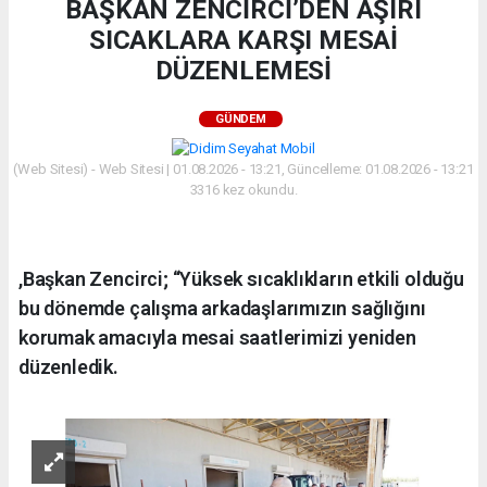
BAŞKAN ZENCİRCİ’DEN AŞIRI
SICAKLARA KARŞI MESAİ
DÜZENLEMESİ
GÜNDEM
(Web Sitesi) - Web Sitesi | 01.08.2026 - 13:21, Güncelleme: 01.08.2026 - 13:21
3316 kez okundu.
,Başkan Zencirci; “Yüksek sıcaklıkların etkili olduğu
bu dönemde çalışma arkadaşlarımızın sağlığını
korumak amacıyla mesai saatlerimizi yeniden
düzenledik.