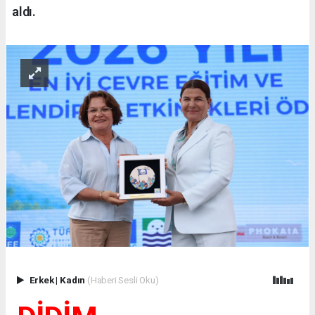
aldı.
Erkek
|
Kadın
(Haberi Sesli Oku)