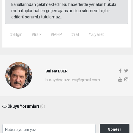
kanallarından çekilmektedir. Bu haberlerde yer alan hukuki
muhataplar haberi geçen ajanslar olup sitemizin hiç bir
editörü sorumlu tutulamaz...
#Bilgin
#Irsık
#MHP
#ilat
#Ziyaret
Bülent ESER
huraydingazetesi@gmail.com
Okuyu Yorumları
(0)
Gonder