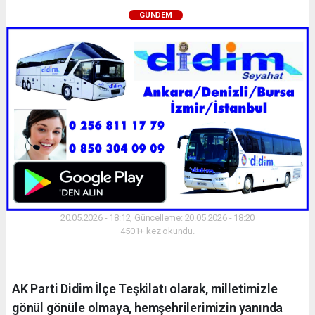
GÜNDEM
20.05.2026 - 18:12, Güncelleme: 20.05.2026 - 18:20
4501+ kez okundu.
AK Parti Didim İlçe Teşkilatı olarak, milletimizle
gönül gönüle olmaya, hemşehrilerimizin yanında