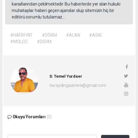
kanallarından çekilmektedir. Bu haberlerde yer alan hukuki
muhataplar haberi geçen ajanslar olup sitemizin hiç bir
editörü sorumlu tutulamaz...
#HAFRİYAT
#DÖKM
#ALAN
#ASKİ
#MOLOZ
#DİDİM
D. Temel Yurdaer
huraydingazetesi@gmail.com
Okuyu Yorumları
(0)