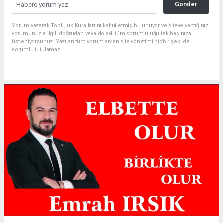
Gonder
Yorum yazarak Topluluk Kuralları’nı kabul etmiş bulunuyor ve siteye yaptığınız
yorumunuzla ilgili doğrudan veya dolaylı tüm sorumluluğu tek başınıza
üstleniyorsunuz. Yazılan tüm yorumlardan site yönetimi hiçbir şekilde
sorumlu tutulamaz.