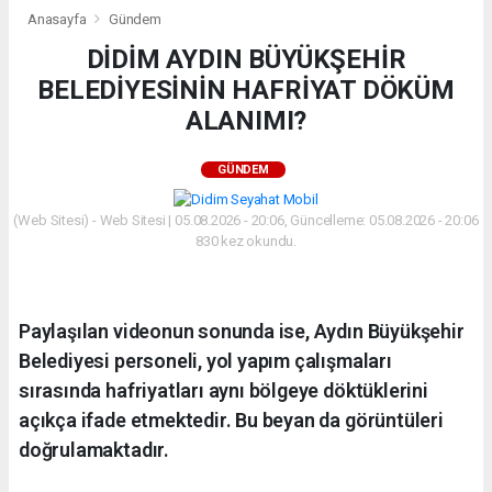
Anasayfa
Gündem
DİDİM AYDIN BÜYÜKŞEHİR
BELEDİYESİNİN HAFRİYAT DÖKÜM
ALANIMI?
GÜNDEM
(Web Sitesi) - Web Sitesi | 05.08.2026 - 20:06, Güncelleme: 05.08.2026 - 20:06
830 kez okundu.
Paylaşılan videonun sonunda ise, Aydın Büyükşehir
Belediyesi personeli, yol yapım çalışmaları
sırasında hafriyatları aynı bölgeye döktüklerini
açıkça ifade etmektedir. Bu beyan da görüntüleri
doğrulamaktadır.