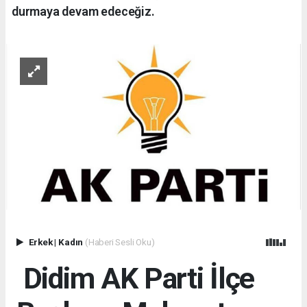
durmaya devam edeceğiz.
Erkek
|
Kadın
(Haberi Sesli Oku)
Didim AK Parti İlçe