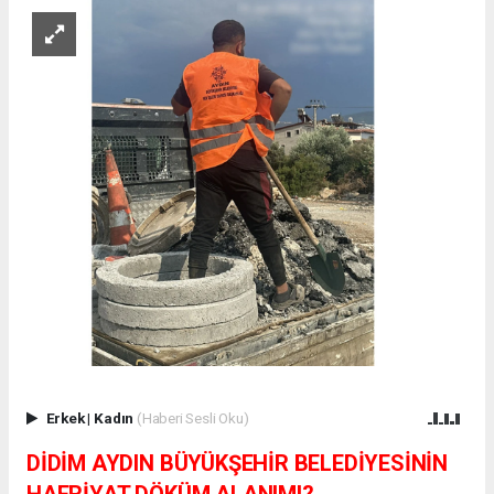
Erkek
|
Kadın
(Haberi Sesli Oku)
DİDİM AYDIN BÜYÜKŞEHİR BELEDİYESİNİN