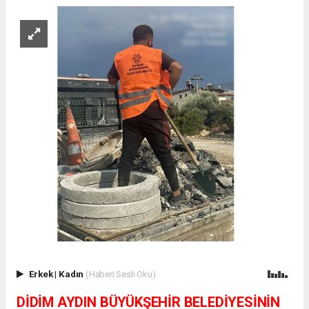
Erkek
|
Kadın
(Haberi Sesli Oku)
DİDİM AYDIN BÜYÜKŞEHİR BELEDİYESİNİN