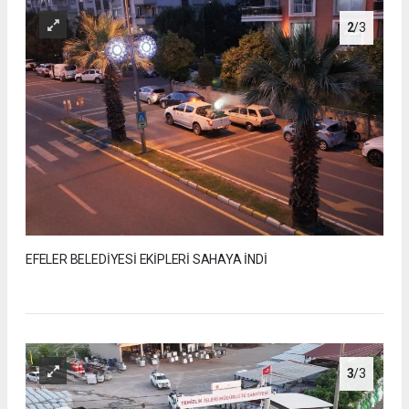
2
/3
EFELER BELEDİYESİ EKİPLERİ SAHAYA İNDİ
3
/3