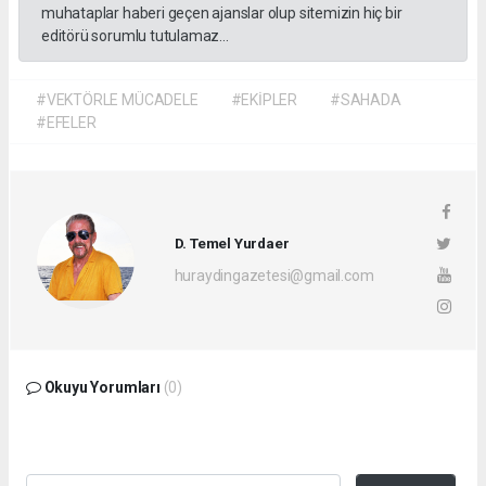
muhataplar haberi geçen ajanslar olup sitemizin hiç bir
editörü sorumlu tutulamaz...
#VEKTÖRLE MÜCADELE
#EKİPLER
#SAHADA
#EFELER
D. Temel Yurdaer
huraydingazetesi@gmail.com
Okuyu Yorumları
(0)