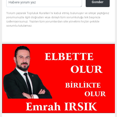
Gonder
Yorum yazarak Topluluk Kuralları’nı kabul etmiş bulunuyor ve siteye yaptığınız
yorumunuzla ilgili doğrudan veya dolaylı tüm sorumluluğu tek başınıza
üstleniyorsunuz. Yazılan tüm yorumlardan site yönetimi hiçbir şekilde
sorumlu tutulamaz.