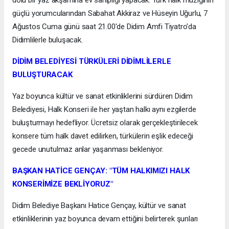
dolu bir yaz akşamına ev sahipliği yapacak. Türk halk müziğinin
güçlü yorumcularından Sabahat Akkiraz ve Hüseyin Uğurlu, 7
Ağustos Cuma günü saat 21.00'de Didim Amfi Tiyatro'da
Didimlilerle buluşacak.
DİDİM BELEDİYESİ TÜRKÜLERİ DİDİMLİLERLE
BULUŞTURACAK
Yaz boyunca kültür ve sanat etkinliklerini sürdüren Didim
Belediyesi, Halk Konseri ile her yaştan halkı aynı ezgilerde
buluşturmayı hedefliyor. Ücretsiz olarak gerçekleştirilecek
konsere tüm halk davet edilirken, türkülerin eşlik edeceği
gecede unutulmaz anlar yaşanması bekleniyor.
BAŞKAN HATİCE GENÇAY: "TÜM HALKIMIZI HALK
KONSERİMİZE BEKLİYORUZ"
Didim Belediye Başkanı Hatice Gençay, kültür ve sanat
etkinliklerinin yaz boyunca devam ettiğini belirterek şunları