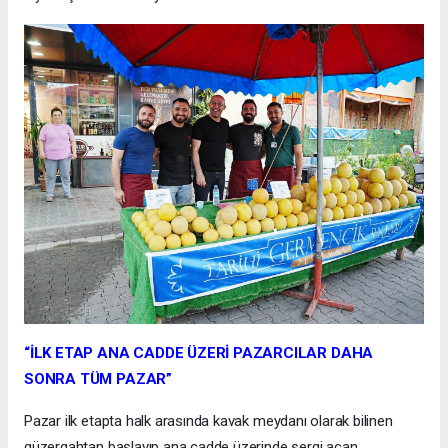
“İLK ETAP ANA CADDE ÜZERİ PAZARCILAR DAHA
SONRA TÜM PAZAR”
Pazar ilk etapta halk arasında kavak meydanı olarak bilinen
güzergahtan başlayıp ana cadde üzerinde sergi açan