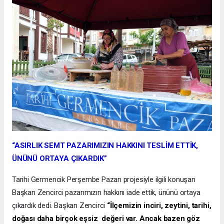
“ASIRLIK SEMT PAZARIMIZIN HAKKINI TESLİM ETTİK,
ÜNÜNÜ ORTAYA ÇIKARDIK”
Tarihi Germencik Perşembe Pazarı projesiyle ilgili konuşan
Başkan Zencirci pazarımızın hakkını iade ettik, ününü ortaya
çıkardık dedi. Başkan Zencirci
“İlçemizin inciri, zeytini, tarihi,
doğası daha birçok eşsiz değeri var. Ancak bazen göz