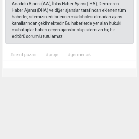
Anadolu Ajansı (AA), İhlas Haber Ajansı (İHA), Demirören
Haber Ajansı (DHA) ve diğer ajanslar tarafından eklenen tüm
haberler, sitemizin editörlerinin müdahalesi olmadan ajans
kanallarından çekilmektedir. Bu haberlerde yer alan hukuki
muhataplar haberi geçen ajanslar olup sitemizin hiç bir
editörü sorumlu tutulamaz...
#semt pazarı
#proje
#germencik
D. Temel Yurdaer
huraydingazetesi@gmail.com
Okuyu Yorumları
(0)