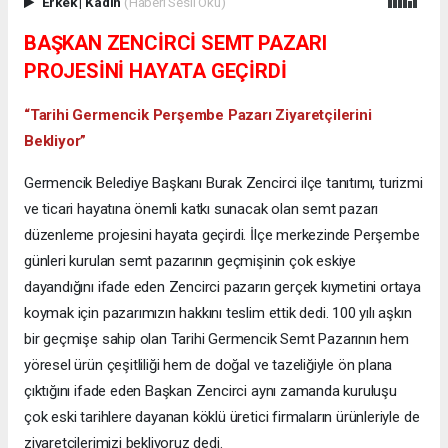
Erkek
|
Kadın
(Haberi Sesli Oku)
BAŞKAN ZENCİRCİ SEMT PAZARI
PROJESİNİ HAYATA GEÇİRDİ
“Tarihi Germencik Perşembe Pazarı Ziyaretçilerini
Bekliyor”
Germencik Belediye Başkanı Burak Zencirci ilçe tanıtımı, turizmi
ve ticari hayatına önemli katkı sunacak olan semt pazarı
düzenleme projesini hayata geçirdi. İlçe merkezinde Perşembe
günleri kurulan semt pazarının geçmişinin çok eskiye
dayandığını ifade eden Zencirci pazarın gerçek kıymetini ortaya
koymak için pazarımızın hakkını teslim ettik dedi. 100 yılı aşkın
bir geçmişe sahip olan Tarihi Germencik Semt Pazarının hem
yöresel ürün çeşitliliği hem de doğal ve tazeliğiyle ön plana
çıktığını ifade eden Başkan Zencirci aynı zamanda kuruluşu
çok eski tarihlere dayanan köklü üretici firmaların ürünleriyle de
ziyaretçilerimizi bekliyoruz dedi.