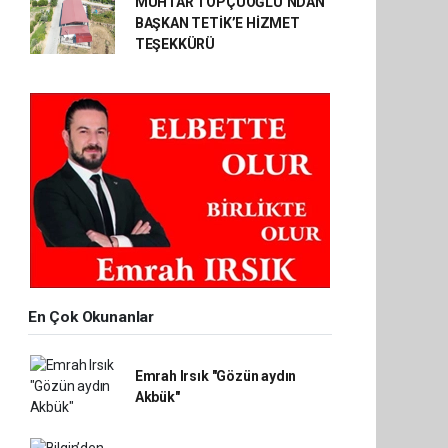
MUHTAR TOPÇUOĞLU’NDAN
BAŞKAN TETİK’E HİZMET
TEŞEKKÜRÜ
En Çok Okunanlar
Emrah Irsık "Gözün aydın
Akbük"