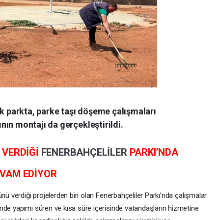
ek parkta, parke taşı döşeme çalışmaları
ın montajı da gerçekleştirildi.
 VERDİĞİ
FENERBAHÇELİLER
PARKI’NDA
EVAM EDİYOR
ünü verdiği projelerden biri olan Fenerbahçeliler Parkı’nda çalışmalar
nde yapımı süren ve kısa süre içerisinde vatandaşların hizmetine