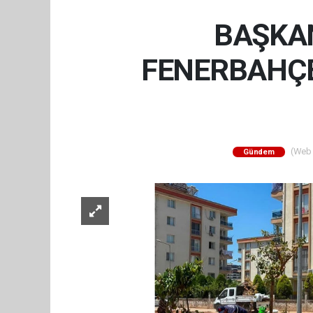
BAŞKAN
FENERBAHÇE
(Web S
Gündem