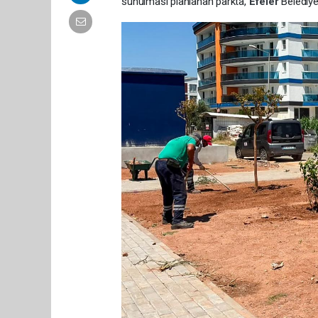
sunulması planlanan parkta,
Efeler
Belediye