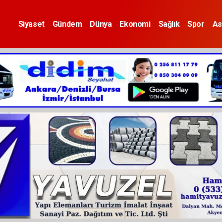
Siyaset
Gündem
Dünya
Ekonomi
Sağlık
Spor
As