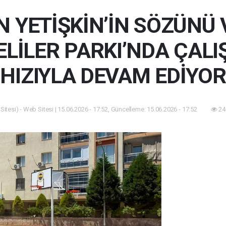
 YETİŞKİN’İN SÖZÜNÜ 
LİLER PARKI’NDA ÇAL
HIZIYLA DEVAM EDİYOR
itesi) - Web Sitesi | 15.06.2026 - 17:52, Güncelleme: 15.06.2026 - 17:52
24