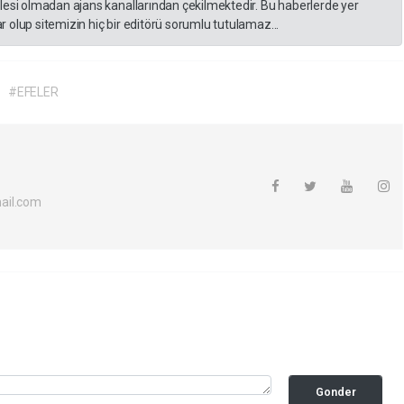
lesi olmadan ajans kanallarından çekilmektedir. Bu haberlerde yer
 olup sitemizin hiç bir editörü sorumlu tutulamaz...
#EFELER
ail.com
Gonder