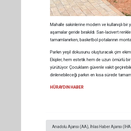
Mahalle sakinlerine modern ve kullanışlı bi
aşamalar geride bırakıldı. Sarı-lacivert renk
tamamlanırken, basketbol potalarının montajı
Parkın yeşil dokusunu oluşturacak çim eki
Ekipler, hem estetik hem de uzun ömürlü bir
yürütüyor. Çocukların güvenle vakit geçirebil
dinlenebileceği parkın en kısa sürede tamam
HÜRAYDIN HABER
Anadolu Ajansı (AA), İhlas Haber Ajansı (İHA