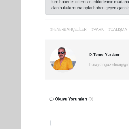
tüm haberler, sitemizin editörlerinin müdaha
alan hukuki muhataplar haberi geçen ajanslar
#FENERBAHÇELİLER
#PARK
#ÇALIŞMA
D. Temel Yurdaer
huraydingazetesi@gm
Okuyu Yorumları
(0)