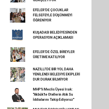
GENİŞLETİYOR
EFELER’DE ÇOCUKLAR
FELSEFEYLE DÜŞÜNMEYİ
ÖĞRENİYOR
KUŞADASI BELEDİYESİNDEN
OPERASYON AÇIKLAMASI
EFELER’DE ÖZEL BİREYLER
ÜRETİME KATILIYOR
NAZİLLİ’DE BİR YOL DAHA
YENİLENDİ BELEDİYE EKİPLERİ
DUR DURAK BİLMİYOR
MHP'li Meclis Üyesi Irsık:
"Akbük'te Otellerin Atık Su
İddialarını Takip Ediyoruz"