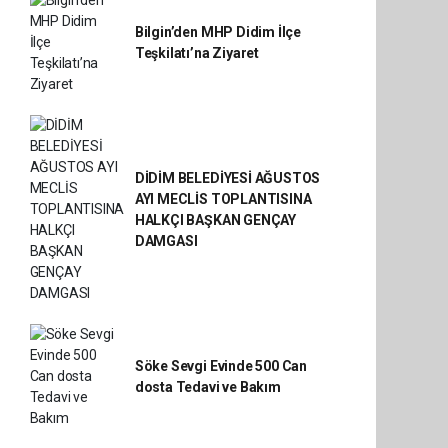
Bilgin’den MHP Didim İlçe
Teşkilatı’na Ziyaret
DİDİM BELEDİYESİ AĞUSTOS
AYI MECLİS TOPLANTISINA
HALKÇI BAŞKAN GENÇAY
DAMGASI
Söke Sevgi Evinde 500 Can
dosta Tedavi ve Bakım