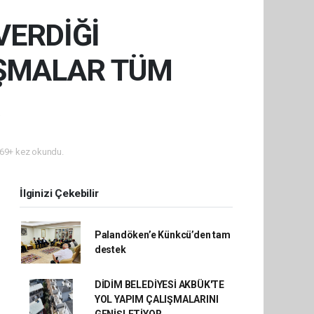
VERDİĞİ
IŞMALAR TÜM
69+ kez okundu.
İlginizi Çekebilir
Palandöken’e Künkcü’den tam
destek
DİDİM BELEDİYESİ AKBÜK'TE
YOL YAPIM ÇALIŞMALARINI