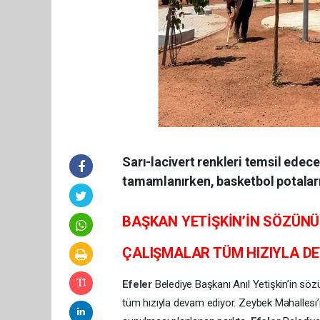
Sarı-lacivert renkleri temsil edec
tamamlanırken, basketbol potaların
BAŞKAN YETİŞKİN’İN SÖZÜNÜ
ÇALIŞMALAR TÜM HIZIYLA D
Efeler
Belediye Başkanı Anıl Yetişkin’in söz
tüm hızıyla devam ediyor. Zeybek Mahallesi’