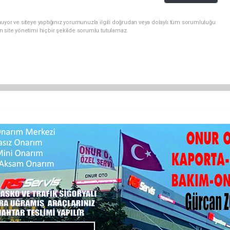
uyor ve siteye yaptığınız yorumunuzla ilgili doğrudan veya dolaylı tüm sorumluluğu
n site yönetimi hiçbir şekilde sorumlu tutulamaz.