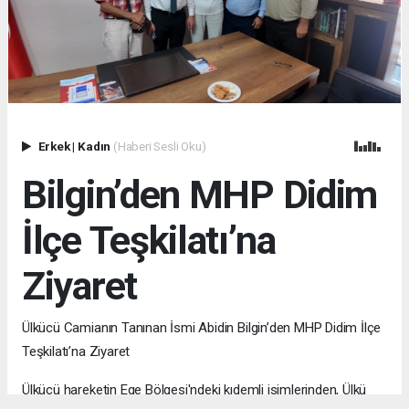
Erkek
|
Kadın
(Haberi Sesli Oku)
Bilgin’den MHP Didim
İlçe Teşkilatı’na
Ziyaret
Ülkücü Camianın Tanınan İsmi Abidin Bilgin’den MHP Didim İlçe
Teşkilatı’na Ziyaret
Ülkücü hareketin Ege Bölgesi'ndeki kıdemli isimlerinden, Ülkü