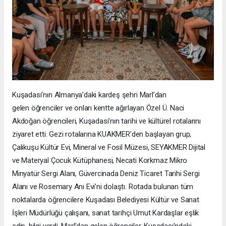
Kuşadası’nın Almanya’daki kardeş şehri Marl’dan
gelen öğrenciler ve onları kentte ağırlayan Özel Ü. Naci
Akdoğan öğrencileri, Kuşadası’nın tarihi ve kültürel rotalarını
ziyaret etti. Gezi rotalarına KUAKMER’den başlayan grup,
Çalıkuşu Kültür Evi, Mineral ve Fosil Müzesi, SEYAKMER Dijital
ve Materyal Çocuk Kütüphanesi, Necati Korkmaz Mikro
Minyatür Sergi Alanı, Güvercinada Deniz Ticaret Tarihi Sergi
Alanı ve Rosemary Anı Evi’ni dolaştı. Rotada bulunan tüm
noktalarda öğrencilere Kuşadası Belediyesi Kültür ve Sanat
İşleri Müdürlüğü çalışanı, sanat tarihçi Umut Kardaşlar eşlik
edip, bilgi verdi. Marl’dan gelen öğrenciler, Kuşadası’ndaki