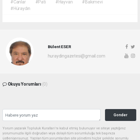
#Canlar
#Pati
#Hayvan
#Bakımevi
#Hüraydın
Bülent ESER
huraydingazetesi@gmail.com
Okuyu Yorumları
(0)
Gonder
Yorum yazarak Topluluk Kuralları’nı kabul etmiş bulunuyor ve siteye yaptığınız
yorumunuzla ilgili doğrudan veya dolaylı tüm sorumluluğu tek başınıza
üstleniyorsunuz. Yazılan tüm yorumlardan site yönetimi hiçbir şekilde sorumlu