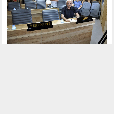
DİDİM BELEDİYESİ AĞUSTOS AYI MECLİS TOPLANTISINA
HALKÇI BAŞKAN GENÇAY DAMGASI
3
/5