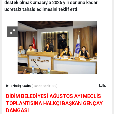
destek olmak amacıyla 2026 yılı sonuna kadar
ücretsiz tahsis edilmesini teklif etti.
Erkek
|
Kadın
(Haberi Sesli Oku)
DİDİM BELEDİYESİ AĞUSTOS AYI MECLİS
TOPLANTISINA HALKÇI BAŞKAN GENÇAY
DAMGASI