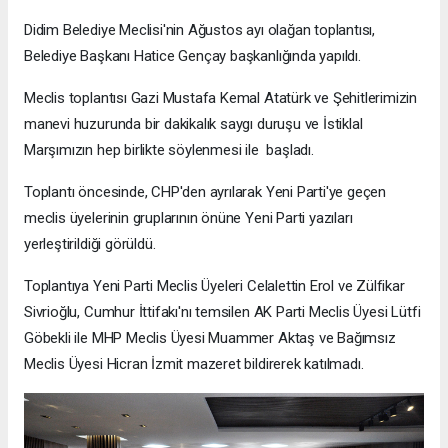
Didim Belediye Meclisi'nin Ağustos ayı olağan toplantısı,
Belediye Başkanı Hatice Gençay başkanlığında yapıldı.
Meclis toplantısı Gazi Mustafa Kemal Atatürk ve Şehitlerimizin
manevi huzurunda bir dakikalık saygı duruşu ve İstiklal
Marşımızın hep birlikte söylenmesi ile başladı.
Toplantı öncesinde, CHP'den ayrılarak Yeni Parti'ye geçen
meclis üyelerinin gruplarının önüne Yeni Parti yazıları
yerleştirildiği görüldü.
Toplantıya Yeni Parti Meclis Üyeleri Celalettin Erol ve Zülfikar
Sivrioğlu, Cumhur İttifakı'nı temsilen AK Parti Meclis Üyesi Lütfi
Göbekli ile MHP Meclis Üyesi Muammer Aktaş ve Bağımsız
Meclis Üyesi Hicran İzmit mazeret bildirerek katılmadı.