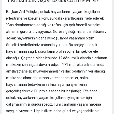
“TÜM CANLILARIN YAŞAM HAKKINA SAYGI DUYUYORUZ”
Başkan Anıl Yetişkin, sokak hayvanlarının yaşam koşullarını
iyileştirme ve koruma konusundaki kararlılıklarını ifade ederek,
“Can dostlarımızın sağlığı ve refahı için çok önemli bir adımı
atmanın gururunu yaşıyoruz. Göreve geldiğimiz andan itibaren,
sokak hayvanlarının daha iyi koşullarda yaşaması bizim
öncelikli hedeflerimiz arasında yer aldı. Bu projeyle sokak
hayvanlarının sağlık sorunlarını profesyonel bir şekilde ele
alacağız. Çeştepe Mahallesi'nde 12 dönümlük alanda planlanan
merkezimizin inşası devam ediyor. 171 metrekarelik kısmında
ameliyathaneler, muayenehaneler ve ilaç odalarının yer alacağı
merkezde alanında uzman veteriner hekimler, sokak
hayvanlarının tedavilerini ve kısırlaştırma işlemlerini
gerçekleştirecek. Bu proje sadece bir başlangıç. Efeler'de
sokak hayvanlarının yaşam koşullarını iyileştirmek için
çalışmalarımızı sürdüreceğiz. Tüm canlıların yaşam hakkına
saygı duyuyoruz. Hep birlikte, daha güzel ve yaşanabilir bir