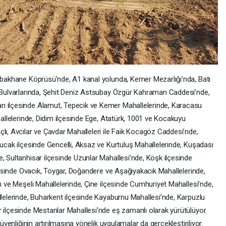
Tabakhane Köprüsü’nde, A1 kanal yolunda, Kemer Mezarlığı’nda, Batı
i Bulvarlarında, Şehit Deniz Astsubay Özgür Kahraman Caddesi’nde,
n ilçesinde Alamut, Tepecik ve Kemer Mahallelerinde, Karacasu
hallelerinde, Didim ilçesinde Ege, Atatürk, 1001 ve Kocakuyu
lı, Avcılar ve Çavdar Mahalleleri ile Faik Kocagöz Caddesi’nde,
yucak ilçesinde Gencelli, Aksaz ve Kurtuluş Mahallelerinde, Kuşadası
, Sultanhisar ilçesinde Uzunlar Mahallesi’nde, Köşk ilçesinde
ilçesinde Ovacık, Toygar, Doğandere ve Aşağıyakacık Mahallelerinde,
lı ve Meşeli Mahallelerinde, Çine ilçesinde Cumhuriyet Mahallesi’nde,
llelerinde, Buharkent ilçesinde Kayaburnu Mahallesi’nde, Karpuzlu
r ilçesinde Mestanlar Mahallesi’nde eş zamanlı olarak yürütülüyor.
güvenliğinin artırılmasına yönelik uygulamalar da gerçekleştiriliyor.