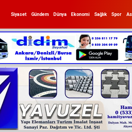
Siyaset
Gündem
Dünya
Ekonomi
Sağlık
Spor
As