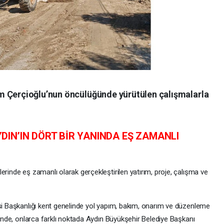
m Çerçioğlu’nun öncülüğünde yürütülen çalışmalarla
IN’IN DÖRT BİR YANINDA EŞ ZAMANLI
erinde eş zamanlı olarak gerçekleştirilen yatırım, proje, çalışma ve
esi Başkanlığı kent genelinde yol yapım, bakım, onarım ve düzenleme
erinde, onlarca farklı noktada Aydın Büyükşehir Belediye Başkanı