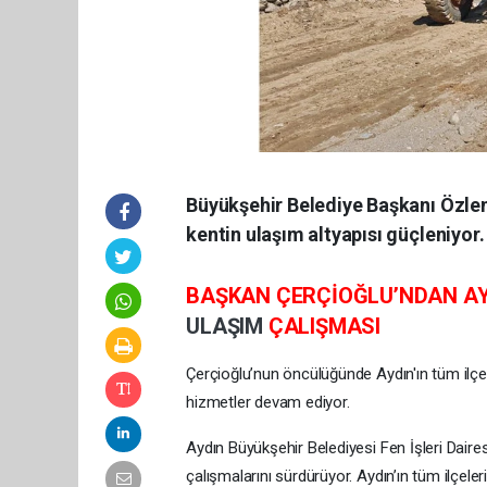
Büyükşehir Belediye Başkanı Özle
kentin ulaşım altyapısı güçleniyor.
BAŞKAN ÇERÇİOĞLU’NDAN AYD
ULAŞIM
ÇALIŞMASI
Çerçioğlu’nun öncülüğünde Aydın'ın tüm ilçel
hizmetler devam ediyor.
Aydın Büyükşehir Belediyesi Fen İşleri Dair
çalışmalarını sürdürüyor. Aydın’ın tüm ilçel