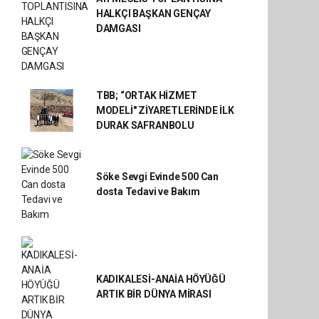
HALKÇI BAŞKAN GENÇAY
DAMGASI
TBB; “ORTAK HİZMET
MODELİ" ZİYARETLERİNDE İLK
DURAK SAFRANBOLU
Söke Sevgi Evinde 500 Can
dosta Tedavi ve Bakım
KADIKALESİ-ANAİA HÖYÜĞÜ
ARTIK BİR DÜNYA MİRASI