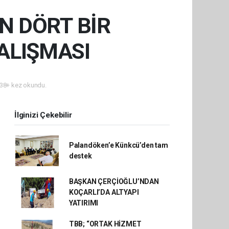
N DÖRT BİR
ALIŞMASI
38+ kez okundu.
İlginizi Çekebilir
Palandöken’e Künkcü’den tam
destek
BAŞKAN ÇERÇİOĞLU’NDAN
KOÇARLI’DA ALTYAPI
YATIRIMI
TBB; “ORTAK HİZMET