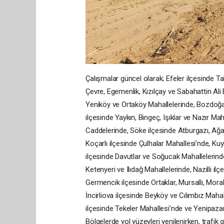
Çalışmalar güncel olarak; Efeler ilçesinde 
Çevre, Egemenlik, Kızılçay ve Sabahattin Al
Yeniköy ve Ortaköy Mahallelerinde, Bozdoğa
ilçesinde Yaykın, Bingeç, Işıklar ve Nazır Ma
Caddelerinde, Söke ilçesinde Atburgazı, Ağaç
Koçarlı ilçesinde Çulhalar Mahallesi’nde, Ku
ilçesinde Davutlar ve Soğucak Mahallelerinde
Ketenyeri ve Ilıdağ Mahallelerinde, Nazilli 
Germencik ilçesinde Ortaklar, Mursallı, Mora
İncirliova ilçesinde Beyköy ve Cılımbız Maha
ilçesinde Tekeler Mahallesi’nde ve Yenipaza
Bölgelerde yol yüzeyleri yenilenirken, trafik 