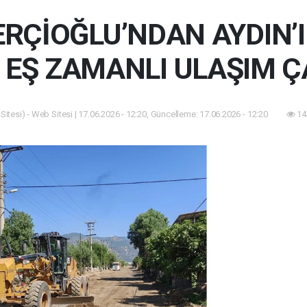
RÇİOĞLU’NDAN AYDIN’I
 EŞ ZAMANLI ULAŞIM Ç
itesi) - Web Sitesi | 17.06.2026 - 12:20, Güncelleme: 17.06.2026 - 12:20
14