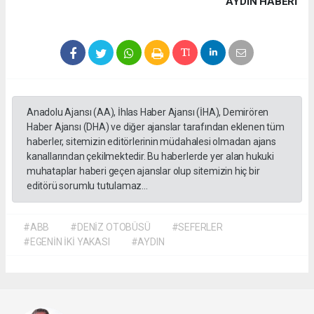
AYDIN HABERİ
Anadolu Ajansı (AA), İhlas Haber Ajansı (İHA), Demirören
Haber Ajansı (DHA) ve diğer ajanslar tarafından eklenen tüm
haberler, sitemizin editörlerinin müdahalesi olmadan ajans
kanallarından çekilmektedir. Bu haberlerde yer alan hukuki
muhataplar haberi geçen ajanslar olup sitemizin hiç bir
editörü sorumlu tutulamaz...
#ABB
#DENİZ OTOBÜSÜ
#SEFERLER
#EGENİN İKİ YAKASI
#AYDIN