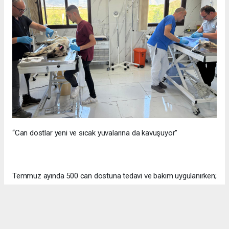
“Can dostlar yeni ve sıcak yuvalarına da kavuşuyor”
Temmuz ayında 500 can dostuna tedavi ve bakım uygulanırken;
bir yandan da can dostlar sahiplendirilerek yeni ve sıcak
yuvalarına kavuşturuluyor. Temmuz ayında 85 patili dost yeni
yuvalarına kavuşturuldu.