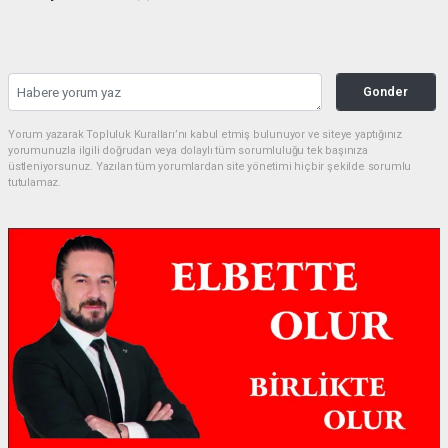
Gonder
Yorum yazarak Topluluk Kuralları’nı kabul etmiş bulunuyor ve siteye yaptığınız
yorumunuzla ilgili doğrudan veya dolaylı tüm sorumluluğu tek başınıza
üstleniyorsunuz. Yazılan tüm yorumlardan site yönetimi hiçbir şekilde sorumlu
tutulamaz.