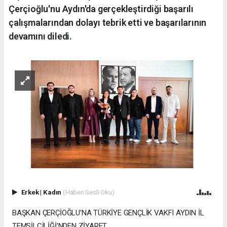
Çerçioğlu'nu Aydın'da gerçekleştirdiği başarılı
çalışmalarından dolayı tebrik etti ve başarılarının
devamını diledi.
Erkek
|
Kadın
(Haberi Sesli Oku)
BAŞKAN ÇERÇİOĞLU’NA TÜRKİYE GENÇLİK VAKFI AYDIN İL
TEMSİLCİLİĞİ’NDEN ZİYARET