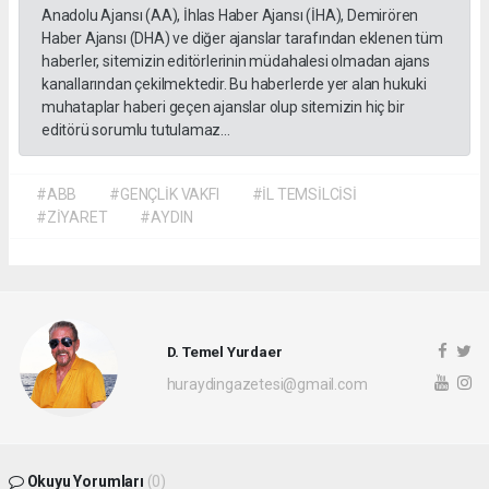
Anadolu Ajansı (AA), İhlas Haber Ajansı (İHA), Demirören
Haber Ajansı (DHA) ve diğer ajanslar tarafından eklenen tüm
haberler, sitemizin editörlerinin müdahalesi olmadan ajans
kanallarından çekilmektedir. Bu haberlerde yer alan hukuki
muhataplar haberi geçen ajanslar olup sitemizin hiç bir
editörü sorumlu tutulamaz...
#ABB
#GENÇLİK VAKFI
#İL TEMSİLCİSİ
#ZİYARET
#AYDIN
D. Temel Yurdaer
huraydingazetesi@gmail.com
Okuyu Yorumları
(0)