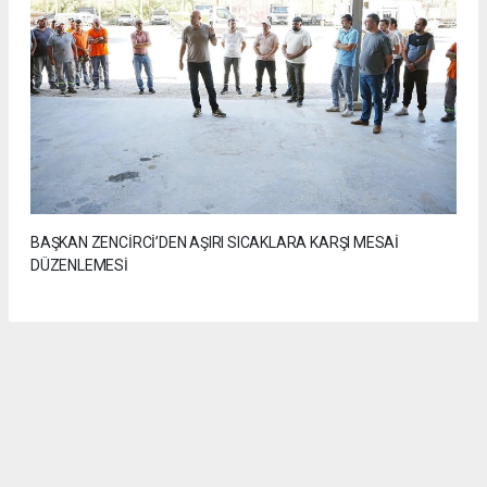
BAŞKAN ZENCİRCİ’DEN AŞIRI SICAKLARA KARŞI MESAİ
DÜZENLEMESİ
Anadolu Ajansı (AA), İhlas Haber Ajansı (İHA), Demirören
Haber Ajansı (DHA) ve diğer ajanslar tarafından eklenen tüm
haberler, sitemizin editörlerinin müdahalesi olmadan ajans