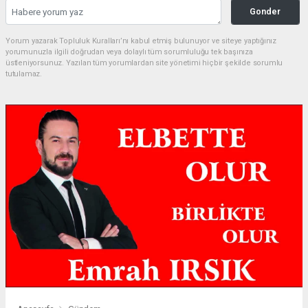
Gonder
Yorum yazarak Topluluk Kuralları’nı kabul etmiş bulunuyor ve siteye yaptığınız
yorumunuzla ilgili doğrudan veya dolaylı tüm sorumluluğu tek başınıza
üstleniyorsunuz. Yazılan tüm yorumlardan site yönetimi hiçbir şekilde sorumlu
tutulamaz.