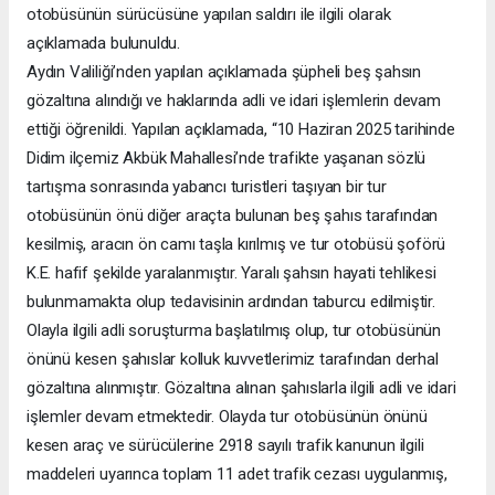
otobüsünün sürücüsüne yapılan saldırı ile ilgili olarak
açıklamada bulunuldu.
Aydın Valiliği’nden yapılan açıklamada şüpheli beş şahsın
gözaltına alındığı ve haklarında adli ve idari işlemlerin devam
ettiği öğrenildi. Yapılan açıklamada, “10 Haziran 2025 tarihinde
Didim ilçemiz Akbük Mahallesi’nde trafikte yaşanan sözlü
tartışma sonrasında yabancı turistleri taşıyan bir tur
otobüsünün önü diğer araçta bulunan beş şahıs tarafından
kesilmiş, aracın ön camı taşla kırılmış ve tur otobüsü şoförü
K.E. hafif şekilde yaralanmıştır. Yaralı şahsın hayati tehlikesi
bulunmamakta olup tedavisinin ardından taburcu edilmiştir.
Olayla ilgili adli soruşturma başlatılmış olup, tur otobüsünün
önünü kesen şahıslar kolluk kuvvetlerimiz tarafından derhal
gözaltına alınmıştır. Gözaltına alınan şahıslarla ilgili adli ve idari
işlemler devam etmektedir. Olayda tur otobüsünün önünü
kesen araç ve sürücülerine 2918 sayılı trafik kanunun ilgili
maddeleri uyarınca toplam 11 adet trafik cezası uygulanmış,