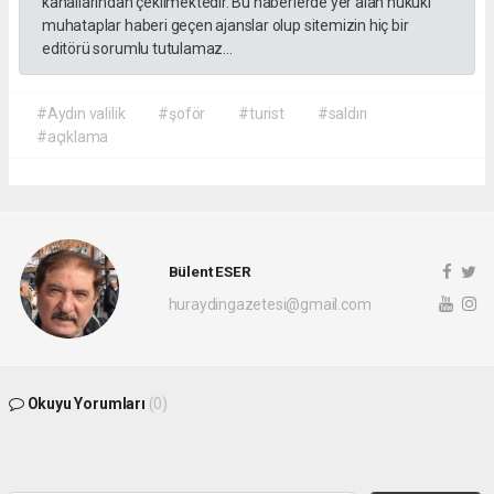
kanallarından çekilmektedir. Bu haberlerde yer alan hukuki
muhataplar haberi geçen ajanslar olup sitemizin hiç bir
editörü sorumlu tutulamaz...
#Aydın valilik
#şoför
#turist
#saldırı
#açıklama
Bülent ESER
huraydingazetesi@gmail.com
Okuyu Yorumları
(0)