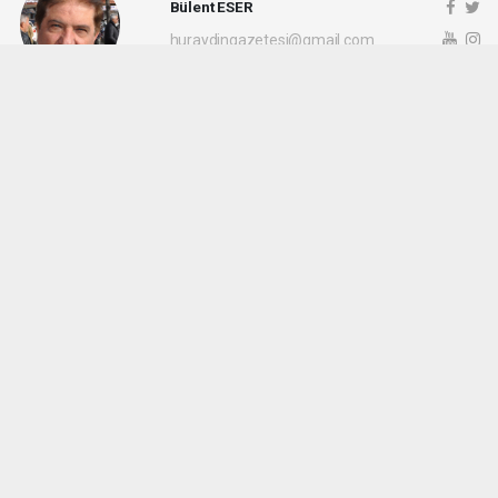
Bülent ESER
huraydingazetesi@gmail.com
Okuyu Yorumları
(0)
Gonder
Yorum yazarak Topluluk Kuralları’nı kabul etmiş bulunuyor ve siteye yaptığınız
yorumunuzla ilgili doğrudan veya dolaylı tüm sorumluluğu tek başınıza
üstleniyorsunuz. Yazılan tüm yorumlardan site yönetimi hiçbir şekilde sorumlu
tutulamaz.