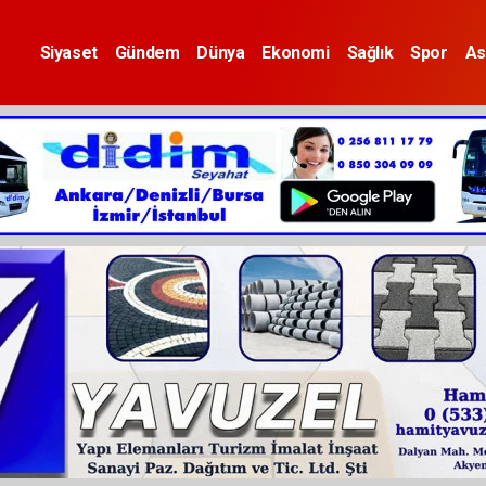
Siyaset
Gündem
Dünya
Ekonomi
Sağlık
Spor
As