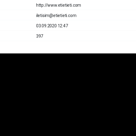
http://www.etietieti.com
iletisim@etietieti.com
03.09.2020 12:47
397