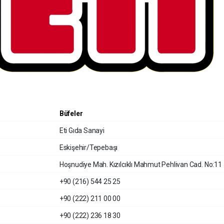
Büfeler
Eti Gıda Sanayi
Eskişehir/Tepebaşı
Hoşnudiye Mah. Kızılcıklı Mahmut Pehlivan Cad. No:11
+90 (216) 544 25 25
+90 (222) 211 00 00
+90 (222) 236 18 30