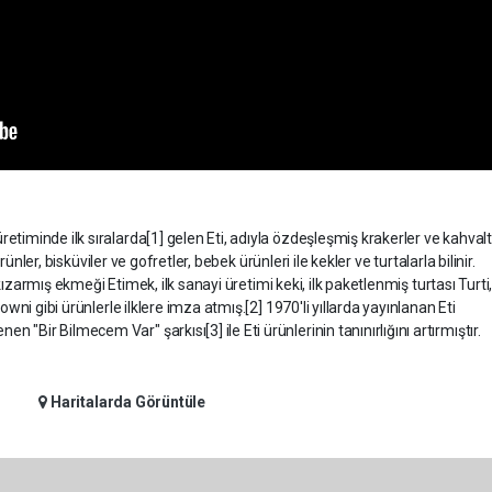
timinde ilk sıralarda[1] gelen Eti, adıyla özdeşleşmiş krakerler ve kahvaltıl
 ürünler, bisküviler ve gofretler, bebek ürünleri ile kekler ve turtalarla bilinir.
ır kızarmış ekmeği Etimek, ilk sanayi üretimi keki, ilk paketlenmiş turtası Turti, 
rowni gibi ürünlerle ilklere imza atmış.[2] 1970'li yıllarda yayınlanan Eti
"Bir Bilmecem Var" şarkısı[3] ile Eti ürünlerinin tanınırlığını artırmıştır.
Haritalarda Görüntüle