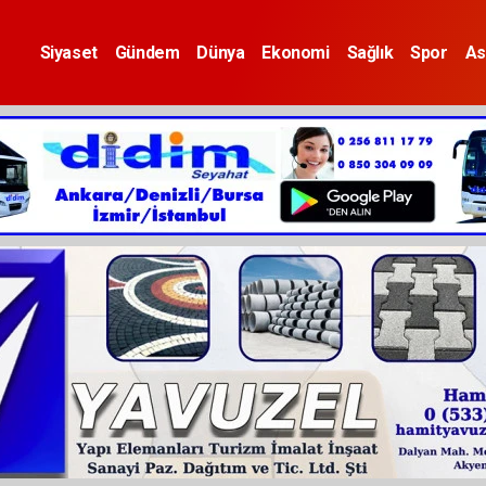
Siyaset
Gündem
Dünya
Ekonomi
Sağlık
Spor
As