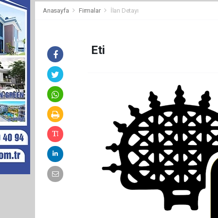
Anasayfa
Firmalar
İlan Detayı
Eti