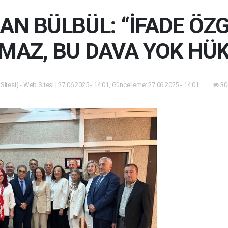
AN BÜLBÜL: “İFADE ÖZ
MAZ, BU DAVA YOK HÜ
itesi) - Web Sitesi | 27.06.2025 - 14:01, Güncelleme: 27.06.2025 - 14:01
30