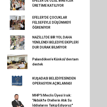
EFELER’DE ÖZEL BİREYLER
ÜRETİME KATILIYOR
EFELER’DE ÇOCUKLAR
FELSEFEYLE DÜŞÜNMEYİ
ÖĞRENİYOR
NAZİLLİ’DE BİR YOL DAHA
YENİLENDİ BELEDİYE EKİPLERİ
DUR DURAK BİLMİYOR
Palandöken’e Künkcü’den tam
destek
KUŞADASI BELEDİYESİNDEN
OPERASYON AÇIKLAMASI
MHP'li Meclis Üyesi Irsık:
"Akbük'te Otellerin Atık Su
İddialarını Takip Ediyoruz"