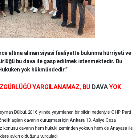
e altına alınan siyasi faaliyette bulunma hürriyeti ve
rlüğü bu dava ile gasp edilmek istenmektedir. Bu
. Hukuken yok hükmündedir.”
ZGÜRLÜĞÜ YARGILANAMAZ, BU
DAVA
YOK
leyman Bülbül, 2016 yılında yayımlanan bir bildiri nedeniyle
CHP
Parti
yönelik açılan davanın duruşması için
Ankara
13. Asliye Ceza
, söz konusu davanın hem hukuki zeminden yoksun hem de Anayasa ile
lere aykırı olduğunu vurguladı.