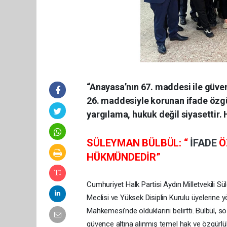
“Anayasa’nın 67. maddesi ile güvenc
26. maddesiyle korunan ifade özgü
yargılama, hukuk değil siyasettir
SÜLEYMAN BÜLBÜL: “
İFADE
Ö
HÜKMÜNDEDİR”
Cumhuriyet Halk Partisi Aydın Milletvekili Sü
Meclisi ve Yüksek Disiplin Kurulu üyelerine 
Mahkemesi’nde olduklarını belirtti. Bülbül
güvence altına alınmış temel hak ve özgürlük