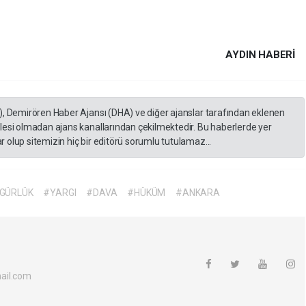
AYDIN HABERİ
), Demirören Haber Ajansı (DHA) ve diğer ajanslar tarafından eklenen
lesi olmadan ajans kanallarından çekilmektedir. Bu haberlerde yer
 olup sitemizin hiç bir editörü sorumlu tutulamaz...
GÜRLÜK
#YARGI
#DAVA
#HÜKÜM
#ANKARA
ail.com