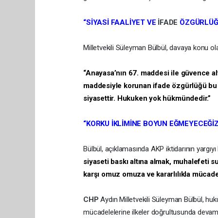
“SİYASİ FAALİYET VE
İFADE
ÖZGÜRLÜĞÜ
Milletvekili Süleyman Bülbül, davaya konu o
“Anayasa’nın 67. maddesi ile güvence altı
maddesiyle korunan ifade özgürlüğü b
siyasettir. Hukuken yok hükmündedir.”
“KORKU İKLİMİNE BOYUN EĞMEYECEĞİZ
Bülbül, açıklamasında AKP iktidarının yargıyı b
siyaseti baskı altına almak, muhalefeti
karşı omuz omuza ve kararlılıkla müca
CHP
Aydın Milletvekili Süleyman Bülbül, hu
mücadelelerine ilkeler doğrultusunda devam e