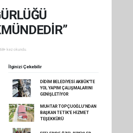
GÜRLÜĞÜ
KMÜNDEDİR”
68+ kez okundu.
İlginizi Çekebilir
DİDİM BELEDİYESİ AKBÜK'TE
YOL YAPIM ÇALIŞMALARINI
GENİŞLETİYOR
MUHTAR TOPÇUOĞLU’NDAN
BAŞKAN TETİK’E HİZMET
TEŞEKKÜRÜ