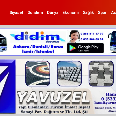
Siyaset
Gündem
Dünya
Ekonomi
Sağlık
Spor
As