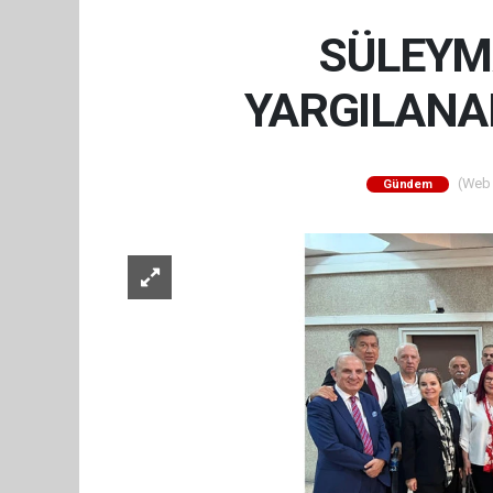
SÜLEYM
YARGILANA
(Web S
Gündem