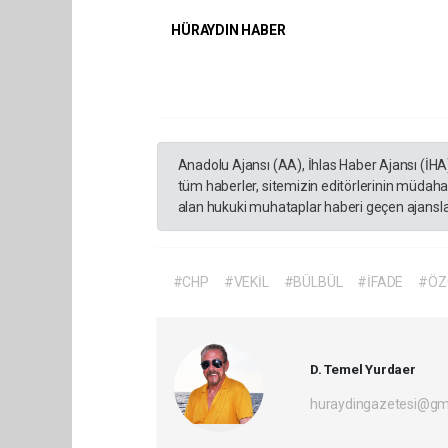
HÜRAYDIN HABER
Anadolu Ajansı (AA), İhlas Haber Ajansı (İHA
tüm haberler, sitemizin editörlerinin müdaha
alan hukuki muhataplar haberi geçen ajanslar
#CHP
#VEKİL
#BÜLBÜL
#İFADE
#ÖZ
D. Temel Yurdaer
huraydingazetesi@gm