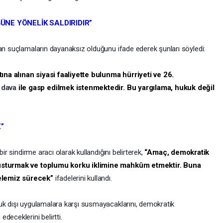
NE YÖNELİK SALDIRIDIR”
lan suçlamaların dayanaksız olduğunu ifade ederek şunları söyledi:
na alınan siyasi faaliyette bulunma hürriyeti ve 26.
u
dava
ile gasp edilmek istenmektedir. Bu yargılama, hukuk değil
”
ir sindirme aracı olarak kullandığını belirterek,
“Amaç, demokratik
 susturmak ve toplumu korku iklimine mahkûm etmektir. Buna
delemiz sürecek”
ifadelerini kullandı.
kuk dışı uygulamalara karşı susmayacaklarını, demokratik
deceklerini belirtti.