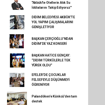
"Akbük'te Otellerin Atık Su
İddialarını Takip Ediyoruz"
DİDİM BELEDİYESİ AKBÜK'TE
YOL YAPIM ÇALIŞMALARINI
GENİŞLETİYOR
BAŞKAN ÇERÇİOĞLU’NDAN
DİDİM’DE YAZ KONSERİ
BAŞKAN HATİCE GENÇAY:
“DİDİM TÜRKÜLERLE TEK
YÜREK OLDU”
EFELER’DE ÇOCUKLAR
FELSEFEYLE DÜŞÜNMEYİ
ÖĞRENİYOR
Palandöken’e Künkcü’den tam
destek