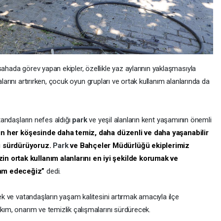
sahada görev yapan ekipler, özellikle yaz aylarının yaklaşmasıyla
larını artırırken, çocuk oyun grupları ve ortak kullanım alanlarında da
atandaşların nefes aldığı
park
ve yeşil alanların kent yaşamının önemli
zin her köşesinde daha temiz, daha düzenli ve daha yaşanabilir
zı sürdürüyoruz.
Park
ve Bahçeler Müdürlüğü ekiplerimiz
in ortak kullanım alanlarını en iyi şekilde korumak ve
vam edeceğiz”
dedi.
mek ve vatandaşların yaşam kalitesini artırmak amacıyla ilçe
akım, onarım ve temizlik çalışmalarını sürdürecek.