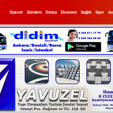
Siyaset
Gündem
Dünya
Ekonomi
Sağlık
Spor
As