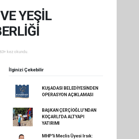
VE YEŞİL
ERLİĞİ
63+ kez okundu.
İlginizi Çekebilir
KUŞADASI BELEDİYESİNDEN
OPERASYON AÇIKLAMASI
BAŞKAN ÇERÇİOĞLU’NDAN
KOÇARLI’DA ALTYAPI
YATIRIMI
MHP'li Meclis Üyesi Irsık: