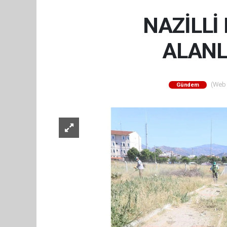
NAZİLLİ
ALANL
(Web S
Gündem