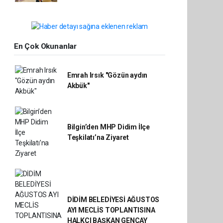
En Çok Okunanlar
Emrah Irsık "Gözün aydın
Akbük"
Bilgin’den MHP Didim İlçe
Teşkilatı’na Ziyaret
DİDİM BELEDİYESİ AĞUSTOS
AYI MECLİS TOPLANTISINA
HALKÇI BAŞKAN GENÇAY