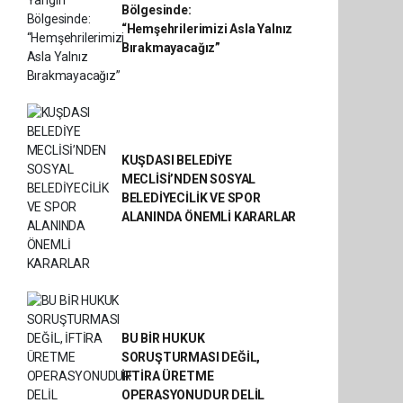
Bölgesinde:
“Hemşehrilerimizi Asla Yalnız
Bırakmayacağız”
KUŞDASI BELEDİYE
MECLİSİ’NDEN SOSYAL
BELEDİYECİLİK VE SPOR
ALANINDA ÖNEMLİ KARARLAR
BU BİR HUKUK
SORUŞTURMASI DEĞİL,
İFTİRA ÜRETME
OPERASYONUDUR DELİL