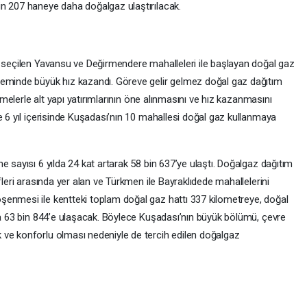
n 207 haneye daha doğalgaz ulaştırılacak.
k seçilen Yavansu ve Değirmendere mahalleleri ile başlayan doğal gaz
neminde büyük hız kazandı. Göreve gelir gelmez doğal gaz dağıtım
üşmelerle alt yapı yatırımlarının öne alınmasını ve hız kazanmasını
e 6 yıl içerisinde Kuşadası’nın 10 mahallesi doğal gaz kullanmaya
e sayısı 6 yılda 24 kat artarak 58 bin 637’ye ulaştı. Doğalgaz dağıtım
fleri arasında yer alan ve Türkmen ile Bayraklıdede mahallelerini
şenmesi ile kentteki toplam doğal gaz hattı 337 kilometreye, doğal
şla 63 bin 844’e ulaşacak. Böylece Kuşadası’nın büyük bölümü, çevre
 ve konforlu olması nedeniyle de tercih edilen doğalgaz