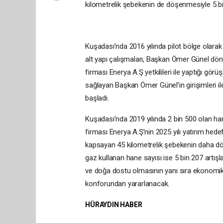
kilometrelik şebekenin de döşenmesiyle 5 bi
Kuşadası’nda 2016 yılında pilot bölge olara
alt yapı çalışmaları, Başkan Ömer Günel dö
firması Enerya A.Ş yetkilileri ile yaptığı gör
sağlayan Başkan Ömer Günel’in girişimleri il
başladı.
Kuşadası’nda 2019 yılında 2 bin 500 olan han
firması Enerya A.Ş’nin 2025 yılı yatırım hede
kapsayan 45 kilometrelik şebekenin daha dö
gaz kullanan hane sayısı ise 5 bin 207 artı
ve doğa dostu olmasının yanı sıra ekonomik
konforundan yararlanacak.
HÜRAYDIN HABER