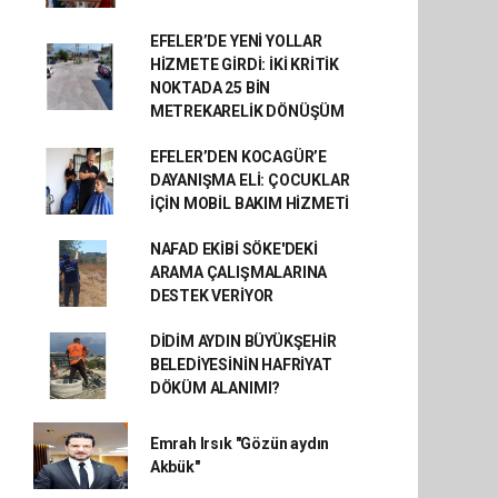
EFELER’DE YENİ YOLLAR
HİZMETE GİRDİ: İKİ KRİTİK
NOKTADA 25 BİN
METREKARELİK DÖNÜŞÜM
EFELER’DEN KOCAGÜR’E
DAYANIŞMA ELİ: ÇOCUKLAR
İÇİN MOBİL BAKIM HİZMETİ
NAFAD EKİBİ SÖKE'DEKİ
ARAMA ÇALIŞMALARINA
DESTEK VERİYOR
DİDİM AYDIN BÜYÜKŞEHİR
BELEDİYESİNİN HAFRİYAT
DÖKÜM ALANIMI?
Emrah Irsık "Gözün aydın
Akbük"