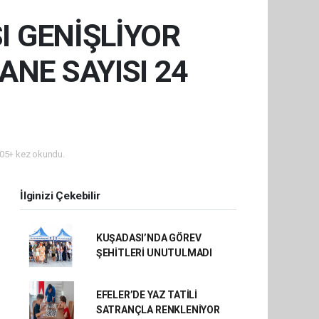
I GENİŞLİYOR
NE SAYISI 24
05+ kez okundu.
İlginizi Çekebilir
KUŞADASI’NDA GÖREV
ŞEHİTLERİ UNUTULMADI
EFELER’DE YAZ TATİLİ
SATRANÇLA RENKLENİYOR