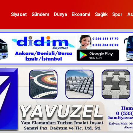
Siyaset
Gündem
Dünya
Ekonomi
Sağlık
Spor
As