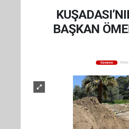
KUŞADASI’NI
BAŞKAN ÖMER
(Web S
Gündem