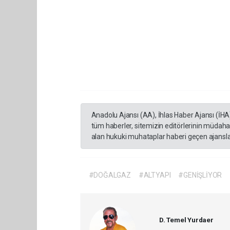
Anadolu Ajansı (AA), İhlas Haber Ajansı (İHA
tüm haberler, sitemizin editörlerinin müdaha
alan hukuki muhataplar haberi geçen ajanslar
#DOĞALGAZ
#ALTYAPI
#GENİŞLİYOR
D. Temel Yurdaer