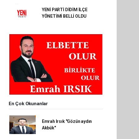
YENİ PARTİ DİDİM İLÇE
YÖNETİMİ BELLİ OLDU
En Çok Okunanlar
Emrah Irsık "Gözün aydın
Akbük"