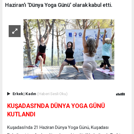
Haziran'ı 'Dünya Yoga Günü' olarak kabul etti.
Erkek
|
Kadın
(Haberi Sesli Oku)
KUŞADASI’NDA DÜNYA YOGA GÜNÜ
KUTLANDI
Kuşadası'nda 21 Haziran Dünya Yoga Günü, Kuşadası