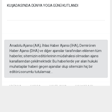
KUŞADASI’NDA DÜNYA YOGA GÜNÜ KUTLANDI
Anadolu Ajansı (AA), İhlas Haber Ajansı (İHA), Demirören
Haber Ajansı (DHA) ve diğer ajanslar tarafından eklenen tüm
haberler, sitemizin editörlerinin müdahalesi olmadan ajans
kanallarından çekilmektedir. Bu haberlerde yer alan hukuki
muhataplar haberi geçen ajanslar olup sitemizin hiç bir
editörü sorumlu tutulamaz...
#DÜNYA
#YOGA
#KUTLAMA
#KUŞADASI