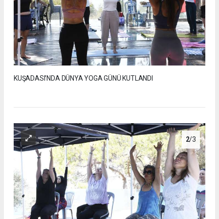
KUŞADASI’NDA DÜNYA YOGA GÜNÜ KUTLANDI
2
/3