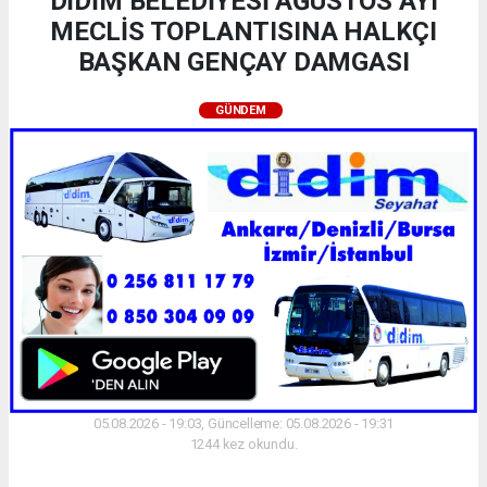
DİDİM BELEDİYESİ AĞUSTOS AYI
MECLİS TOPLANTISINA HALKÇI
BAŞKAN GENÇAY DAMGASI
GÜNDEM
05.08.2026 - 19:03, Güncelleme: 05.08.2026 - 19:31
1244 kez okundu.