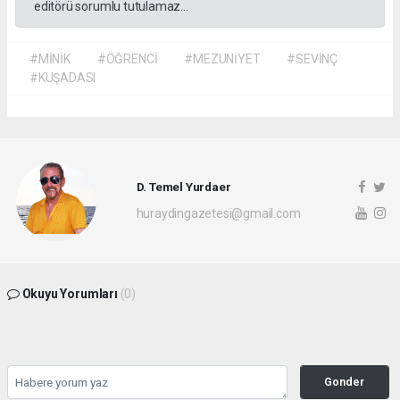
editörü sorumlu tutulamaz...
#MİNİK
#ÖĞRENCİ
#MEZUNİYET
#SEVİNÇ
#KUŞADASI
D. Temel Yurdaer
huraydingazetesi@gmail.com
Okuyu Yorumları
(0)
Gonder