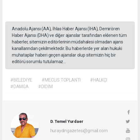
Anadolu Ajansı (AA), İhlas Haber Ajansı (İHA), Demirören
Haber Ajansı (DHA) ve diğer ajanslar tarafından eklenen tüm
haberler, sitemizin editörlerinin müdahalesi olmadan ajans
kanallarından çekilmektedir. Bu haberlerde yer alan hukuki
muhataplar haberi geçen ajanslar olup sitemizin hiç bir
editörü sorumlu tutulamaz...
#BELEDİYE
#MECLİS TOPLANTI
#HALKÇI
#DAMGA
#DİDİM
D. Temel Yurdaer
huraydingazetesi@gmail.com