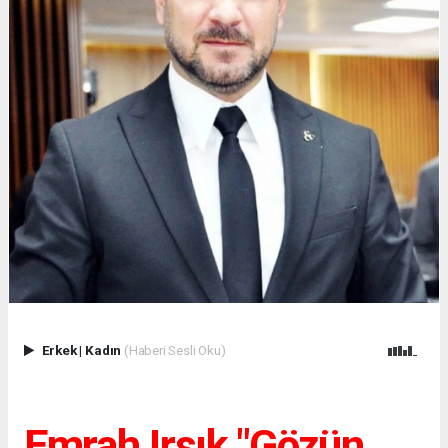
Erkek
|
Kadın
(Haberi Sesli Oku)
Emrah Irsık "Gözün