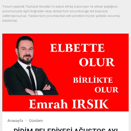
Yorum yazarak Topluluk Kuralları’nı kabul etmiş bulunuyor ve siteye yaptığınız
yorumunuzla ilgili doğrudan veya dolaylı tüm sorumluluğu tek başınıza
üstleniyorsunuz. Yazılan tüm yorumlardan site yönetimi hiçbir şekilde sorumlu
tutulamaz.
Anasayfa
Gündem