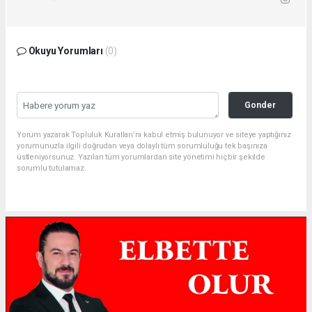
Okuyu Yorumları
(0)
Gonder
Yorum yazarak Topluluk Kuralları’nı kabul etmiş bulunuyor ve siteye yaptığınız
yorumunuzla ilgili doğrudan veya dolaylı tüm sorumluluğu tek başınıza
üstleniyorsunuz. Yazılan tüm yorumlardan site yönetimi hiçbir şekilde
sorumlu tutulamaz.