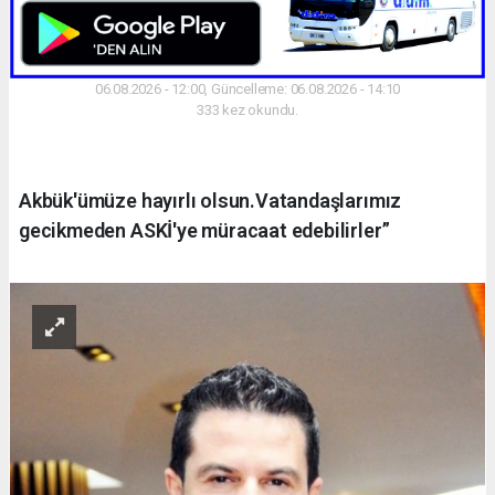
06.08.2026 - 12:00, Güncelleme: 06.08.2026 - 14:10
333 kez okundu.
Akbük'ümüze hayırlı olsun.Vatandaşlarımız
gecikmeden ASKİ'ye müracaat edebilirler”