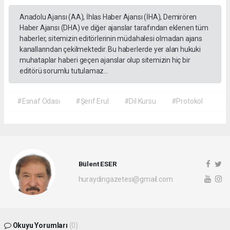
Anadolu Ajansı (AA), İhlas Haber Ajansı (İHA), Demirören
Haber Ajansı (DHA) ve diğer ajanslar tarafından eklenen tüm
haberler, sitemizin editörlerinin müdahalesi olmadan ajans
kanallarından çekilmektedir. Bu haberlerde yer alan hukuki
muhataplar haberi geçen ajanslar olup sitemizin hiç bir
editörü sorumlu tutulamaz...
#Esnaf Odası
#Şerif Erul
#Dil Kursu
#Protokol
Bülent ESER
huraydingazetesi@gmail.com
Okuyu Yorumları
(0)