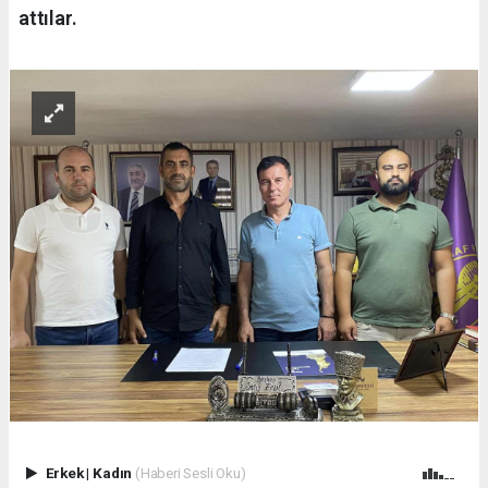
attılar.
Erkek
|
Kadın
(Haberi Sesli Oku)