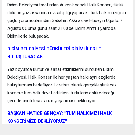
Didim Belediyesi tarafından düzenlenecek Halk Konseri, türkü
dolu bir yaz akşamına ev sahipliği yapacak. Türk halk müziğinin
güçlü yorumcularından Sabahat Akkiraz ve Hüseyin Uğurlu, 7
Ağustos Cuma günü saat 21.00'de Didim Amfi Tiyatro'da
Didimlilerle buluşacak.
DİDİM BELEDİYESİ TÜRKÜLERİ DİDİMLİLERLE
BULUŞTURACAK
Yaz boyunca kültür ve sanat etkinliklerini sürdüren Didim
Belediyesi, Halk Konseri ile her yaştan halkı aynı ezgilerde
buluşturmayı hedefliyor. Ücretsiz olarak gerçekleştirilecek
konsere tüm halk davet edilirken, türkülerin eşlik edeceği
gecede unutulmaz anlar yaşanması bekleniyor.
BAŞKAN HATİCE GENÇAY: "TÜM HALKIMIZI HALK
KONSERİMİZE BEKLİYORUZ"
Didim Belediye Başkanı Hatice Gençay, kültür ve sanat