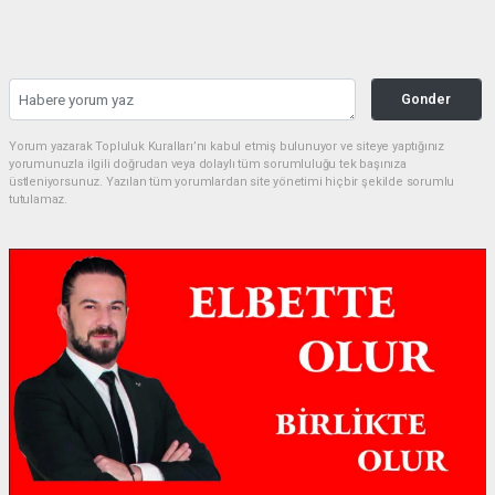
Gonder
Yorum yazarak Topluluk Kuralları’nı kabul etmiş bulunuyor ve siteye yaptığınız
yorumunuzla ilgili doğrudan veya dolaylı tüm sorumluluğu tek başınıza
üstleniyorsunuz. Yazılan tüm yorumlardan site yönetimi hiçbir şekilde sorumlu
tutulamaz.