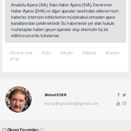
Anadolu Ajansı (AA), İhlas Haber Ajansı (İHA), Demirören
Haber Ajansı (DHA) ve diğer ajanslar tarafından eklenen tüm
haberler, sitemizin editörlerinin müdahalesi olmadan ajans
kanallarından çekilmektedir. Bu haberlerde yer alan hukuki
muhataplar haberi geçen ajanslar olup sitemizin hiç bir
editörü sorumlu tutulamaz...
#Emrah Irsık
#Göz
#Aydın
#Akbük
#Katılım
#Pay
Bülent ESER
huraydingazetesi@gmail.com
Okuyu Yorumları
(0)