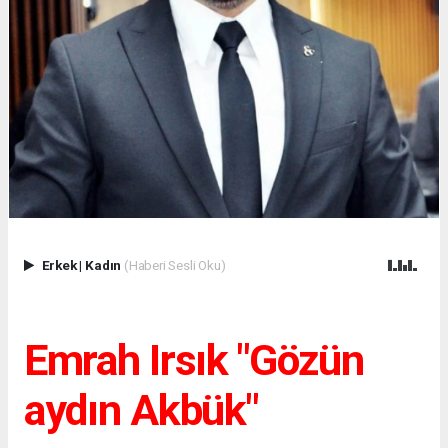
Erkek
|
Kadın
(Haberi Sesli Oku)
Emrah Irsık "Gözün
aydın Akbük"