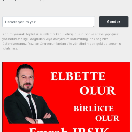
Gonder
Yorum yazarak Topluluk Kuralları’nı kabul etmiş bulunuyor ve siteye yaptığınız
yorumunuzla ilgili doğrudan veya dolaylı tüm sorumluluğu tek başınıza
üstleniyorsunuz. Yazılan tüm yorumlardan site yönetimi hiçbir şekilde sorumlu
tutulamaz.