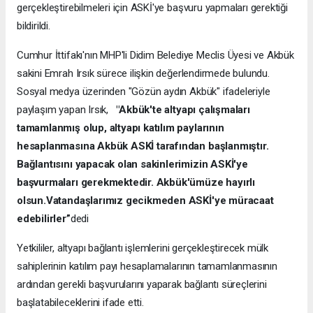
gerçekleştirebilmeleri için ASKİ'ye başvuru yapmaları gerektiği
bildirildi.
Cumhur İttifakı'nın MHP'li Didim Belediye Meclis Üyesi ve Akbük
sakini Emrah Irsık sürece ilişkin değerlendirmede bulundu.
Sosyal medya üzerinden "Gözün aydın Akbük" ifadeleriyle
paylaşım yapan Irsık,
"Akbük'te altyapı çalışmaları
tamamlanmış olup, altyapı katılım paylarının
hesaplanmasına Akbük ASKİ tarafından başlanmıştır.
Bağlantısını yapacak olan sakinlerimizin ASKİ'ye
başvurmaları gerekmektedir. Akbük'ümüze hayırlı
olsun.Vatandaşlarımız gecikmeden ASKİ'ye müracaat
edebilirler”
dedi
Yetkililer, altyapı bağlantı işlemlerini gerçekleştirecek mülk
sahiplerinin katılım payı hesaplamalarının tamamlanmasının
ardından gerekli başvurularını yaparak bağlantı süreçlerini
başlatabileceklerini ifade etti.