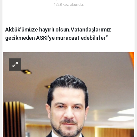
1728 kez okundu.
Akbük'ümüze hayırlı olsun.Vatandaşlarımız
gecikmeden ASKİ'ye müracaat edebilirler”