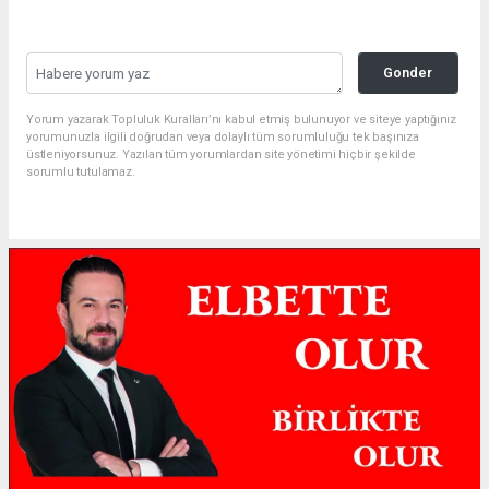
Gonder
Yorum yazarak Topluluk Kuralları’nı kabul etmiş bulunuyor ve siteye yaptığınız
yorumunuzla ilgili doğrudan veya dolaylı tüm sorumluluğu tek başınıza
üstleniyorsunuz. Yazılan tüm yorumlardan site yönetimi hiçbir şekilde
sorumlu tutulamaz.