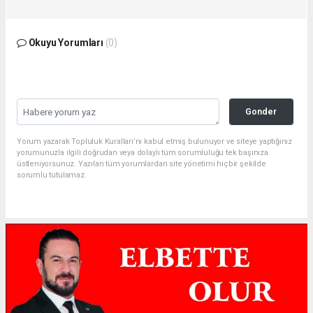
Okuyu Yorumları
(0)
Gonder
Yorum yazarak Topluluk Kuralları’nı kabul etmiş bulunuyor ve siteye yaptığınız
yorumunuzla ilgili doğrudan veya dolaylı tüm sorumluluğu tek başınıza
üstleniyorsunuz. Yazılan tüm yorumlardan site yönetimi hiçbir şekilde
sorumlu tutulamaz.