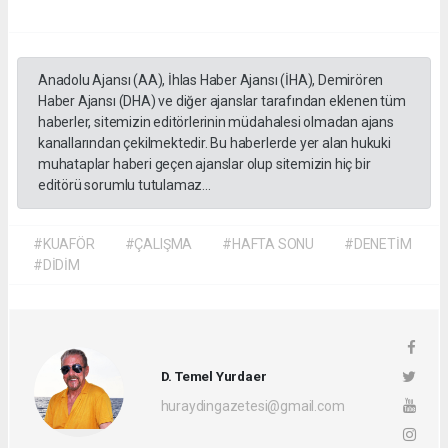
Anadolu Ajansı (AA), İhlas Haber Ajansı (İHA), Demirören
Haber Ajansı (DHA) ve diğer ajanslar tarafından eklenen tüm
haberler, sitemizin editörlerinin müdahalesi olmadan ajans
kanallarından çekilmektedir. Bu haberlerde yer alan hukuki
muhataplar haberi geçen ajanslar olup sitemizin hiç bir
editörü sorumlu tutulamaz...
#KUAFÖR
#ÇALIŞMA
#HAFTA SONU
#DENETİM
#DİDİM
D. Temel Yurdaer
huraydingazetesi@gmail.com