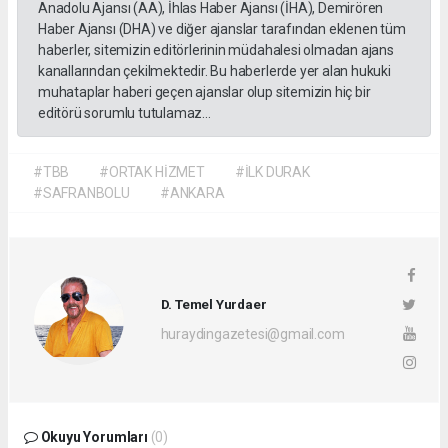
Anadolu Ajansı (AA), İhlas Haber Ajansı (İHA), Demirören
Haber Ajansı (DHA) ve diğer ajanslar tarafından eklenen tüm
haberler, sitemizin editörlerinin müdahalesi olmadan ajans
kanallarından çekilmektedir. Bu haberlerde yer alan hukuki
muhataplar haberi geçen ajanslar olup sitemizin hiç bir
editörü sorumlu tutulamaz...
#TBB
#ORTAK HİZMET
#İLK DURAK
#SAFRANBOLU
#ANKARA
D. Temel Yurdaer
huraydingazetesi@gmail.com
Okuyu Yorumları
(0)