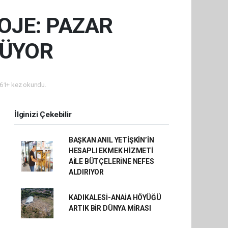
OJE: PAZAR
ŞÜYOR
61+ kez okundu.
İlginizi Çekebilir
BAŞKAN ANIL YETİŞKİN’İN
HESAPLI EKMEK HİZMETİ
AİLE BÜTÇELERİNE NEFES
ALDIRIYOR
KADIKALESİ-ANAİA HÖYÜĞÜ
ARTIK BİR DÜNYA MİRASI