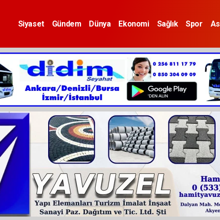
Siyaset
Gündem
Dünya
Ekonomi
Sağlık
Spor
As