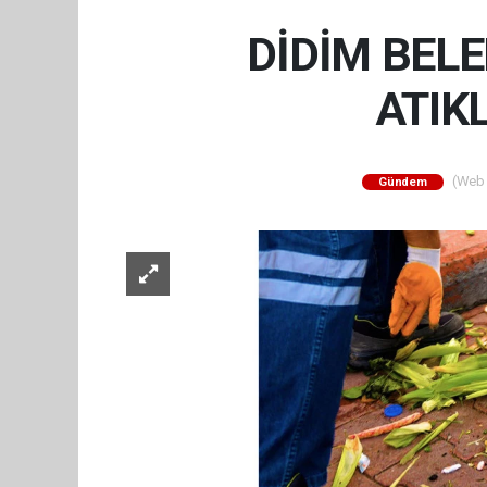
DİDİM BEL
ATIK
(Web S
Gündem