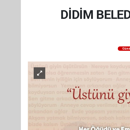
DİDİM BELE
Gün