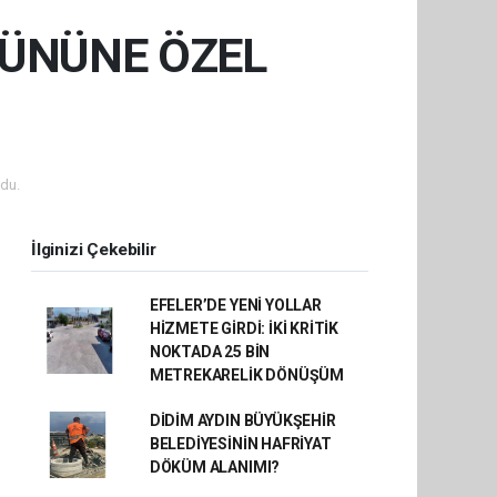
GÜNÜNE ÖZEL
du.
İlginizi Çekebilir
EFELER’DE YENİ YOLLAR
HİZMETE GİRDİ: İKİ KRİTİK
NOKTADA 25 BİN
METREKARELİK DÖNÜŞÜM
DİDİM AYDIN BÜYÜKŞEHİR
BELEDİYESİNİN HAFRİYAT
DÖKÜM ALANIMI?