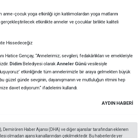
an anne-çocuk yoga etkinliği için katılımcılardan yoga matlarını
erçekleştirilecek etkinlikte anneler ve çocuklar birlikte kaliteli
ikte Hissedeceğiz
ı Hatice Gençay, “Annelerimiz; sevgileri, fedakârlıkları ve emekleriyle
izdir.
Didim
Belediyesi olarak
Anneler Günü
vesilesiyle
uluşuyoruz’ etkinliğinde tüm annelerimizle bir araya gelmekten büyük
 bu güzel günde sevginin, dayanışmanın ve mutluluğun ritmini hep
mize davet ediyorum.” ifadelerini kullandı.
AYDIN HABERİ
), Demirören Haber Ajansı (DHA) ve diğer ajanslar tarafından eklenen
lesi olmadan ajans kanallarından çekilmektedir. Bu haberlerde yer