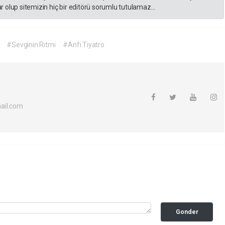
 olup sitemizin hiç bir editörü sorumlu tutulamaz...
#Sevginin Ritmi
#Anfi Tiyatro
ail.com
Gonder