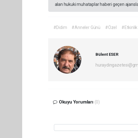
alan hukuki muhataplar haberi geçen ajanslar
#Didim
#Anneler Günü
#Özel
#Etkinlik
Bülent ESER
huraydingazetesi@gm
Okuyu Yorumları
(0)