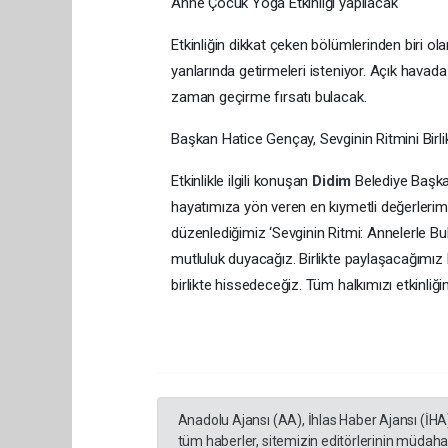
Anne Çocuk Yoga Etkinliği yapılacak
Etkinliğin dikkat çeken bölümlerinden biri ol
yanlarında getirmeleri isteniyor. Açık havada g
zaman geçirme fırsatı bulacak.
Başkan Hatice Gençay, Sevginin Ritmini Birl
Etkinlikle ilgili konuşan
Didim
Belediye Başkan
hayatımıza yön veren en kıymetli değerlerim
düzenlediğimiz ‘Sevginin Ritmi: Annelerle B
mutluluk duyacağız. Birlikte paylaşacağımız
birlikte hissedeceğiz. Tüm halkımızı etkinliği
Anadolu Ajansı (AA), İhlas Haber Ajansı (İHA
tüm haberler, sitemizin editörlerinin müdaha