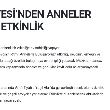
YESİ’NDEN ANNELER
L
ETKİNLİK
anlamlı bir etkinliğe ev sahipliği yapıyor.
inin Ritmi: Annelerle Buluşuyoruz” etkinliği, sevginin, emeğin ve
kutlanacağı özel bir buluşmaya ev sahipliği yapacak. Müzikten dansa,
ogram kapsamında anneler ve çocuklar keyif dolu anlar yaşayacak.
 arasında Amfi Tiyatro Yeşil Alan’da gerçekleştirilecek olan
etkinlik
i ve çeşitli atölyeler yer alacak. Etkinlikte düzenlenecek aktivitelerle
lar yaşayacak.