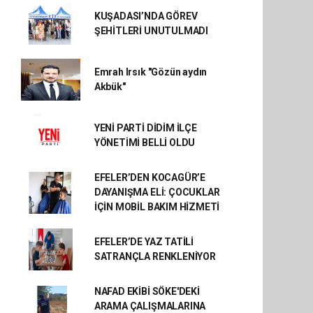
KUŞADASI’NDA GÖREV
ŞEHİTLERİ UNUTULMADI
Emrah Irsık "Gözün aydın
Akbük"
YENİ PARTİ DİDİM İLÇE
YÖNETİMİ BELLİ OLDU
EFELER’DEN KOCAGÜR’E
DAYANIŞMA ELİ: ÇOCUKLAR
İÇİN MOBİL BAKIM HİZMETİ
EFELER’DE YAZ TATİLİ
SATRANÇLA RENKLENİYOR
NAFAD EKİBİ SÖKE'DEKİ
ARAMA ÇALIŞMALARINA