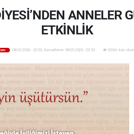
DİYESİ’NDEN ANNELER 
ETKİNLİK
08.05.2026 - 20:53, Güncelleme: 08.05.2026 - 20:53
3326+ kez okun
dem