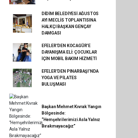
DİDİM BELEDİYESİ AĞUSTOS
AYI MECLİS TOPLANTISINA
HALKÇI BAŞKAN GENÇAY
DAMGASI
EFELER’DEN KOCAGÜR’E
DAYANIŞMA ELİ: ÇOCUKLAR
İÇİN MOBİL BAKIM HİZMETİ
EFELER’DEN PINARBAŞI’NDA
YOGA VE PİLATES
BULUŞMASI
Başkan Mehmet Kıvrak Yangın
Bölgesinde:
“Hemşehrilerimizi Asla Yalnız
Bırakmayacağız”