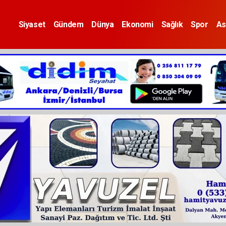
Siyaset
Gündem
Dünya
Ekonomi
Sağlık
Spor
As