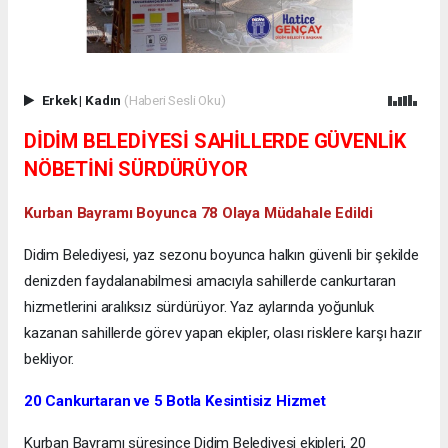
Erkek
|
Kadın
(Haberi Sesli Oku)
DİDİM BELEDİYESİ SAHİLLERDE GÜVENLİK
NÖBETİNİ SÜRDÜRÜYOR
Kurban Bayramı Boyunca 78 Olaya Müdahale Edildi
Didim Belediyesi, yaz sezonu boyunca halkın güvenli bir şekilde
denizden faydalanabilmesi amacıyla sahillerde cankurtaran
hizmetlerini aralıksız sürdürüyor. Yaz aylarında yoğunluk
kazanan sahillerde görev yapan ekipler, olası risklere karşı hazır
bekliyor.
20 Cankurtaran ve 5 Botla Kesintisiz Hizmet
Kurban Bayramı süresince Didim Belediyesi ekipleri, 20