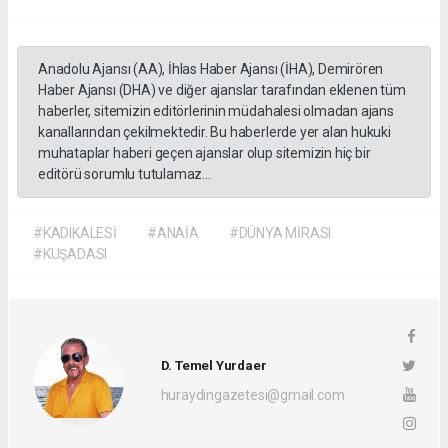
Anadolu Ajansı (AA), İhlas Haber Ajansı (İHA), Demirören
Haber Ajansı (DHA) ve diğer ajanslar tarafından eklenen tüm
haberler, sitemizin editörlerinin müdahalesi olmadan ajans
kanallarından çekilmektedir. Bu haberlerde yer alan hukuki
muhataplar haberi geçen ajanslar olup sitemizin hiç bir
editörü sorumlu tutulamaz...
#KADIKALESİ
#ANAİA
#DÜNYA MİRASI
#KUŞADASI
D. Temel Yurdaer
huraydingazetesi@gmail.com