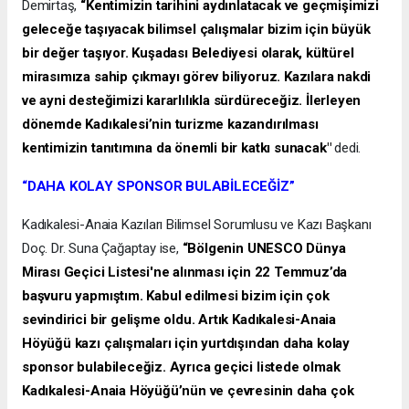
Demirtaş,
“Kentimizin tarihini aydınlatacak ve geçmişimizi
geleceğe taşıyacak bilimsel çalışmalar bizim için büyük
bir değer taşıyor. Kuşadası Belediyesi olarak, kültürel
mirasımıza sahip çıkmayı görev biliyoruz. Kazılara nakdi
ve ayni desteğimizi kararlılıkla sürdüreceğiz. İlerleyen
dönemde Kadıkalesi’nin turizme kazandırılması
kentimizin tanıtımına da önemli bir katkı sunacak"
dedi.
“DAHA KOLAY SPONSOR BULABİLECEĞİZ”
Kadıkalesi-Anaia Kazıları Bilimsel Sorumlusu ve Kazı Başkanı
Doç. Dr. Suna Çağaptay ise,
“Bölgenin UNESCO Dünya
Mirası Geçici Listesi'ne alınması için 22 Temmuz’da
başvuru yapmıştım. Kabul edilmesi bizim için çok
sevindirici bir gelişme oldu. Artık Kadıkalesi-Anaia
Höyüğü kazı çalışmaları için yurtdışından daha kolay
sponsor bulabileceğiz. Ayrıca geçici listede olmak
Kadıkalesi-Anaia Höyüğü’nün ve çevresinin daha çok