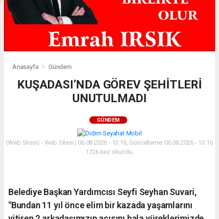
Anasayfa
Gündem
KUŞADASI’NDA GÖREV ŞEHİTLERİ
UNUTULMADI
GÜNDEM
(Web Sitesi) - Web Sitesi | 06.08.2026 - 13:16, Güncelleme: 06.08.2026 - 13:16
1726 kez okundu.
Belediye Başkan Yardımcısı Seyfi Seyhan Suvari,
"Bundan 11 yıl önce elim bir kazada yaşamlarını
yitiren 2 arkadaşımızın acısını hala yüreklerimizde