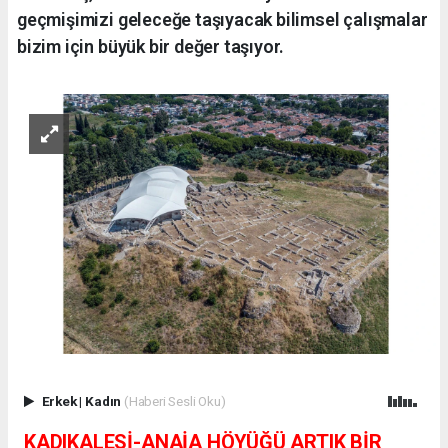
geçmişimizi geleceğe taşıyacak bilimsel çalışmalar
bizim için büyük bir değer taşıyor.
Erkek
|
Kadın
(Haberi Sesli Oku)
KADIKALESİ-ANAİA HÖYÜĞÜ ARTIK BİR