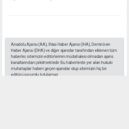
Anadolu Ajansı (AA), İhlas Haber Ajansı (İHA), Demirören
Haber Ajansı (DHA) ve diğer ajanslar tarafından eklenen tüm
haberler, sitemizin editörlerinin müdahalesi olmadan ajans
kanallarından çekilmektedir. Bu haberlerde yer alan hukuki
muhataplar haberi geçen ajanslar olup sitemizin hiç bir
editörü sorumlu tutulamaz...
#GÖREV
#ŞEHİTLER
#UNUTULMADI
#HAYIR LOKMASI
#KUŞADASI