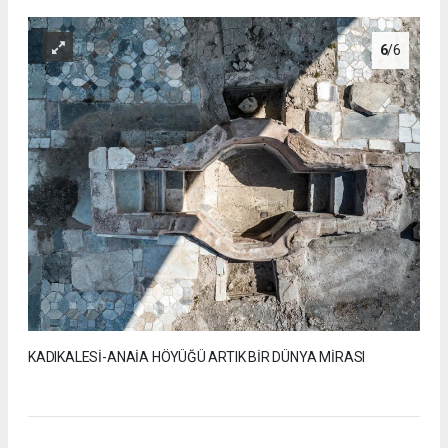
6
/6
KADIKALESİ-ANAİA HÖYÜĞÜ ARTIK BİR DÜNYA MİRASI