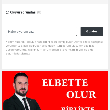
Okuyu Yorumları
(0)
Gonder
Yorum yazarak Topluluk Kuralları’nı kabul etmiş bulunuyor ve siteye yaptığınız
yorumunuzla ilgili doğrudan veya dolaylı tüm sorumluluğu tek başınıza
üstleniyorsunuz. Yazılan tüm yorumlardan site yönetimi hiçbir şekilde
sorumlu tutulamaz.