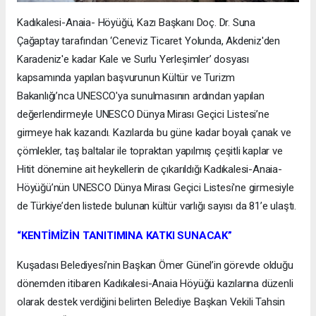
Kadıkalesi-Anaia- Höyüğü, Kazı Başkanı Doç. Dr. Suna
Çağaptay tarafından ‘Ceneviz Ticaret Yolunda, Akdeniz'den
Karadeniz'e kadar Kale ve Surlu Yerleşimler’ dosyası
kapsamında yapılan başvurunun Kültür ve Turizm
Bakanlığı’nca UNESCO'ya sunulmasının ardından yapılan
değerlendirmeyle UNESCO Dünya Mirası Geçici Listesi’ne
girmeye hak kazandı. Kazılarda bu güne kadar boyalı çanak ve
çömlekler, taş baltalar ile topraktan yapılmış çeşitli kaplar ve
Hitit dönemine ait heykellerin de çıkarıldığı Kadıkalesi-Anaia-
Höyüğü’nün UNESCO Dünya Mirası Geçici Listesi'ne girmesiyle
de Türkiye’den listede bulunan kültür varlığı sayısı da 81’e ulaştı.
“KENTİMİZİN TANITIMINA KATKI SUNACAK”
Kuşadası Belediyesi’nin Başkan Ömer Günel’in görevde olduğu
dönemden itibaren Kadıkalesi-Anaia Höyüğü kazılarına düzenli
olarak destek verdiğini belirten Belediye Başkan Vekili Tahsin