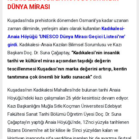
DÜNYA MİRASI
Kuşadası’nda prehistorik dönemden Osmanlı’ya kadar uzanan
zaman diliminde, yerleşim alanı olarak kullanılan
Kadıkalesi-
Anaia Höyüğü ‘UNESCO Dünya Mirası Geçici Listesi'ne’
girdi.
Kadıkalesi-Anaia Kazıları Bilimsel Sorumlusu ve Kazı
Başkanı Doç. Dr. Suna Çağaptay,
“Kadıkalesi’nin insanlık
tarihi ve kültürel miras açısından taşıdığı değerin
tescillenmesi Kuşadası’nın marka değerini artırıp, kentin
tanıtımına çok önemli bir katkı sunacak”
dedi.
Kuşadası'nın Kadıkalesi Mahallesi'nde bulunan tarihi Anaia
Höyüğü'ndeki kazı çalışmaları 26 yıldır kesintisiz devam ediyor.
Kazı Başkanlığını Muğla Sıtkı Koçman Üniversitesi Edebiyat
Fakültesi Sanat Tarihi Bölümü Öğretim Üyesi Doç. Dr. Suna
Çağaptay’ın yaptığı Anaia Höyüğü’nde, 12’nci yüzyıla tarihlenen
Bizans Dönemi’ne ait bir kilise ile 5’inci yüzyıldan kalan ve
Hristiyan inancında şifa verdiğine inanılan bir de ayazma (kutsal