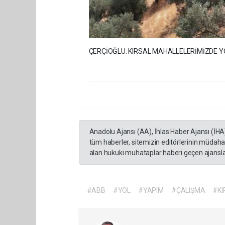
ÇERÇİOĞLU: KIRSAL MAHALLELERİMİZDE 
Anadolu Ajansı (AA), İhlas Haber Ajansı (İHA
tüm haberler, sitemizin editörlerinin müdaha
alan hukuki muhataplar haberi geçen ajanslar
#ABB
#YOL
#YAPIM
#ÇALIŞMA
#KI