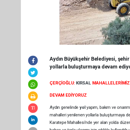
Aydın Büyükşehir Belediyesi, şehir 
yollarla buluşturmaya devam ediyo
ÇERÇİOĞLU:
KIRSAL
MAHALLELERİMİ
DEVAM EDİYORUZ
Aydın genelinde
yol
yapım, bakım ve onarım ç
mahalleri yenilenen yollarla buluşturmaya dev
Karatepe Mahallesi'nde yer alan yolda düzenl