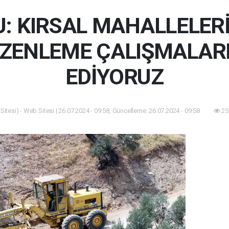
: KIRSAL MAHALLELER
ÜZENLEME ÇALIŞMALAR
EDİYORUZ
itesi) - Web Sitesi | 26.07.2024 - 09:58, Güncelleme: 26.07.2024 - 09:58
25