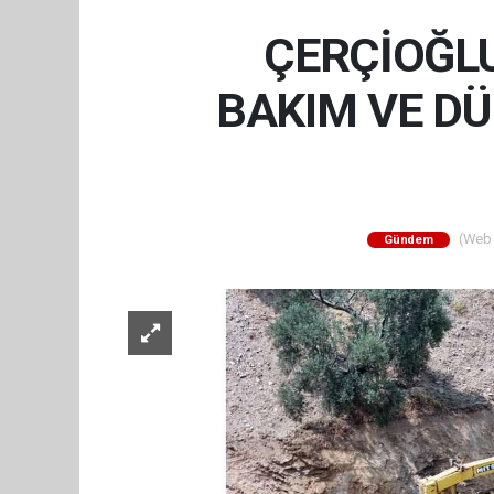
ÇERÇİOĞLU
BAKIM VE D
(Web S
Gündem