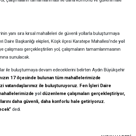
ğı yol, çalışmaların tamamlanması ile daha konforlu ve güvenli hale
nin yanı sıra kırsal mahalleleri de güvenli yollarla buluşturmaya
ri Daire Başkanlığı ekipleri, Köşk ilçesi Karatepe Mahallesi’nde
yol
ye çalışması gerçekleştirilen yol, çalışmaların tamamlanmasının
ımına sunulacak.
şlar ile buluşturmaya devam edeceklerini belirten Aydın Büyükşehir
mızın 17 ilçesinde bulunan tüm mahallelerimizde
zi vatandaşlarımız ile buluşturuyoruz. Fen İşleri Daire
 mahallelerimizde
yol
düzenleme çalışmaları gerçekleştiriyor,
llarını daha güvenli, daha konforlu hale getiriyoruz.
ecek”
dedi.