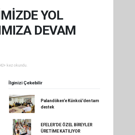
İMİZDE YOL
IMIZA DEVAM
42+ kez okundu.
İlginizi Çekebilir
Palandöken’e Künkcü’den tam
destek
EFELER’DE ÖZEL BİREYLER
ÜRETİME KATILIYOR