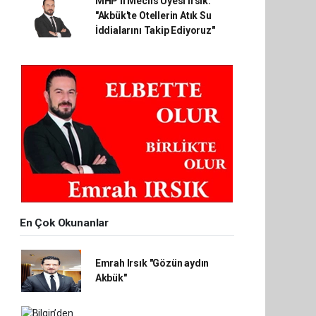
MHP'li Meclis Üyesi Irsık:
"Akbük'te Otellerin Atık Su
İddialarını Takip Ediyoruz"
En Çok Okunanlar
Emrah Irsık "Gözün aydın
Akbük"