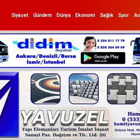
Siyaset
Gündem
Dünya
Ekonomi
Sağlık
Spor
As