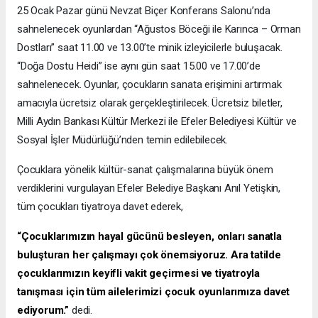
25 Ocak Pazar günü Nevzat Biçer Konferans Salonu’nda
sahnelenecek oyunlardan “Ağustos Böceği ile Karınca – Orman
Dostları” saat 11.00 ve 13.00’te minik izleyicilerle buluşacak.
“Doğa Dostu Heidi” ise aynı gün saat 15.00 ve 17.00’de
sahnelenecek. Oyunlar, çocukların sanata erişimini artırmak
amacıyla ücretsiz olarak gerçekleştirilecek. Ücretsiz biletler,
Milli Aydın Bankası Kültür Merkezi ile Efeler Belediyesi Kültür ve
Sosyal İşler Müdürlüğü’nden temin edilebilecek.
Çocuklara yönelik kültür-sanat çalışmalarına büyük önem
verdiklerini vurgulayan Efeler Belediye Başkanı Anıl Yetişkin,
tüm çocukları tiyatroya davet ederek,
“Çocuklarımızın hayal gücünü besleyen, onları sanatla
buluşturan her çalışmayı çok önemsiyoruz. Ara tatilde
çocuklarımızın keyifli vakit geçirmesi ve tiyatroyla
tanışması için tüm ailelerimizi çocuk oyunlarımıza davet
ediyorum.”
dedi.