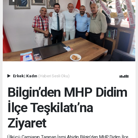
Erkek
|
Kadın
(Haberi Sesli Oku)
Bilgin’den MHP Didim
İlçe Teşkilatı’na
Ziyaret
Ülkücü Camianın Tanınan İsmi Abidin Bilgin’den MHP Didim İlçe