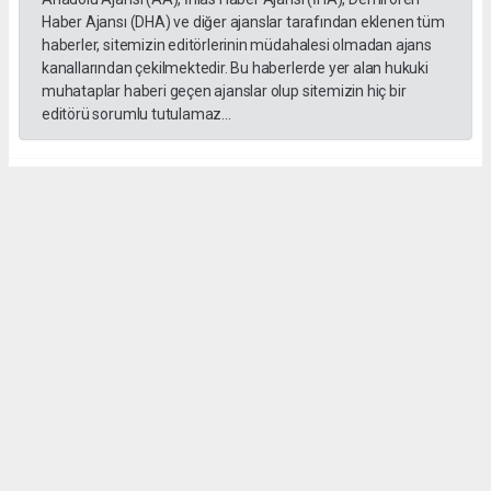
Haber Ajansı (DHA) ve diğer ajanslar tarafından eklenen tüm
haberler, sitemizin editörlerinin müdahalesi olmadan ajans
kanallarından çekilmektedir. Bu haberlerde yer alan hukuki
muhataplar haberi geçen ajanslar olup sitemizin hiç bir
editörü sorumlu tutulamaz...
#Bilgin
#Irsık
#MHP
#ilat
#Ziyaret
Bülent ESER
huraydingazetesi@gmail.com
Okuyu Yorumları
(0)