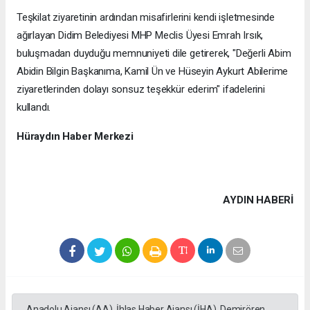
Teşkilat ziyaretinin ardından misafirlerini kendi işletmesinde
ağırlayan Didim Belediyesi MHP Meclis Üyesi Emrah Irsık,
buluşmadan duyduğu memnuniyeti dile getirerek, "Değerli Abim
Abidin Bilgin Başkanıma, Kamil Ün ve Hüseyin Aykurt Abilerime
ziyaretlerinden dolayı sonsuz teşekkür ederim" ifadelerini
kullandı.
Hüraydın Haber Merkezi
AYDIN HABERİ
Anadolu Ajansı (AA), İhlas Haber Ajansı (İHA), Demirören