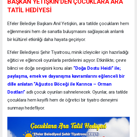
BAŞKAN YETİŞKİN’DEN ÇOCUKLARA ARA
TATİL HEDİYESİ
Efeler Belediye Başkanı Anıl Yetişkin, ara tatilde çocukların hem
eğlenmesini hem de sanatla buluşmasını sağlayacak anlamlı
bir kültürel etkinliği daha hayata geçiriyor.
Efeler Belediyesi Şehir Tiyatrosu, minik izleyiciler için hazırladığı
eğitici ve eğlenceli oyunlarla perdelerini açıyor. Etkinlikte; çevre
bilinci ve doğa sevgisini konu alan
“Doğa Dostu Heidi” ile;
paylaşma, emek ve dayanışma kavramlarını eğlenceli bir
dille anlatan “Ağustos Böceği ile Karınca – Orman
Dostları”
adlı çocuk oyunları sahnelenecek. Oyunlar, ara tatilde
çocuklara hem keyifli hem de öğretici bir tiyatro deneyimi
sunmayı hedefliyor.