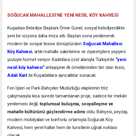
SOĞUCAK MAHALLESİ’NE YENİ NESİL KÖY KAHVESİ
Kuşadası Belediye Başkanı Ömer Günel, sosyal belediyecilikte
yeni bir vizyona daha imza attı. Baştan sona yenilenerek
modern bir sosyal tesise dönüştürülen
Soğucak Mahallesi
Köy Kahvesi
,
artık mahalle sakinlerine ve ziyaretçilere yepyeni
yüzüyle hizmet veriyor. Kadınlara özel alanıyla Türkiye’de
“yeni
nesil köy kahvesi”
anlayışının ilk örneklerinden biri olan tesis,
Adalı Kart
ile Kuşadalılara ayrıcalıklar sunacak.
Fen İşleri ve Park-Bahçeler Müdürlüğü ekiplerinin titiz
çalışmasıyla kısa sürede tamamlanan proje, sadece bir mekân
yenilemesi değil;
toplumsal buluşma, sosyalleşme ve
mahalle kültürünü güçlendirme adımı
oldu. Bahçesi, peyzajı,
modern mobilyaları ve konforlu ortamıyla Soğucak Köy
Kahvesi, hem yerel halkın hem de turistlerin uğrak noktası
olacak.