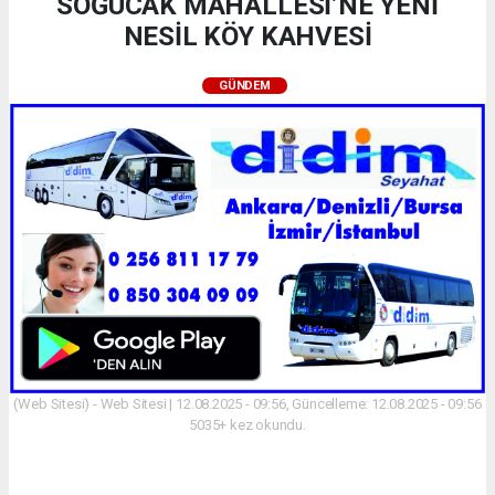
SOĞUCAK MAHALLESİ’NE YENİ
NESİL KÖY KAHVESİ
GÜNDEM
(Web Sitesi) - Web Sitesi | 12.08.2025 - 09:56, Güncelleme: 12.08.2025 - 09:56
5035+ kez okundu.