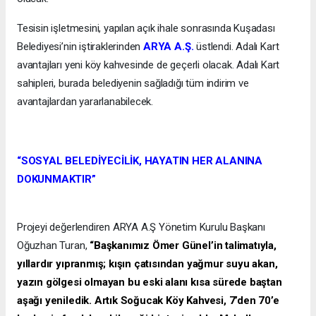
Tesisin işletmesini, yapılan açık ihale sonrasında Kuşadası
Belediyesi’nin iştiraklerinden
ARYA A.Ş.
üstlendi. Adalı Kart
avantajları yeni köy kahvesinde de geçerli olacak. Adalı Kart
sahipleri, burada belediyenin sağladığı tüm indirim ve
avantajlardan yararlanabilecek.
“SOSYAL BELEDİYECİLİK, HAYATIN HER ALANINA
DOKUNMAKTIR”
Projeyi değerlendiren ARYA A.Ş Yönetim Kurulu Başkanı
Oğuzhan Turan,
“Başkanımız Ömer Günel’in talimatıyla,
yıllardır yıpranmış; kışın çatısından yağmur suyu akan,
yazın gölgesi olmayan bu eski alanı kısa sürede baştan
aşağı yeniledik. Artık Soğucak Köy Kahvesi, 7’den 70’e