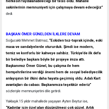
herkesin faydalanabileceği bir tesis oldu. Mahalle
sakinlerinin memnuniyeti için çalışmaya devam edeceğiz”
dedi.
BAŞKAN ÖMER GÜNELDEN İLKLERE DEVAM
Soğucaklı Mehmet Batmaz,
“Eskiden toz-toprak içinde, eski
masa ve sandalyelerde otururduk. Şimdi ise modern,
temiz ve konforlu bir kahveye sahibiz. Türkiye’de ilk defa
bir belediye başkanı böyle bir projeye imza attı.
Başkanımız Ömer Günel, bu çalışma ile hem
hemşehrilerine verdiği önemi hem de sosyal belediyecilik
anlayışının bir ilkini daha hayata geçirmiş oldu. Adalı Kart
avantajları da cabası. Başkanımıza teşekkür ederiz”
sözleriyle memnuniyetini dile getirdi.
Yaklaşık 15 yıldır mahallede yaşayan Ayten Beytur ise,
“Kadınlar için özel alan düşünülmesi çok güzel. Artık