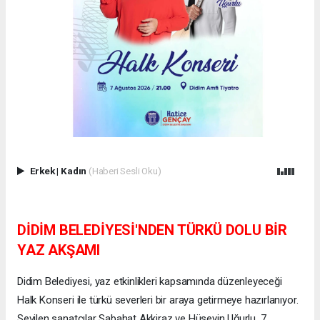
Erkek
|
Kadın
(Haberi Sesli Oku)
DİDİM BELEDİYESİ'NDEN TÜRKÜ DOLU BİR
YAZ AKŞAMI
Didim Belediyesi, yaz etkinlikleri kapsamında düzenleyeceği
Halk Konseri ile türkü severleri bir araya getirmeye hazırlanıyor.
Sevilen sanatçılar Sabahat Akkiraz ve Hüseyin Uğurlu, 7