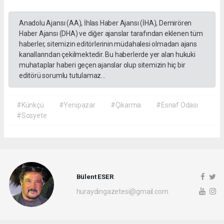
Anadolu Ajansı (AA), İhlas Haber Ajansı (İHA), Demirören
Haber Ajansı (DHA) ve diğer ajanslar tarafından eklenen tüm
haberler, sitemizin editörlerinin müdahalesi olmadan ajans
kanallarından çekilmektedir. Bu haberlerde yer alan hukuki
muhataplar haberi geçen ajanslar olup sitemizin hiç bir
editörü sorumlu tutulamaz...
#Künkçü
#Yenipazar
#Çıkarma
#Esnaf Odası
#Sosyete
Bülent ESER
huraydingazetesi@gmail.com