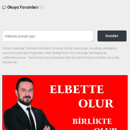
Okuyu Yorumları
(0)
Gonder
Yorum yazarak Topluluk Kuralları’nı kabul etmiş bulunuyor ve siteye yaptığınız
yorumunuzla ilgili doğrudan veya dolaylı tüm sorumluluğu tek başınıza
üstleniyorsunuz. Yazılan tüm yorumlardan site yönetimi hiçbir şekilde sorumlu
tutulamaz.