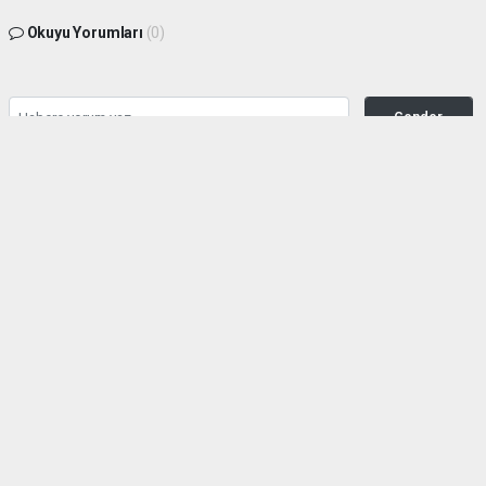
Okuyu Yorumları
(0)
Gonder
Yorum yazarak Topluluk Kuralları’nı kabul etmiş bulunuyor ve siteye yaptığınız
yorumunuzla ilgili doğrudan veya dolaylı tüm sorumluluğu tek başınıza
üstleniyorsunuz. Yazılan tüm yorumlardan site yönetimi hiçbir şekilde sorumlu
tutulamaz.