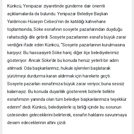
Künkcü, Yenipazar ziyaretinde gündeme dair önemli
açıklamalarda da bulundu. Yenipazar Belediye Başkan
Yardımcısı Hüseyin Cebeci’nin de katıldığı kahvehane
toplantısında, Söke esnafının sosyete pazarlarından duyduğu
rahatsızlığı dile getirdi. Sosyete pazarlarının esnafa büyük zarar
verdiğini ifade eden Künkcü, “Sosyete pazarlarının kurulmasına
karşıyız. Bu hassasiyeti Söke hariç diğer ilçe belediyelerimiz
gösteriyor. Ancak Söke’de bu konuda henüz yeterli bir adım
atılmadı. Oda başkanlarımız, hukuki işlemleri başlatarak
yürütmeyi durdurma kararı aldırmak için harekete geçti.
Sosyete pazarları esnafımıza büyük zarar veriyor, buna sessiz
kalamayız. Bu konuda duyarlılık göstererek bizlerle birlikte
esnafımızın yanında olan tüm belediye başkanlarımıza teşekkür
ederim” dedi. Künkcü, belediyelerle iş birliği içinde bu sorunun
üstesinden geleceklerini belirterek, esnafın haklarını savunmaya
devam edeceklerinin altını çizdi.