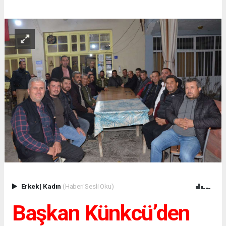
Erkek
|
Kadın
(Haberi Sesli Oku)
Başkan Künkcü’den