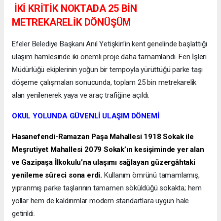
İKİ KRİTİK NOKTADA 25 BİN
METREKARELİK DÖNÜŞÜM
Efeler Belediye Başkanı Anıl Yetişkin’in kent genelinde başlattığı
ulaşım hamlesinde iki önemli proje daha tamamlandı. Fen İşleri
Müdürlüğü ekiplerinin yoğun bir tempoyla yürüttüğü parke taşı
döşeme çalışmaları sonucunda, toplam 25 bin metrekarelik
alan yenilenerek yaya ve araç trafiğine açıldı.
OKUL YOLUNDA GÜVENLİ ULAŞIM DÖNEMİ
Hasanefendi-Ramazan Paşa Mahallesi 1918 Sokak ile
Meşrutiyet Mahallesi 2079 Sokak’ın kesişiminde yer alan
ve Gazipaşa İlkokulu’na ulaşımı sağlayan güzergâhtaki
yenileme süreci sona erdi.
Kullanım ömrünü tamamlamış,
yıpranmış parke taşlarının tamamen söküldüğü sokakta; hem
yollar hem de kaldırımlar modern standartlara uygun hale
getirildi.