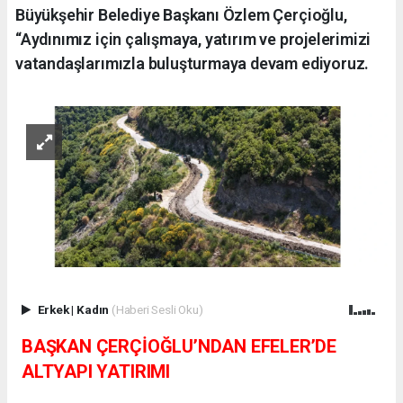
Büyükşehir Belediye Başkanı Özlem Çerçioğlu,
“Aydınımız için çalışmaya, yatırım ve projelerimizi
vatandaşlarımızla buluşturmaya devam ediyoruz.
Erkek
|
Kadın
(Haberi Sesli Oku)
BAŞKAN ÇERÇİOĞLU’NDAN EFELER’DE
ALTYAPI YATIRIMI