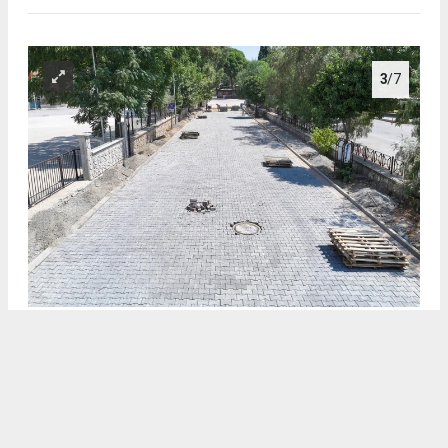
3
/7
EFELER’DE YENİ YOLLAR HİZMETE GİRDİ: İKİ KRİTİK NOKTADA
25 BİN METREKARELİK DÖNÜŞÜM