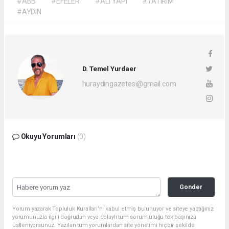
#ABB
#EFELER
#ALTYAPI
#YATIRIM
#AYDIN
D. Temel Yurdaer
huraydingazetesi@gmail.com
Okuyu Yorumları
(0)
Gonder
Yorum yazarak Topluluk Kuralları’nı kabul etmiş bulunuyor ve siteye yaptığınız
yorumunuzla ilgili doğrudan veya dolaylı tüm sorumluluğu tek başınıza
üstleniyorsunuz. Yazılan tüm yorumlardan site yönetimi hiçbir şekilde