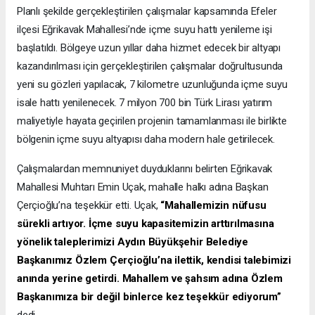
Planlı şekilde gerçekleştirilen çalışmalar kapsamında Efeler
ilçesi Eğrikavak Mahallesi’nde içme suyu hattı yenileme işi
başlatıldı. Bölgeye uzun yıllar daha hizmet edecek bir altyapı
kazandırılması için gerçekleştirilen çalışmalar doğrultusunda
yeni su gözleri yapılacak, 7 kilometre uzunluğunda içme suyu
isale hattı yenilenecek. 7 milyon 700 bin Türk Lirası yatırım
maliyetiyle hayata geçirilen projenin tamamlanması ile birlikte
bölgenin içme suyu altyapısı daha modern hale getirilecek.
Çalışmalardan memnuniyet duyduklarını belirten Eğrikavak
Mahallesi Muhtarı Emin Uçak, mahalle halkı adına Başkan
Çerçioğlu’na teşekkür etti. Uçak,
“Mahallemizin nüfusu
sürekli artıyor. İçme suyu kapasitemizin arttırılmasına
yönelik taleplerimizi Aydın Büyükşehir Belediye
Başkanımız Özlem Çerçioğlu’na ilettik, kendisi talebimizi
anında yerine getirdi. Mahallem ve şahsım adına Özlem
Başkanımıza bir değil binlerce kez teşekkür ediyorum”
dedi.