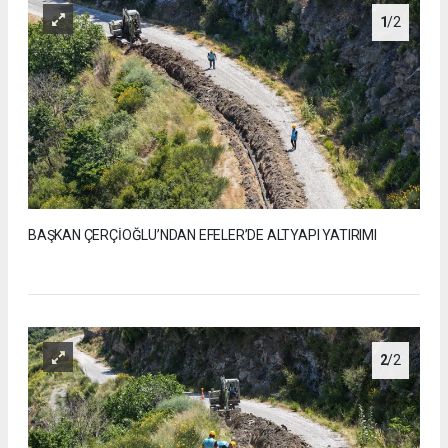
1
/2
BAŞKAN ÇERÇİOĞLU’NDAN EFELER’DE ALTYAPI YATIRIMI
2
/2