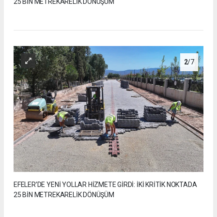
25 BİN METREKARELİK DÖNÜŞÜM
2
/7
EFELER’DE YENİ YOLLAR HİZMETE GİRDİ: İKİ KRİTİK NOKTADA
25 BİN METREKARELİK DÖNÜŞÜM