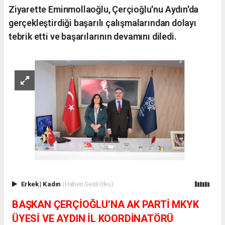
Ziyarette Eminmollaoğlu, Çerçioğlu'nu Aydın'da
gerçekleştirdiği başarılı çalışmalarından dolayı
tebrik etti ve başarılarının devamını diledi.
Erkek
|
Kadın
(Haberi Sesli Oku)
BAŞKAN ÇERÇİOĞLU’NA AK PARTİ MKYK
ÜYESİ VE AYDIN İL KOORDİNATÖRÜ