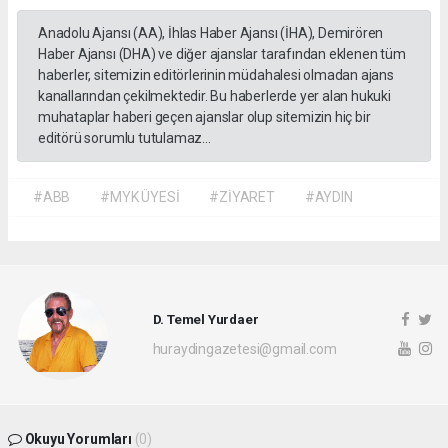
Anadolu Ajansı (AA), İhlas Haber Ajansı (İHA), Demirören
Haber Ajansı (DHA) ve diğer ajanslar tarafından eklenen tüm
haberler, sitemizin editörlerinin müdahalesi olmadan ajans
kanallarından çekilmektedir. Bu haberlerde yer alan hukuki
muhataplar haberi geçen ajanslar olup sitemizin hiç bir
editörü sorumlu tutulamaz...
#ABB
#MYK ÜYESİ
#ZİYARET
#AYDIN
D. Temel Yurdaer
huraydingazetesi@gmail.com
Okuyu Yorumları
(0)