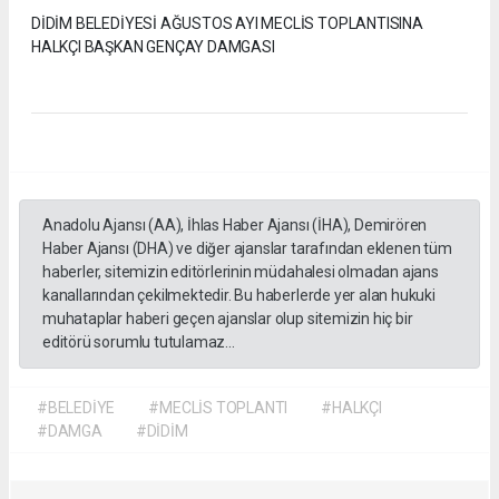
DİDİM BELEDİYESİ AĞUSTOS AYI MECLİS TOPLANTISINA
HALKÇI BAŞKAN GENÇAY DAMGASI
Anadolu Ajansı (AA), İhlas Haber Ajansı (İHA), Demirören
Haber Ajansı (DHA) ve diğer ajanslar tarafından eklenen tüm
haberler, sitemizin editörlerinin müdahalesi olmadan ajans
kanallarından çekilmektedir. Bu haberlerde yer alan hukuki
muhataplar haberi geçen ajanslar olup sitemizin hiç bir
editörü sorumlu tutulamaz...
#BELEDİYE
#MECLİS TOPLANTI
#HALKÇI
#DAMGA
#DİDİM