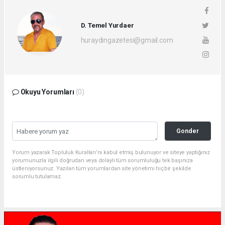
D. Temel Yurdaer
huraydingazetesi@gmail.com
Okuyu Yorumları
(0)
Gonder
Yorum yazarak Topluluk Kuralları’nı kabul etmiş bulunuyor ve siteye yaptığınız
yorumunuzla ilgili doğrudan veya dolaylı tüm sorumluluğu tek başınıza
üstleniyorsunuz. Yazılan tüm yorumlardan site yönetimi hiçbir şekilde
sorumlu tutulamaz.