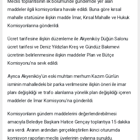
Meclis toplantısının ilk bölümünde gündemde yer alan
maddeler ilgili komisyonlara havale edildi. Buna göre kırsal
mahalle statüsüne ilişkin madde İmar, Kırsal Mahalle ve Hukuk
Komisyonlarına gönderildi.
Ücret tarifesine ilişkin düzenleme ile Akyeniköy Düğün Salonu
ücret tarifesi ve Deniz Yıldızları Kreş ve Gündüz Bakımevi
ücretinin belirlenmesine ilişkin maddeler Plan ve Bütçe
Komisyonu'na sevk edildi.
Ayrıca Akyeniköy'ün eski muhtarı merhum Kazım Gün'ün
isminin mahalledeki bir parka verilmesine ilişkin öneri ile imar
planı değişikliği ve trafo alanlarına yönelik plan değişikliği içeren
maddeler de İmar Komisyonu'na gönderildi.
Komisyonların gündem maddelerini değerlendirebilmesi
amacıyla Belediye Başkanı Hatice Gençay toplantıya 15 dakika
ara verdi. Aranın ardından gerçekleştirilen ikinci oturumda
komisyon raporları meclis üyelerinin oylarına sunuldu.