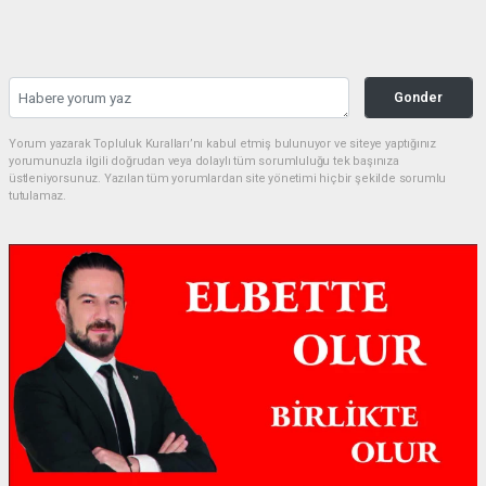
Gonder
Yorum yazarak Topluluk Kuralları’nı kabul etmiş bulunuyor ve siteye yaptığınız
yorumunuzla ilgili doğrudan veya dolaylı tüm sorumluluğu tek başınıza
üstleniyorsunuz. Yazılan tüm yorumlardan site yönetimi hiçbir şekilde sorumlu
tutulamaz.