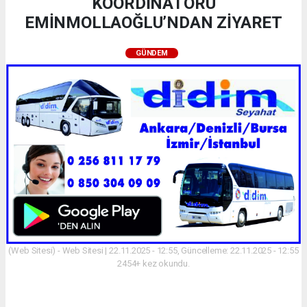
KOORDİNATÖRÜ
EMİNMOLLAOĞLU’NDAN ZİYARET
GÜNDEM
(Web Sitesi) - Web Sitesi | 22.11.2025 - 12:55, Güncelleme: 22.11.2025 - 12:55
2454+ kez okundu.