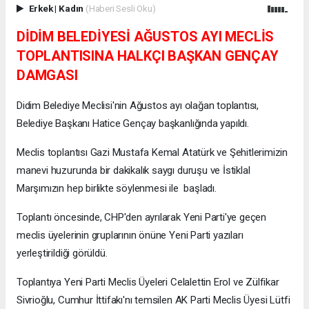
Erkek
|
Kadın
(Haberi Sesli Oku)
DİDİM BELEDİYESİ AĞUSTOS AYI MECLİS
TOPLANTISINA HALKÇI BAŞKAN GENÇAY
DAMGASI
Didim Belediye Meclisi'nin Ağustos ayı olağan toplantısı,
Belediye Başkanı Hatice Gençay başkanlığında yapıldı.
Meclis toplantısı Gazi Mustafa Kemal Atatürk ve Şehitlerimizin
manevi huzurunda bir dakikalık saygı duruşu ve İstiklal
Marşımızın hep birlikte söylenmesi ile başladı.
Toplantı öncesinde, CHP'den ayrılarak Yeni Parti'ye geçen
meclis üyelerinin gruplarının önüne Yeni Parti yazıları
yerleştirildiği görüldü.
Toplantıya Yeni Parti Meclis Üyeleri Celalettin Erol ve Zülfikar
Sivrioğlu, Cumhur İttifakı'nı temsilen AK Parti Meclis Üyesi Lütfi