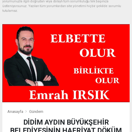
yorumunuzla ilgili doğrudan veya dolaylı tüm sorumluluğu tek başınıza
üstleniyorsunuz. Yazılan tüm yorumlardan site yönetimi hiçbir şekilde sorumlu
tutulamaz.
Anasayfa
Gündem
DİDİM AYDIN BÜYÜKŞEHİR
BELEDİYESİNİN HAFRİYAT DÖKÜM