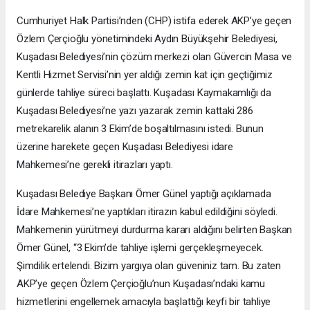
Cumhuriyet Halk Partisi’nden (CHP) istifa ederek AKP’ye geçen
Özlem Çerçioğlu yönetimindeki Aydın Büyükşehir Belediyesi,
Kuşadası Belediyesi’nin çözüm merkezi olan Güvercin Masa ve
Kentli Hizmet Servisi’nin yer aldığı zemin kat için geçtiğimiz
günlerde tahliye süreci başlattı. Kuşadası Kaymakamlığı da
Kuşadası Belediyesi’ne yazı yazarak zemin kattaki 286
metrekarelik alanın 3 Ekim’de boşaltılmasını istedi. Bunun
üzerine harekete geçen Kuşadası Belediyesi idare
Mahkemesi’ne gerekli itirazları yaptı.
Kuşadası Belediye Başkanı Ömer Günel yaptığı açıklamada
İdare Mahkemesi’ne yaptıkları itirazın kabul edildiğini söyledi.
Mahkemenin yürütmeyi durdurma kararı aldığını belirten Başkan
Ömer Günel, “3 Ekim’de tahliye işlemi gerçekleşmeyecek.
Şimdilik ertelendi. Bizim yargıya olan güveniniz tam. Bu zaten
AKP’ye geçen Özlem Çerçioğlu’nun Kuşadası’ndaki kamu
hizmetlerini engellemek amacıyla başlattığı keyfi bir tahliye