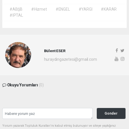
#ABŞB
#Hizmet
#ENGEL
#YARGI
#KARAR
#İPTAL
Bülent ESER
huraydingazetesi@gmail.com
Okuyu Yorumları
(0)
Gonder
Yorum yazarak Topluluk Kuralları’nı kabul etmiş bulunuyor ve siteye yaptığınız