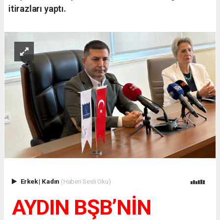
itirazları yaptı.
Erkek
|
Kadın
(Haberi Sesli Oku)
AYDIN BŞB’NİN