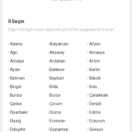
İl Seçin
Diğer il ile ilgili veriye ulaşmak için lütfen aşağıdan bir il seçin
Adana
Adıyaman
Afyon
Ağrı
Aksaray
Amasya
Antalya
Ardahan
Artvin
Aydın
Balıkesir
Bartın
Batman
Bayburt
Bilecik
Bingöl
Bitlis
Bolu
Burdur
Bursa
Çanakkale
Çankırı
Çorum
Denizli
Diyarbakır
Düzce
Edirne
Elazığ
Erzincan
Erzurum
Eskişehir
Gaziantep
Giresun