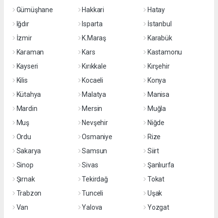
Gümüşhane
Hakkari
Hatay
Iğdır
Isparta
İstanbul
İzmir
K.Maraş
Karabük
Karaman
Kars
Kastamonu
Kayseri
Kırıkkale
Kırşehir
Kilis
Kocaeli
Konya
Kütahya
Malatya
Manisa
Mardin
Mersin
Muğla
Muş
Nevşehir
Niğde
Ordu
Osmaniye
Rize
Sakarya
Samsun
Siirt
Sinop
Sivas
Şanlıurfa
Şırnak
Tekirdağ
Tokat
Trabzon
Tunceli
Uşak
Van
Yalova
Yozgat