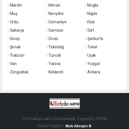
Mardin
Mersin
Muğla
Muş
Nevşehir
Niğde
Ordu
Osmaniye
Rize
Sakarya
Samsun
Siirt
Sinop
Sivas
Şanlıurfa
Şırnak
Tekirdağ
Tokat
Trabzon
Tunceli
Uşak
Van
Yalova
Yozgat
Zonguldak
Kırklareli
Ankara
haber paketi
haber scripti
haber yazılımı
Tüm hakları saklı tutulmaktadır. Copyright 2026©
Haber Yazılımı :
Web Aksiyon ®