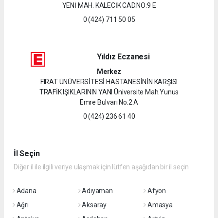
YENİ MAH. KALECİK CAD.NO:9 E
0 (424) 711 50 05
Yıldız Eczanesi
Merkez
FIRAT ÜNÜVERSİTESİ HASTANESİNİN KARŞISI
TRAFİK IŞIKLARININ YANI Üniversite Mah.Yunus
Emre Bulvarı No:2 A
0 (424) 236 61 40
İl Seçin
Diğer il ile ilgili veriye ulaşmak için lütfen aşağıdan bir il seçin
Adana
Adıyaman
Afyon
Ağrı
Aksaray
Amasya