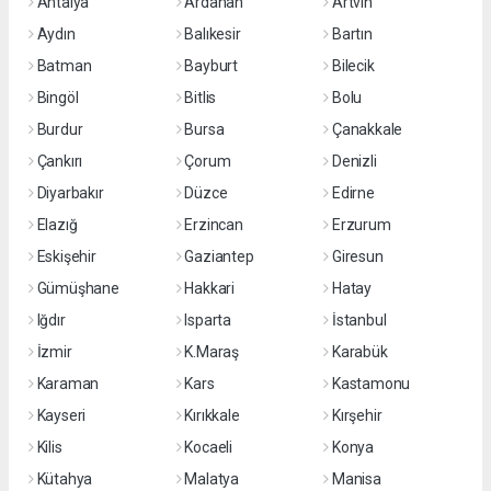
Antalya
Ardahan
Artvin
Aydın
Balıkesir
Bartın
Batman
Bayburt
Bilecik
Bingöl
Bitlis
Bolu
Burdur
Bursa
Çanakkale
Çankırı
Çorum
Denizli
Diyarbakır
Düzce
Edirne
Elazığ
Erzincan
Erzurum
Eskişehir
Gaziantep
Giresun
Gümüşhane
Hakkari
Hatay
Iğdır
Isparta
İstanbul
İzmir
K.Maraş
Karabük
Karaman
Kars
Kastamonu
Kayseri
Kırıkkale
Kırşehir
Kilis
Kocaeli
Konya
Kütahya
Malatya
Manisa