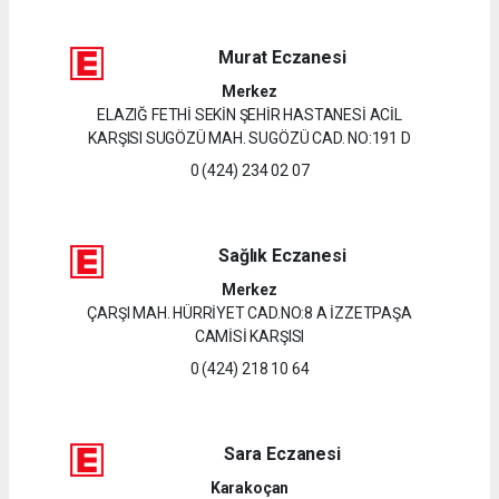
Murat Eczanesi
Merkez
ELAZIĞ FETHİ SEKİN ŞEHİR HASTANESİ ACİL
KARŞISI SUGÖZÜ MAH. SUGÖZÜ CAD. NO:191 D
0 (424) 234 02 07
Sağlık Eczanesi
Merkez
ÇARŞI MAH. HÜRRİYET CAD.NO:8 A İZZETPAŞA
CAMİSİ KARŞISI
0 (424) 218 10 64
Sara Eczanesi
Karakoçan