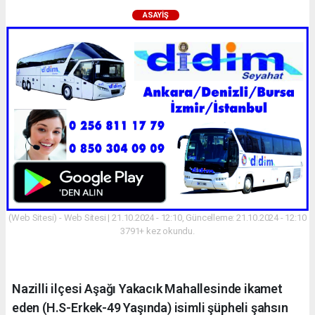
ASAYIŞ
(Web Sitesi) - Web Sitesi | 21.10.2024 - 12:10, Güncelleme: 21.10.2024 - 12:10
3791+ kez okundu.
Nazilli ilçesi Aşağı Yakacık Mahallesinde ikamet
eden (H.S-Erkek-49 Yaşında) isimli şüpheli şahsın