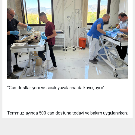
“Can dostlar yeni ve sıcak yuvalarına da kavuşuyor”
Temmuz ayında 500 can dostuna tedavi ve bakım uygulanırken;
bir yandan da can dostlar sahiplendirilerek yeni ve sıcak
yuvalarına kavuşturuluyor. Temmuz ayında 85 patili dost yeni