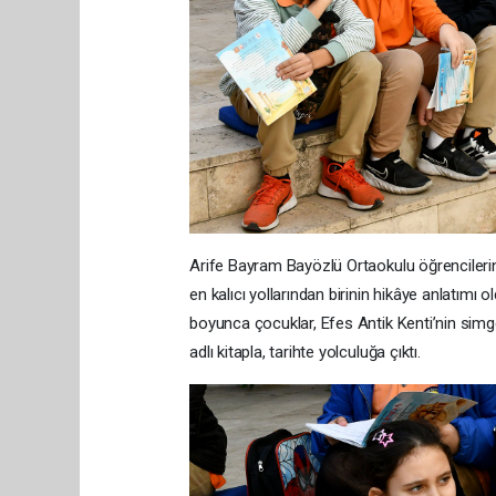
Arife Bayram Bayözlü Ortaokulu öğrencilerini
en kalıcı yollarından birinin hikâye anlatımı o
boyunca çocuklar, Efes Antik Kenti’nin sim
adlı kitapla, tarihte yolculuğa çıktı.