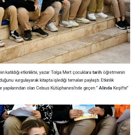
n katıldığı etkinlikte, yazar Tolga Mert çocuklara
tarih
öğretmenin
lduğunu vurgulayarak kitapta işlediği temaları paylaştı. Etkinlik
ge yapılarından olan Celsus Kütüphanesi’nde geçen “
Alinda
Keşifte”