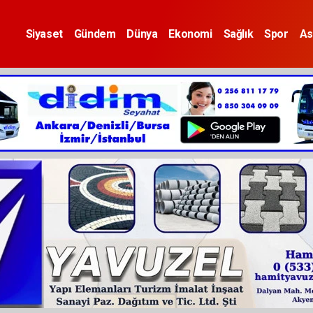
Siyaset
Gündem
Dünya
Ekonomi
Sağlık
Spor
As