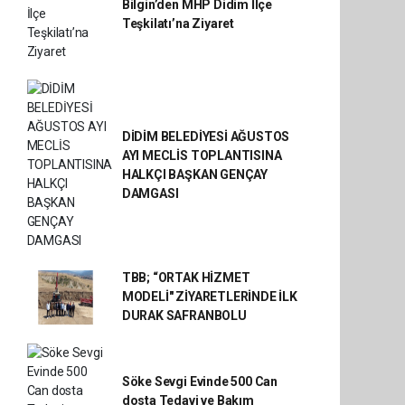
Bilgin’den MHP Didim İlçe
Teşkilatı’na Ziyaret
DİDİM BELEDİYESİ AĞUSTOS
AYI MECLİS TOPLANTISINA
HALKÇI BAŞKAN GENÇAY
DAMGASI
TBB; “ORTAK HİZMET
MODELİ" ZİYARETLERİNDE İLK
DURAK SAFRANBOLU
Söke Sevgi Evinde 500 Can
dosta Tedavi ve Bakım