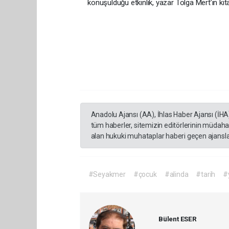
konuşulduğu etkinlik, yazar Tolga Mert’in ki
Anadolu Ajansı (AA), İhlas Haber Ajansı (İHA
tüm haberler, sitemizin editörlerinin müdaha
alan hukuki muhataplar haberi geçen ajanslar
#Seyakmer
#çocuk
#alinda
#tarih
#
Bülent ESER