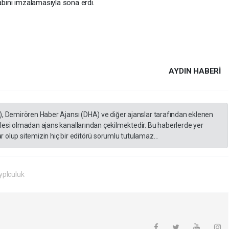
tabını imzalamasıyla sona erdi.
AYDIN HABERİ
), Demirören Haber Ajansı (DHA) ve diğer ajanslar tarafından eklenen
lesi olmadan ajans kanallarından çekilmektedir. Bu haberlerde yer
 olup sitemizin hiç bir editörü sorumlu tutulamaz...
yplculuk