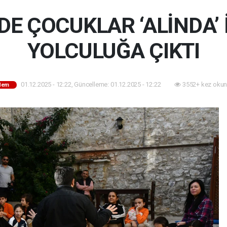
E ÇOCUKLAR ‘ALİNDA’ 
YOLCULUĞA ÇIKTI
01.12.2025 - 12:22, Güncelleme: 01.12.2025 - 12:22
3552+ kez okun
dem