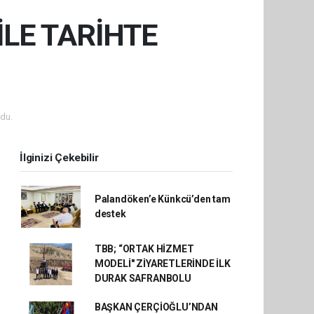
İLE TARİHTE
du.
İlginizi Çekebilir
Palandöken’e Künkcü’den tam
destek
TBB; “ORTAK HİZMET
MODELİ" ZİYARETLERİNDE İLK
DURAK SAFRANBOLU
BAŞKAN ÇERÇİOĞLU’NDAN