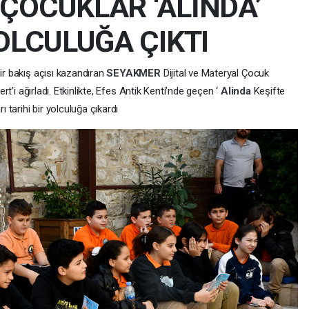
ÇOCUKLAR ‘ALİNDA’
YOLCULUĞA ÇIKTI
bir bakış açısı kazandıran
SEYAKMER
Dijital ve Materyal Çocuk
ert’i ağırladı. Etkinlikte, Efes Antik Kenti’nde geçen ‘
Alinda
Keşifte
ı tarihi bir yolculuğa çıkardı