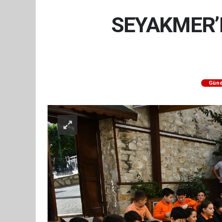
SEYAKMER’D
Gün