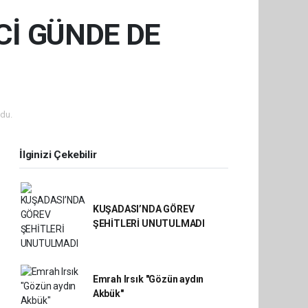
Cİ GÜNDE DE
du.
İlginizi Çekebilir
KUŞADASI’NDA GÖREV
ŞEHİTLERİ UNUTULMADI
Emrah Irsık "Gözün aydın
Akbük"