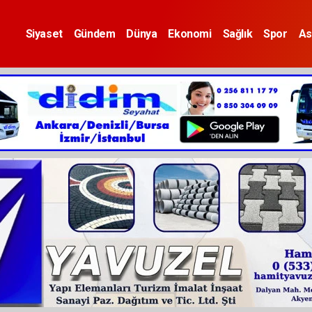
Siyaset
Gündem
Dünya
Ekonomi
Sağlık
Spor
As