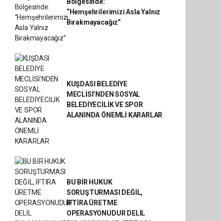
Bölgesinde:
“Hemşehrilerimizi Asla Yalnız
Bırakmayacağız”
KUŞDASI BELEDİYE
MECLİSİ’NDEN SOSYAL
BELEDİYECİLİK VE SPOR
ALANINDA ÖNEMLİ KARARLAR
BU BİR HUKUK
SORUŞTURMASI DEĞİL,
İFTİRA ÜRETME
OPERASYONUDUR DELİL