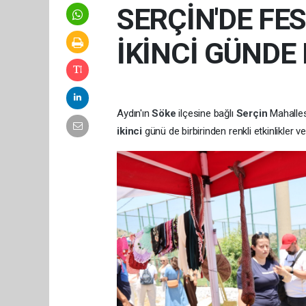
SERÇİN'DE FE
İKİNCİ GÜNDE
Aydın'ın
Söke
ilçesine bağlı
Serçin
Mahalle
ikinci
günü de birbirinden renkli etkinlikler 