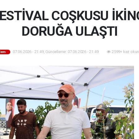
FESTİVAL COŞKUSU İKİN
DORUĞA ULAŞTI
07.06.2026 - 21:49, Güncelleme: 07.06.2026 - 21:49
2599+ kez okun
dem