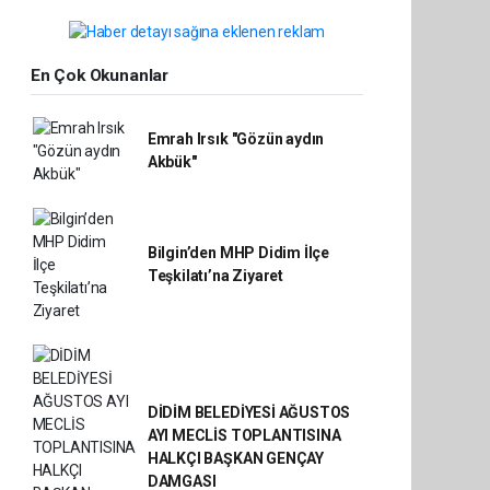
En Çok Okunanlar
Emrah Irsık "Gözün aydın
Akbük"
Bilgin’den MHP Didim İlçe
Teşkilatı’na Ziyaret
DİDİM BELEDİYESİ AĞUSTOS
AYI MECLİS TOPLANTISINA
HALKÇI BAŞKAN GENÇAY
DAMGASI