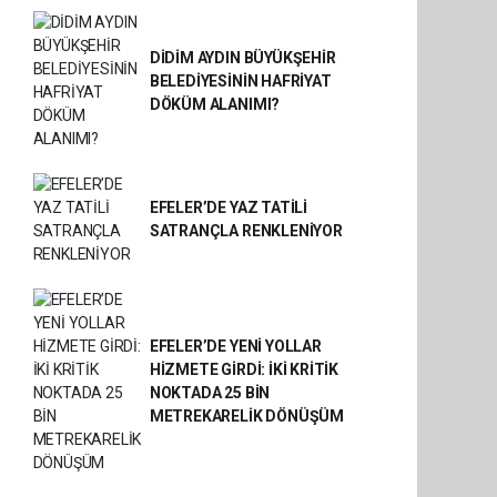
DİDİM AYDIN BÜYÜKŞEHİR
BELEDİYESİNİN HAFRİYAT
DÖKÜM ALANIMI?
EFELER’DE YAZ TATİLİ
SATRANÇLA RENKLENİYOR
EFELER’DE YENİ YOLLAR
HİZMETE GİRDİ: İKİ KRİTİK
NOKTADA 25 BİN
METREKARELİK DÖNÜŞÜM