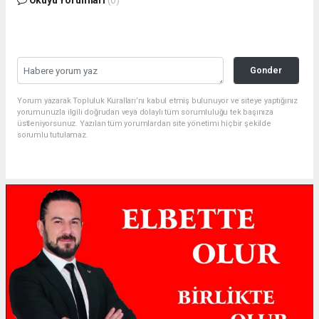
Gonder
Yorum yazarak Topluluk Kuralları’nı kabul etmiş bulunuyor ve siteye yaptığınız
yorumunuzla ilgili doğrudan veya dolaylı tüm sorumluluğu tek başınıza
üstleniyorsunuz. Yazılan tüm yorumlardan site yönetimi hiçbir şekilde
sorumlu tutulamaz.