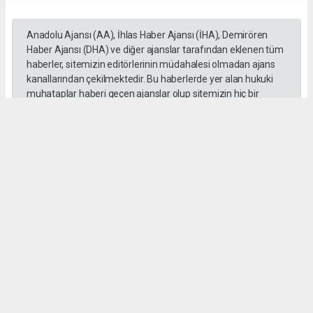
Anadolu Ajansı (AA), İhlas Haber Ajansı (İHA), Demirören
Haber Ajansı (DHA) ve diğer ajanslar tarafından eklenen tüm
haberler, sitemizin editörlerinin müdahalesi olmadan ajans
kanallarından çekilmektedir. Bu haberlerde yer alan hukuki
muhataplar haberi geçen ajanslar olup sitemizin hiç bir
editörü sorumlu tutulamaz...
#Emrah Irsık
#Göz
#Aydın
#Akbük
#Katılım
#Pay
Bülent ESER
huraydingazetesi@gmail.com