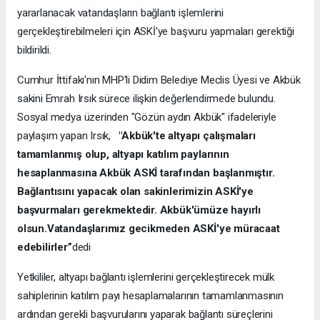
yararlanacak vatandaşların bağlantı işlemlerini
gerçekleştirebilmeleri için ASKİ'ye başvuru yapmaları gerektiği
bildirildi.
Cumhur İttifakı'nın MHP'li Didim Belediye Meclis Üyesi ve Akbük
sakini Emrah Irsık sürece ilişkin değerlendirmede bulundu.
Sosyal medya üzerinden "Gözün aydın Akbük" ifadeleriyle
paylaşım yapan Irsık,
"Akbük'te altyapı çalışmaları
tamamlanmış olup, altyapı katılım paylarının
hesaplanmasına Akbük ASKİ tarafından başlanmıştır.
Bağlantısını yapacak olan sakinlerimizin ASKİ'ye
başvurmaları gerekmektedir. Akbük'ümüze hayırlı
olsun.Vatandaşlarımız gecikmeden ASKİ'ye müracaat
edebilirler”
dedi
Yetkililer, altyapı bağlantı işlemlerini gerçekleştirecek mülk
sahiplerinin katılım payı hesaplamalarının tamamlanmasının
ardından gerekli başvurularını yaparak bağlantı süreçlerini