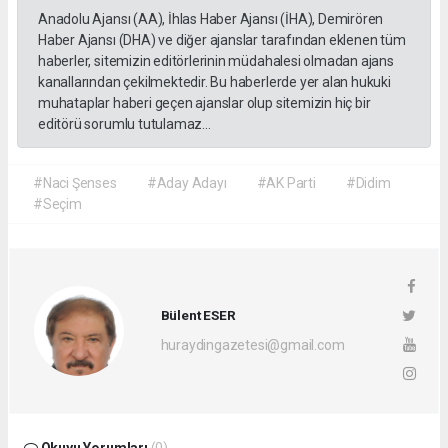
Anadolu Ajansı (AA), İhlas Haber Ajansı (İHA), Demirören
Haber Ajansı (DHA) ve diğer ajanslar tarafından eklenen tüm
haberler, sitemizin editörlerinin müdahalesi olmadan ajans
kanallarından çekilmektedir. Bu haberlerde yer alan hukuki
muhataplar haberi geçen ajanslar olup sitemizin hiç bir
editörü sorumlu tutulamaz...
#Naci Şenses
#Aday Adayı
#AK Parti
#Didim
#Seçim
Bülent ESER
huraydingazetesi@gmail.com
Okuyu Yorumları
(0)