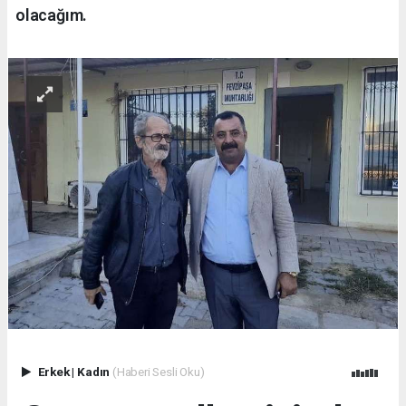
olacağım.
Erkek
|
Kadın
(Haberi Sesli Oku)