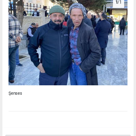
1
/1
Şenses