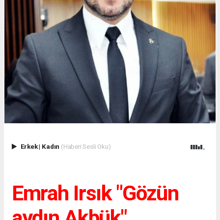
Erkek
|
Kadın
(Haberi Sesli Oku)
Emrah Irsık "Gözün
aydın Akbük"