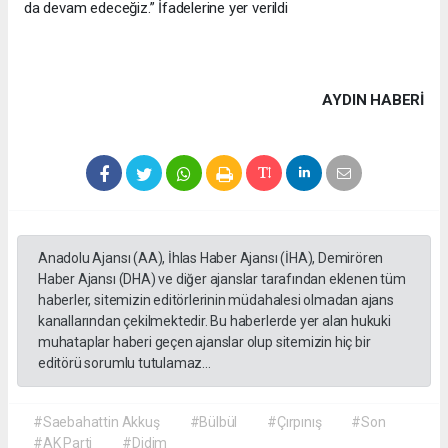
da devam edeceğiz.” İfadelerine yer verildi
AYDIN HABERİ
Anadolu Ajansı (AA), İhlas Haber Ajansı (İHA), Demirören
Haber Ajansı (DHA) ve diğer ajanslar tarafından eklenen tüm
haberler, sitemizin editörlerinin müdahalesi olmadan ajans
kanallarından çekilmektedir. Bu haberlerde yer alan hukuki
muhataplar haberi geçen ajanslar olup sitemizin hiç bir
editörü sorumlu tutulamaz...
#Saebahattin Akkuş
#Bülbül
#Çırpınış
#Son
#AK Parti
#Didim