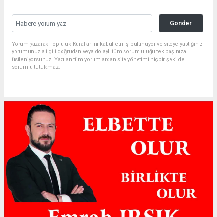
Gonder
Yorum yazarak Topluluk Kuralları’nı kabul etmiş bulunuyor ve siteye yaptığınız
yorumunuzla ilgili doğrudan veya dolaylı tüm sorumluluğu tek başınıza
üstleniyorsunuz. Yazılan tüm yorumlardan site yönetimi hiçbir şekilde
sorumlu tutulamaz.