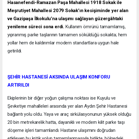
Hasanefendi-Ramazan Paşa Mahallesi 1918 Sokak ile
Meşrutiyet Mahallesi 2079 Sokak’ın kesişiminde yer alan
ve Gazipaşa İlkokulu’na ulaşımı sağlayan güzergâhtaki
yenileme süreci sona erdi.
Kullanım ömrünü tamamlamış,
yıpranmış parke taşlarının tamamen söküldüğü sokakta; hem
yollar hem de kaldırımlar modern standartlara uygun hale
getirildi.
ŞEHİR HASTANESİ AKSINDA ULAŞIM KONFORU
ARTIRILDI
Ekiplerinin bir diğer yoğun çalışma noktası ise Kuyulu ve
Şevketiye mahalleleri arasında yer alan Aydın Şehir Hastanesi
bağlantı yolu oldu. Yaya ve araç sirkülasyonunun yüksek olduğu
20 bin metrekarelik hatta, dayanıklı ve modern kilit parke taşı
döşeme işleri tamamlandı. Hastane ulaşımını doğrudan
etkileyen bu kritik yolun tamamlanmasıyla birlikte, bölgedeki