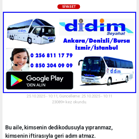
SIYASET
25.10.2025 - 10:11, Güncelleme: 25.10.2025 - 10:11
23089+ kez okundu.
Bu aile, kimsenin dedikodusuyla yıpranmaz,
kimsenin iftirasıyla geri adım atmaz.