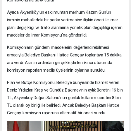
Ayrıca Akyeniköy'ün eski muhtarı merhum Kazım Gün'ün
isminin mahalledeki bir parka verilmesine ilişkin öneri ile imar
planı değişikliği ve trafo alanlarına yönelik plan değişikliği içeren
maddeler de İmar Komisyonu'na gönderildi.
Komisyonların gündem maddelerini değerlendirebilmesi
amacıyla Belediye Başkanı Hatice Gençay toplantıya 15 dakika
ara verdi. Aranın ardından gerçekleştirilen ikinci oturumda
komisyon raporları meclis üyelerinin oylarına sunuldu.
Plan ve Bütçe Komisyonu, Belediye bünyesinde hizmet veren
Deniz Yıldızları Kreş ve Gündüz Bakımevinin aylık ücretini 16 bin
TL, Akyeniköy Düğün Salonu'nun günlük kullanım ücretini 8 bin
TL olarak oy birliği ile belirledi. Ancak Belediye Başkanı Hatice
Gençay, komisyon raporuna alternatif bir öneri sundu.