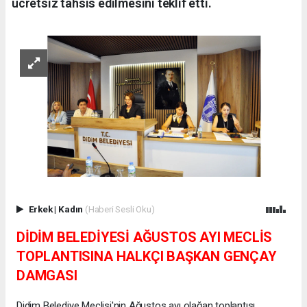
ücretsiz tahsis edilmesini teklif etti.
Erkek
|
Kadın
(Haberi Sesli Oku)
DİDİM BELEDİYESİ AĞUSTOS AYI MECLİS
TOPLANTISINA HALKÇI BAŞKAN GENÇAY
DAMGASI
Didim Belediye Meclisi'nin Ağustos ayı olağan toplantısı,