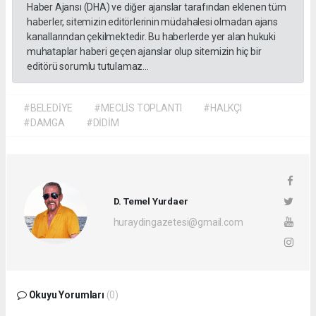
Haber Ajansı (DHA) ve diğer ajanslar tarafından eklenen tüm
haberler, sitemizin editörlerinin müdahalesi olmadan ajans
kanallarından çekilmektedir. Bu haberlerde yer alan hukuki
muhataplar haberi geçen ajanslar olup sitemizin hiç bir
editörü sorumlu tutulamaz...
#BELEDİYE
#MECLİS TOPLANTI
#HALKÇI
#DAMGA
#DİDİM
D. Temel Yurdaer
huraydingazetesi@gmail.com
Okuyu Yorumları
(0)