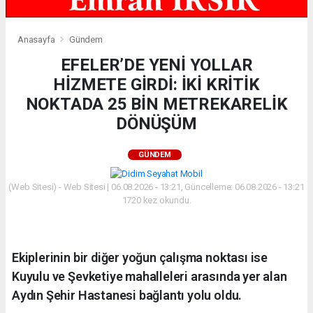
Anasayfa
Gündem
EFELER’DE YENİ YOLLAR
HİZMETE GİRDİ: İKİ KRİTİK
NOKTADA 25 BİN METREKARELİK
DÖNÜŞÜM
GÜNDEM
(Web Sitesi) - Web Sitesi | 06.08.2026 - 13:21, Güncelleme: 06.08.2026 - 13:21
1720 kez okundu.
Ekiplerinin bir diğer yoğun çalışma noktası ise
Kuyulu ve Şevketiye mahalleleri arasında yer alan
Aydın Şehir Hastanesi bağlantı yolu oldu.