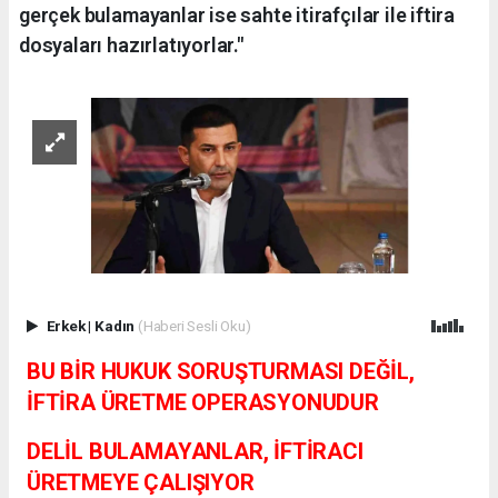
gerçek bulamayanlar ise sahte itirafçılar ile iftira
dosyaları hazırlatıyorlar."
Erkek
|
Kadın
(Haberi Sesli Oku)
BU BİR HUKUK SORUŞTURMASI DEĞİL,
İFTİRA ÜRETME OPERASYONUDUR
DELİL BULAMAYANLAR, İFTİRACI
ÜRETMEYE ÇALIŞIYOR