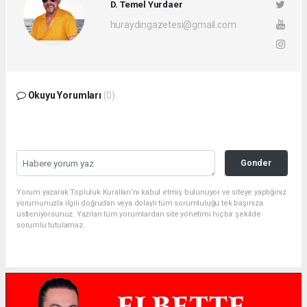
D. Temel Yurdaer
huraydingazetesi@gmail.com
Okuyu Yorumları
(0)
Gonder
Yorum yazarak Topluluk Kuralları’nı kabul etmiş bulunuyor ve siteye yaptığınız
yorumunuzla ilgili doğrudan veya dolaylı tüm sorumluluğu tek başınıza
üstleniyorsunuz. Yazılan tüm yorumlardan site yönetimi hiçbir şekilde
sorumlu tutulamaz.