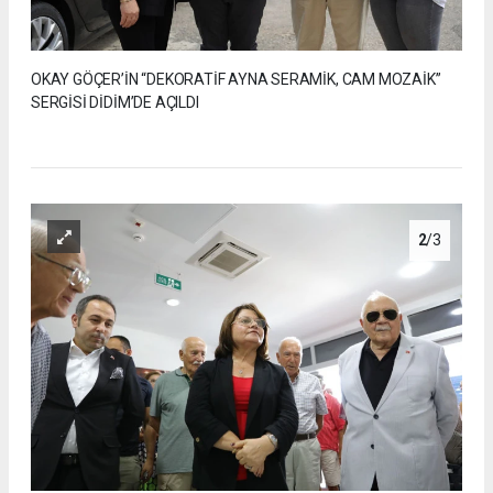
OKAY GÖÇER’İN “DEKORATİF AYNA SERAMİK, CAM MOZAİK”
SERGİSİ DİDİM’DE AÇILDI
2
/3