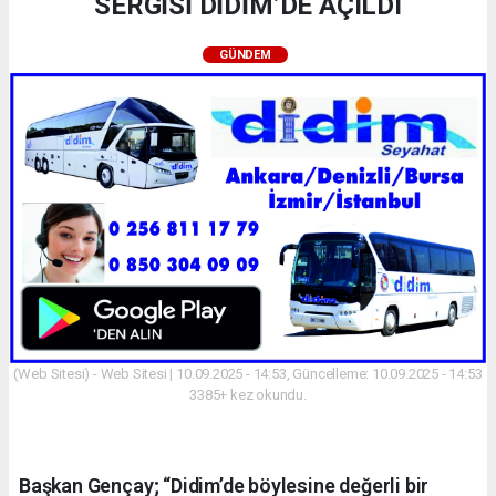
SERGİSİ DİDİM’DE AÇILDI
GÜNDEM
(Web Sitesi) - Web Sitesi | 10.09.2025 - 14:53, Güncelleme: 10.09.2025 - 14:53
3385+ kez okundu.
Başkan Gençay; “Didim’de böylesine değerli bir