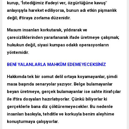
kurup, "İstediğimiz ifadeyi ver, özgürlüğüne kavuş"
anlayışıyla hareket ediliyorsa, bunun adı etkin pişmanlık
değil; iftiraya zorlama düzenidir.
Masum insanları korkutarak, yıldırarak ve
çaresizliklerinden yararlanarak ifade üretmeye çalışmak;
hukukun değil, siyasi kumpas odaklı operasyonların
yöntemidir.
BENİ YALANLARLA MAHKÛM EDEMEYECEKSİNİZ
Hakkımda tek bir somut delil ortaya koyamayanlar, şimdi
masa başında senaryolar yazıyor. Belge bulamayanlar
beyan üretmeye, gerçek bulamayanlar ise sahte itirafçılar
ile iftira dosyaları hazırlatıyorlar. Çünkü biliyorlar ki
gerçeklerle bana diz çöktüremeyecekler. Bu nedenle
insanları baskıyla, tehditle ve korkuyla benim aleyhime
konuşturmaya çalışıyorlar.