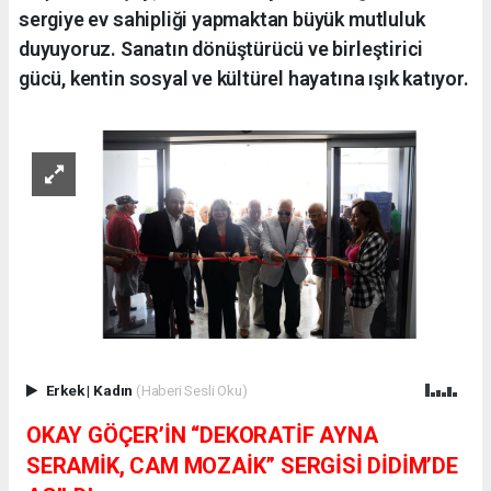
sergiye ev sahipliği yapmaktan büyük mutluluk
duyuyoruz. Sanatın dönüştürücü ve birleştirici
gücü, kentin sosyal ve kültürel hayatına ışık katıyor.
Erkek
|
Kadın
(Haberi Sesli Oku)
OKAY GÖÇER’İN “DEKORATİF AYNA
SERAMİK, CAM MOZAİK” SERGİSİ DİDİM’DE