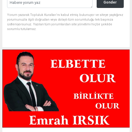
Gonder
Yorum yazarak Topluluk Kuralları’nı kabul etmiş bulunuyor ve siteye yaptığınız
yorumunuzla ilgili doğrudan veya dolaylı tüm sorumluluğu tek başınıza
üstleniyorsunuz. Yazılan tüm yorumlardan site yönetimi hiçbir şekilde
sorumlu tutulamaz.