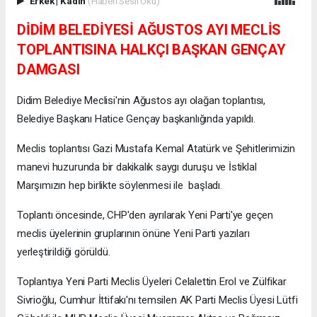
Erkek
|
Kadın
(Haberi Sesli Oku)
DİDİM BELEDİYESİ AĞUSTOS AYI MECLİS
TOPLANTISINA HALKÇI BAŞKAN GENÇAY
DAMGASI
Didim Belediye Meclisi'nin Ağustos ayı olağan toplantısı,
Belediye Başkanı Hatice Gençay başkanlığında yapıldı.
Meclis toplantısı Gazi Mustafa Kemal Atatürk ve Şehitlerimizin
manevi huzurunda bir dakikalık saygı duruşu ve İstiklal
Marşımızın hep birlikte söylenmesi ile başladı.
Toplantı öncesinde, CHP'den ayrılarak Yeni Parti'ye geçen
meclis üyelerinin gruplarının önüne Yeni Parti yazıları
yerleştirildiği görüldü.
Toplantıya Yeni Parti Meclis Üyeleri Celalettin Erol ve Zülfikar
Sivrioğlu, Cumhur İttifakı'nı temsilen AK Parti Meclis Üyesi Lütfi