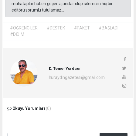
muhataplar haberi geçen ajanslar olup sitemizin hiç bir
editörü sorumlu tutulamaz...
#ÖĞRENCİLER
#DESTEK
#PAKET
#BAŞLADI
#DİDİM
D. Temel Yurdaer
huraydingazetesi@gmail.com
Okuyu Yorumları
(0)