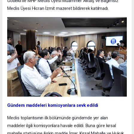
Göbekli ile MHP Meclis Üyesi Muammer Aktaş ve Bağımsız
Meclis Üyesi Hicran İzmit mazeret bildirerek katılmadı.
Gündem maddeleri komisyonlara sevk edildi
Meclis toplantısının ilk bölümünde gündemde yer alan
maddeler ilgili komisyonlara havale edildi. Buna göre kırsal
mahalle statüsüne ilişkin madde İmar, Kırsal Mahalle ve Hukuk