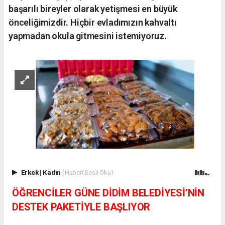
başarılı bireyler olarak yetişmesi en büyük
önceliğimizdir. Hiçbir evladımızın kahvaltı
yapmadan okula gitmesini istemiyoruz.
Erkek
|
Kadın
(Haberi Sesli Oku)
ÖĞRENCİLER GÜNE DİDİM BELEDİYESİ’NİN
DESTEK PAKETİYLE BAŞLIYOR