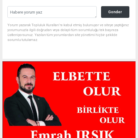
Gonder
Yorum yazarak Topluluk Kuralları’nı kabul etmiş bulunuyor ve siteye yaptığınız
yorumunuzla ilgili doğrudan veya dolaylı tüm sorumluluğu tek başınıza
üstleniyorsunuz. Yazılan tüm yorumlardan site yönetimi hiçbir şekilde
sorumlu tutulamaz.