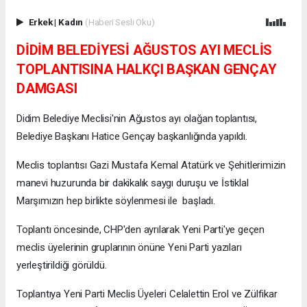
Erkek
|
Kadın
(Haberi Sesli Oku)
DİDİM BELEDİYESİ AĞUSTOS AYI MECLİS
TOPLANTISINA HALKÇI BAŞKAN GENÇAY
DAMGASI
Didim Belediye Meclisi'nin Ağustos ayı olağan toplantısı,
Belediye Başkanı Hatice Gençay başkanlığında yapıldı.
Meclis toplantısı Gazi Mustafa Kemal Atatürk ve Şehitlerimizin
manevi huzurunda bir dakikalık saygı duruşu ve İstiklal
Marşımızın hep birlikte söylenmesi ile başladı.
Toplantı öncesinde, CHP'den ayrılarak Yeni Parti'ye geçen
meclis üyelerinin gruplarının önüne Yeni Parti yazıları
yerleştirildiği görüldü.
Toplantıya Yeni Parti Meclis Üyeleri Celalettin Erol ve Zülfikar