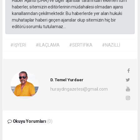
Haber Ajansı (DHA) ve diğer ajanslar tarafından eklenen tüm
haberler, sitemizin editörlerinin müdahalesi olmadan ajans
kanallarından çekilmektedir. Bu haberlerde yer alan hukuki
muhataplar haberi geçen ajanslar olup sitemizin hiç bir
editörü sorumlu tutulamaz...
#İŞYERİ
#İLAÇLAMA
#SERTİFİKA
#NAZİLLİ
D. Temel Yurdaer
huraydingazetesi@gmail.com
Okuyu Yorumları
(0)