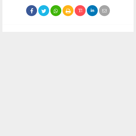
1
/5
DİDİM BELEDİYESİ AĞUSTOS AYI MECLİS TOPLANTISINA
HALKÇI BAŞKAN GENÇAY DAMGASI