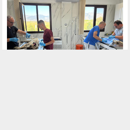
“Can dostlar yeni ve sıcak yuvalarına da kavuşuyor”
Temmuz ayında 500 can dostuna tedavi ve bakım uygulanırken;
bir yandan da can dostlar sahiplendirilerek yeni ve sıcak